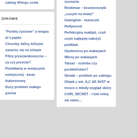
suszenia
zabieg liftingu czoła
Reskimae – kosmeceutyki
„uszyte na miarę”
ZDROWIE
Glamglow - maseczki
Hollywood
"Punkty życiowe" a terapia
Perfekcyjny makijaż, czyli
dr Lyapko
czym najlepiej nałożyć
Choroby skóry, którymi
podkład.
zarazisz się na urlopie
Opalenizna po wakacjach
Filtry przeciwsłoneczne –
Włosy po wakacjach
za czy przeciw?
Tatuaż - ozdoba czy
Powikłania w medycynie
przekleństwo?
estetycznej - kwas
Siniaki – problem po zabiegu
hialuronowy
Olejek z wit. A,C &E AVST w
Duży problem małego
trosce o młody wygląd skóry
penisa
CURL SECRET - I loki robią
się same…