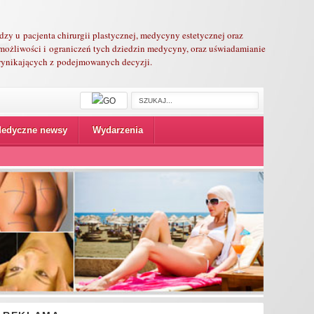
edzy u pacjenta chirurgii plastycznej, medycyny estetycznej oraz
możliwości i ograniczeń tych dziedzin medycyny, oraz uświadamianie
 wynikających z podejmowanych decyzji.
edyczne newsy
Wydarzenia