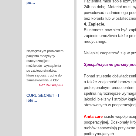
Pacjentka musi sobie uzmysło
po…
24h na dobę. Materiał musi by
powodować nadmiernego poceni
bez koronki lub w ostatecznoś
4. Zapięcie.
Biustonosz powinien być zapi
zapięcie umożliwia także pros
medycznego.
Największym problemem
Najlepiej zaopatrzyć się w p
pacjenta medycyny
estetycznej jest
Specjalistyczne gorsety po
możliwość wystąpienia
po zabiegu siniaków,
które są dość trudne do
Ponad stuletnie doświadczeni
zamaskowania, a któr...
a także znajomość branży spra
CZYTAJ WIĘCEJ
profesjonalnym producentem bi
spełnia najróżniejsze wymaga
CURL SECRET - I
jakości bielizny i strojów kąp
loki…
stosowanych w pooperacyjnej p
Anita care
ściśle współpracuj
pooperacyjnej. Doskonały kr
ruchów zapewniają przyjazne 
podtrzymujących.