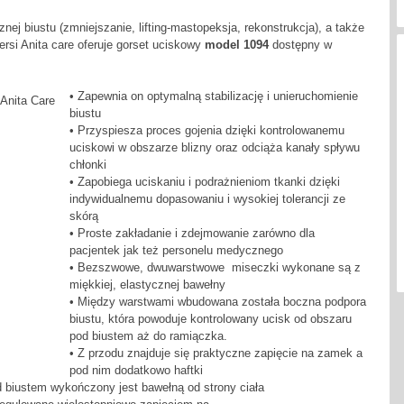
znej biustu (zmniejszanie, lifting-mastopeksja, rekonstrukcja), a także
ersi Anita care oferuje gorset uciskowy
model 1094
dostępny w
• Zapewnia on optymalną stabilizację i unieruchomienie
biustu
• Przyspiesza proces gojenia dzięki kontrolowanemu
uciskowi w obszarze blizny oraz odciąża kanały spływu
chłonki
• Zapobiega uciskaniu i podrażnieniom tkanki dzięki
indywidualnemu dopasowaniu i wysokiej tolerancji ze
skórą
• Proste zakładanie i zdejmowanie zarówno dla
pacjentek jak też personelu medycznego
• Bezszwowe, dwuwarstwowe miseczki wykonane są z
miękkiej, elastycznej bawełny
• Między warstwami wbudowana została boczna podpora
biustu, która powoduje kontrolowany ucisk od obszaru
pod biustem aż do ramiączka.
• Z przodu znajduje się praktyczne zapięcie na zamek a
pod nim dodatkowo haftki
d biustem wykończony jest bawełną od strony ciała