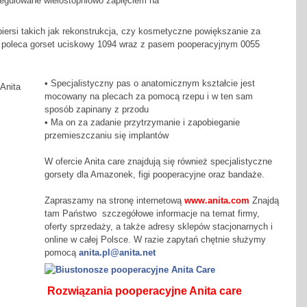
regulowane wielostopniowo zapięciem na
p
iersi takich jak rekonstrukcja, czy kosmetyczne powiększanie za
 poleca gorset uciskowy 1094 wraz z pasem pooperacyjnym 0055
• Specjalistyczny pas o anatomicznym kształcie jest
mocowany na plecach za pomocą rzepu i w ten sam
sposób zapinany z przodu
• Ma on za zadanie przytrzymanie i zapobieganie
przemieszczaniu się implantów
W ofercie Anita care znajdują się również specjalistyczne
gorsety dla Amazonek, figi pooperacyjne oraz bandaże.
Zapraszamy na stronę internetową
www.anita.com
Znajdą
tam Państwo szczegółowe informacje na temat firmy,
oferty sprzedaży, a także adresy sklepów stacjonarnych i
online w całej Polsce. W razie zapytań chętnie służymy
pomocą
anita.pl@anita.net
Rozwiązania pooperacyjne Anita care