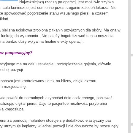
Najważniejszą rzeczą po operacji jest możliwie szybka
 celu konieczne jest sumienne przestrzeganie zaleceń lekarza. Nie
że spowodować pogorszenie stanu wizualnego piersi, a czasem
kłań.
ielizna uciskowa zrobiona z tkanin przyjaznych dla skóry. Ma ona w
funkcję do wykonania. Nie należy bagatelizować sensu noszenia
ona bardzo duży wpływ na finalne efekty operacji.
osz pooperacyjny?
cyjnego ma na celu ułatwienie i przyspieszenie gojenia, głównie
ednej pozycji.
onosza jest kontrolowany ucisk na blizny, dzięki czemu
h rozejścia się.
twia powrót do normalnych czynności dnia codziennego, ponieważ
alizując ciężar piersi. Daje to pacjentce możliwość przybrania
nia kręgosłupa.
ersi za pomocą implantów stosuje się dodatkowo elastyczny pas
ry utrzymuje implanty w jednej pozycji i nie dopuszcza by przesunęły