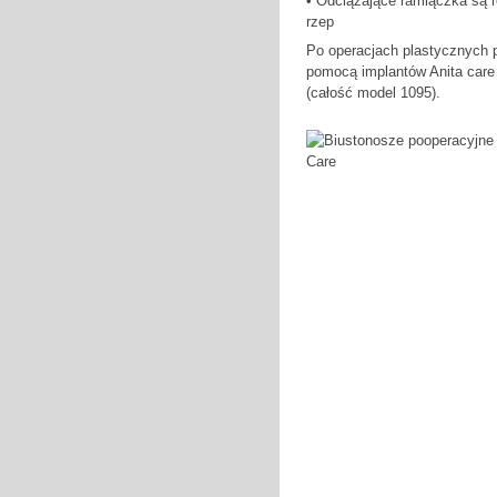
• Odciążające ramiączka są 
rze
Po operacjach plastycznych p
pomocą implantów Anita care
(całość model 1095).