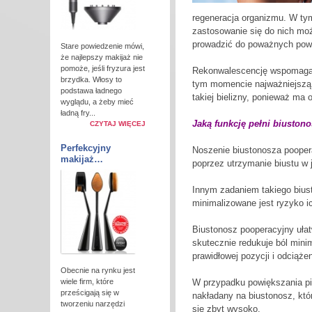
regeneracja organizmu. W tym
zastosowanie się do nich mo
prowadzić do poważnych powi
Stare powiedzenie mówi,
że najlepszy makijaż nie
pomoże, jeśli fryzura jest
Rekonwalescencję wspomaga b
brzydka. Włosy to
tym momencie najważniejszą 
podstawa ładnego
takiej bielizny, ponieważ ma 
wyglądu, a żeby mieć
ładną fry...
Jaką funkcję pełni biuston
CZYTAJ WIĘCEJ
Perfekcyjny
Noszenie biustonosza poopera
makijaż…
poprzez utrzymanie biustu w j
Innym zadaniem takiego biust
minimalizowane jest ryzyko ic
Biustonosz pooperacyjny uła
skutecznie redukuje ból minim
prawidłowej pozycji i odciąże
Obecnie na rynku jest
wiele firm, które
W przypadku powiększania pi
prześcigają się w
nakładany na biustonosz, któ
tworzeniu narzędzi
się zbyt wysoko.