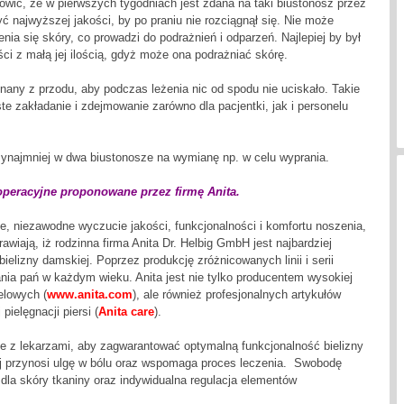
wić, że w pierwszych tygodniach jest zdana na taki biustonosz przez
ć najwyższej jakości, by po praniu nie rozciągnął się. Nie może
a się skóry, co prowadzi do podrażnień i odparzeń. Najlepiej by był
ci z małą jej ilością, gdyż może ona podrażniać skórę.
nany z przodu, aby podczas leżenia nic od spodu nie uciskało. Takie
te zakładanie i zdejmowanie zarówno dla pacjentki, jak i personelu
rzynajmniej w dwa biustonosze na wymianę np. w celu wyprania.
operacyjne proponowane przez firmę Anita.
e, niezawodne wyczucie jakości, funkcjonalności i komfortu noszenia,
wiają, iż rodzinna firma Anita Dr. Helbig GmbH jest najbardziej
elizny damskiej. Poprzez produkcję zróżnicowanych linii i serii
nia pań w każdym wieku. Anita jest nie tylko producentem wysokiej
ielowych (
www.anita.com
), ale również profesjonalnych artykułów
ielęgnacji piersi (
Anita care
).
e z lekarzami, aby zagwarantować optymalną funkcjonalność bielizny
ój przynosi ulgę w bólu oraz wspomaga proces leczenia. Swobodę
dla skóry tkaniny oraz indywidualna regulacja elementów