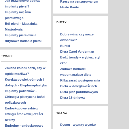
Jak prawidłowo dobrać
Rzęsy na cenzurowanym
implanty piersi?
Masło Karite
Implanty mięśnia
piersiowego
DIETY
Ból piersi - Mastalgia,
Mastodynia
Dobre wina, czy może
Implanty piersiowe a
owocowe?
rutynowe badania piersi
Buraki
Dieta Carol Vorderman
TWARZ
Bądź trendy – wybierz styl
eko!
Zmiana koloru oczu, czy w
Ziołowe herbatki
ogóle możliwa?
wspomagające dietę
Korekta powiek górnych i
Kilka zasad postępowania
dolnych - Blepharoplastyka
Dieta w dolegliwościach
Implanty policzków –
Dieta plaż południowych
Chirurgia plastyczna kości
Dieta 13-dniowa
policzkowych
Endoskopowy zabieg
WIZAŻ
liftingu środkowej części
twarzy
Dyson - wyższy wymiar
Endotine - endoskopowy