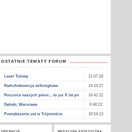
OSTATNIE TEMATY FORUM
Laser Tulowy
21:07:28
Radiofrekwencja mikroigłowa
14:10:27
Rocznice naszych piersi... to juz X lat po
16:41:22
Dębski, Warszawa
0:40:22
Powiększenie ust w Trójmieście
10:54:13
OPERACJE
MEDYCYNA ESTETYCZNA