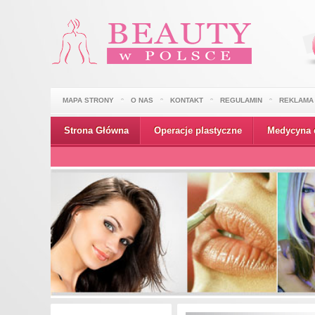
MAPA STRONY
O NAS
KONTAKT
REGULAMIN
REKLAMA
Strona Główna
Operacje plastyczne
Medycyna 