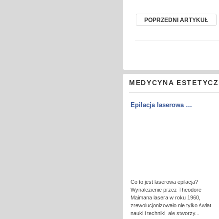
POPRZEDNI ARTYKUŁ
MEDYCYNA ESTETYC
Epilacja laserowa …
Co to jest laserowa epilacja?
Wynalezienie przez Theodore
Maimana lasera w roku 1960,
zrewolucjonizowało nie tylko świat
nauki i techniki, ale stworzy...