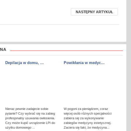
NASTĘPNY ARTYKUŁ
ZNA
Depilacja w domu, …
Powikłania w medyc…
Nieraz pewnie zadajecie sobie
W pogoni za pieniądzem, coraz
pytanie? Czy wybrać się na zabieg
więcej osób różnych specjalności
profesjonalny usuwania owłosienia.
zabiera się za wykonywanie
Czy może kupić urządzenie LPI do
zabiegów medycyny estetycznej.
użytku domowego ...
Zaciera się fakt, że medycyna...