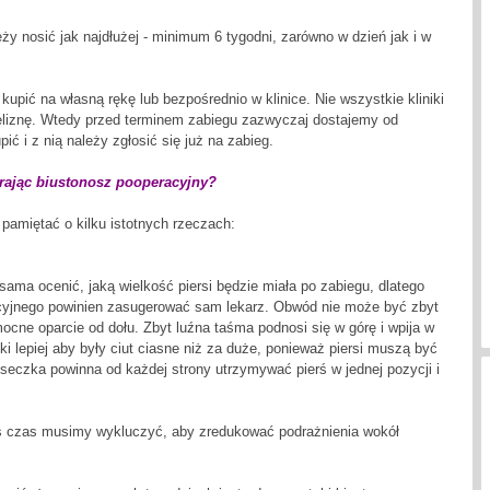
ży nosić jak najdłużej - minimum 6 tygodni, zarówno w dzień jak i w
upić na własną rękę lub bezpośrednio w klinice. Nie wszystkie kliniki
ieliznę. Wtedy przed terminem zabiegu zazwyczaj dostajemy od
ić i z nią należy zgłosić się już na zabieg.
rając biustonosz pooperacyjny?
 pamiętać o kilku istotnych rzeczach:
sama ocenić, jaką wielkość piersi będzie miała po zabiegu, dlatego
cyjnego powinien zasugerować sam lekarz. Obwód nie może być zbyt
ocne oparcie od dołu. Zbyt luźna taśma podnosi się w górę i wpija w
ki lepiej aby były ciut ciasne niż za duże, ponieważ piersi muszą być
eczka powinna od każdej strony utrzymywać pierś w jednej pozycji i
kiś czas musimy wykluczyć, aby zredukować podrażnienia wokół