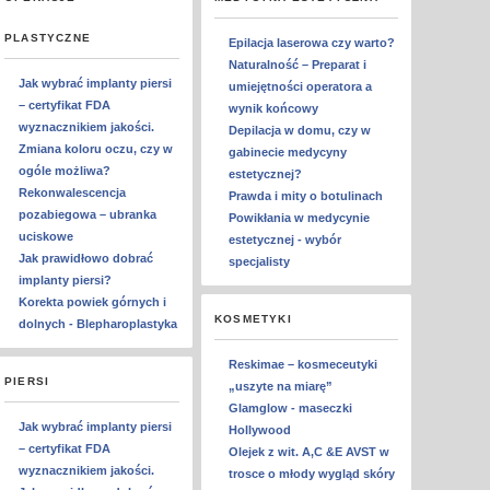
PLASTYCZNE
Epilacja laserowa czy warto?
Naturalność – Preparat i
Jak wybrać implanty piersi
umiejętności operatora a
– certyfikat FDA
wynik końcowy
wyznacznikiem jakości.
Depilacja w domu, czy w
Zmiana koloru oczu, czy w
gabinecie medycyny
ogóle możliwa?
estetycznej?
Rekonwalescencja
Prawda i mity o botulinach
pozabiegowa – ubranka
Powikłania w medycynie
uciskowe
estetycznej - wybór
Jak prawidłowo dobrać
specjalisty
implanty piersi?
Korekta powiek górnych i
KOSMETYKI
dolnych - Blepharoplastyka
Reskimae – kosmeceutyki
PIERSI
„uszyte na miarę”
Glamglow - maseczki
Jak wybrać implanty piersi
Hollywood
– certyfikat FDA
Olejek z wit. A,C &E AVST w
wyznacznikiem jakości.
trosce o młody wygląd skóry