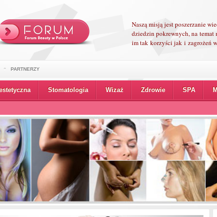
Naszą misją jest poszerzanie wi
dziedzin pokrewnych, na temat 
im tak korzyści jak i zagrożeń
PARTNERZY
estetyczna
Stomatologia
Wizaż
Zdrowie
SPA
M