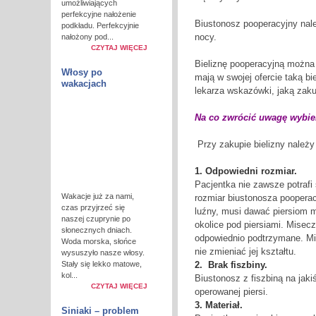
umożliwiających
perfekcyjne nałożenie
Biustonosz pooperacyjny nale
podkładu. Perfekcyjnie
nocy.
nałożony pod...
CZYTAJ WIĘCEJ
Bieliznę pooperacyjną można k
Włosy po
mają w swojej ofercie taką b
wakacjach
lekarza wskazówki, jaką zakup
Na co zwrócić uwagę wybie
Przy zakupie bielizny należy
1. Odpowiedni rozmiar.
Pacjentka nie zawsze potrafi 
Wakacje już za nami,
rozmiar biustonosza poopera
czas przyjrzeć się
luźny, musi dawać piersiom m
naszej czuprynie po
okolice pod piersiami. Misecz
słonecznych dniach.
odpowiednio podtrzymane. Mis
Woda morska, słońce
nie zmieniać jej kształtu.
wysuszyło nasze włosy.
Stały się lekko matowe,
2. Brak fiszbiny.
kol...
Biustonosz z fiszbiną na ja
CZYTAJ WIĘCEJ
operowanej piersi.
3. Materiał.
Siniaki – problem