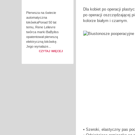
Dla kobiet po operacji plastyc
Pierwsza na świecie
po operacji oszczędzającej pi
automatyczna
kolorze białym i czarnym.
lokówkaPonad 50 lat
temu, Rene Lelievre
twórca marki BaByliss
opatentował pierwszą
elektryczną lokówkę.
Jego wynalaze...
CZYTAJ WIĘCEJ
• Szeroki, elastyczny pas po