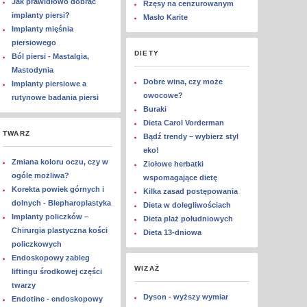
Jak prawidłowo dobrać
Rzęsy na cenzurowanym
implanty piersi?
Masło Karite
Implanty mięśnia
piersiowego
DIETY
Ból piersi - Mastalgia,
Mastodynia
Dobre wina, czy może
Implanty piersiowe a
owocowe?
rutynowe badania piersi
Buraki
Dieta Carol Vorderman
TWARZ
Bądź trendy – wybierz styl
eko!
Zmiana koloru oczu, czy w
Ziołowe herbatki
ogóle możliwa?
wspomagające dietę
Korekta powiek górnych i
Kilka zasad postępowania
dolnych - Blepharoplastyka
Dieta w dolegliwościach
Implanty policzków –
Dieta plaż południowych
Chirurgia plastyczna kości
Dieta 13-dniowa
policzkowych
Endoskopowy zabieg
WIZAŻ
liftingu środkowej części
twarzy
Dyson - wyższy wymiar
Endotine - endoskopowy