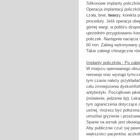
Silikonowe implanty policzkó
Operacja implantacji policz
czoła, brwi,
twarz
y, korekta 
procedury. Jeśli operacja obe
górnej wargi, w pobliżu dziąse
uprzednim przygotowaniu kies
policzek. Następnie nacięcia
60 min. Zabieg wykonywany 
Takie zabiegi chirurgiczne r
Implanty policzków - Po zabi
W miejscu operowanego obszar
nieswoja oraz wystąpi tymc
tym czasie należy przykłada
celu zmniejszenia dyskomfor
antybiotyki. Początkowo jak
(mówienie, jedzenie itp). Le
tym ograniczenia dotyczące a
ustnej, możesz być położona 
umożliwi gryzienie i przeżuw
Spanie na wznak jest obowią
Aby publicznie czuć się pewn
większości pacjentów, aczko