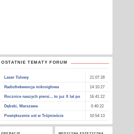
OSTATNIE TEMATY FORUM
Laser Tulowy
21:07:28
Radiofrekwencja mikroigłowa
14:10:27
Rocznice naszych piersi... to juz X lat po
16:41:22
Dębski, Warszawa
0:40:22
Powiększenie ust w Trójmieście
10:54:13
OPERACJE
MEDYCYNA ESTETYCZNA