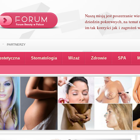
Naszą misją jest poszerzanie wi
dziedzin pokrewnych, na temat 
im tak korzyści jak i zagrożeń
PARTNERZY
estetyczna
Stomatologia
Wizaż
Zdrowie
SPA
M