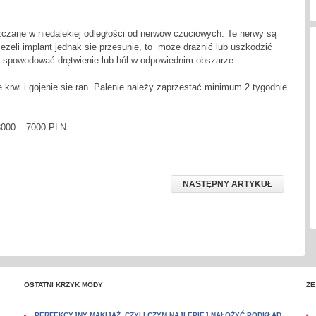
czane w niedalekiej odległości od nerwów czuciowych. Te nerwy są
Jeżeli implant jednak sie przesunie, to może drażnić lub uszkodzić
e spowodować drętwienie lub ból w odpowiednim obszarze.
 krwi i gojenie sie ran. Palenie należy zaprzestać minimum 2 tygodnie
 3000 – 7000 PLN
NASTĘPNY ARTYKUŁ
OSTATNI KRZYK MODY
ZE
PERFEKCYJNY MAKIJAŻ, CZYLI CZYM NAJLEPIEJ NAŁOŻYĆ PODKŁAD.