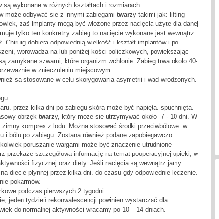
w są wykonane w różnych kształtach i rozmiarach.
ków może odbywać sie z innymi zabiegami
twarz
y takimi jak: lifting
powiek, zaś implanty mogą być włożone przez nacięcia użyte dla danej
jmuje tylko ten konkretny zabieg to nacięcie wykonane jest wewnątrz
ł. Chirurg dobiera odpowiednią wielkość i kształt implantów i po
zeni, wprowadza na lub poniżej kości policzkowych, powiększając
 są zamykane szwami, które organizm wchłonie. Zabieg trwa około 40-
przeważnie w znieczuleniu miejscowym.
ównież sa stosowane w celu skorygowania asymetrii i wad wrodzonych.
egu:
u, przez kilka dni po zabiegu skóra może być napięta, spuchnięta,
zasowy obrzęk
twarz
y, który może sie utrzymywać około 7 - 10 dni. W
ć zimny kompres z lodu. Można stosować środki przeciwbólowe w
tu i bólu po zabiegu. Zostana również podane zapobiegawczo
iekolwiek poruszanie wargami może być znaczenie utrudnione
karz przekaże szczegółową informację na temat pooperacyjnej opieki, w
ktywności fizycznej oraz diety. Jeśli nacięcia są wewnątrz jamy
na diecie płynnej przez kilka dni, do czasu gdy odpowiednie leczenie,
anie pokarmów.
zkowe podczas pierwszych 2 tygodni.
ie, jeden tydzień rekonwalescencji powinien wystarczać dla
lwiek do normalnej aktywności wracamy po 10 – 14 dniach.