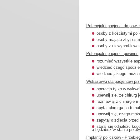
Potencjalni pacjenci do powię
osoby z kościstymi pol
osoby mające zbyt ostr
osoby z niewyprofilow
Potencjalni pacjenci powinni:
rozumieć wszystkie asp
wiedzieć czego spodzie
wiedzieć jakiego można
Wskazówki dla pacjentów prze
operacja tylko w wykwa
upewnij sie, ze chirurg
rozmawiaj z chirurgiem n
spytaj chirurga na tema
upewnij się, czego może
zapytaj o zdjęcia przed 
staraj się odnaleźć ko
a będziesz w stanie przew
Implanty policzków - Przebie