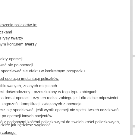
kszenia policzków to:
iczkami
e rysy
twarz
y
anym konturem
twarz
y
ekty operacji
wać się po operacji
 spodziewać sie efektu w konkretnym przypadku
d operacja implantacji policzków:
lifikowanych, znanych miejscach
 jest doświadczony i przeszkolony w tego typu zabiegach
a temat operacji i czy ten rodzaj zabiegu jest dla ciebie odpowiedni
t zagrożeń i komplikacji związanych z operacja
sz się spodziewać, jeśli wynik operacji nie spełni twoich oczekiwań
i po operacji innych pacjentów
goś z podobnymi kośćmi policzkowymi do swoich kości policzkowych,
idzieć jak będziesz wyglądać
g zabiegu: