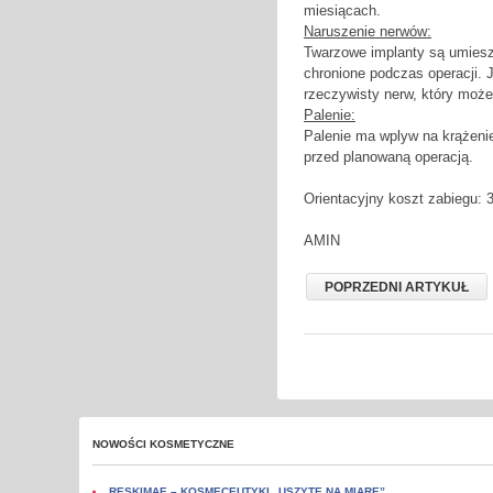
miesiącach.
Naruszenie nerwów:
Twarzowe implanty są umiesz
chronione podczas operacji. 
rzeczywisty nerw, który moż
Palenie:
Palenie ma wplyw na krążenie
przed planowaną operacją.
Orientacyjny koszt zabiegu:
AMIN
POPRZEDNI ARTYKUŁ
NOWOŚCI KOSMETYCZNE
RESKIMAE – KOSMECEUTYKI „USZYTE NA MIARĘ”