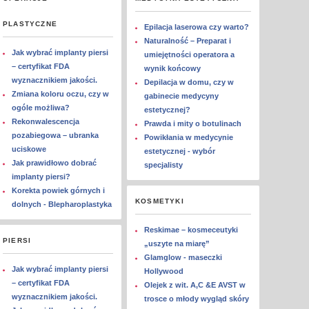
PLASTYCZNE
Epilacja laserowa czy warto?
Naturalność – Preparat i
Jak wybrać implanty piersi
umiejętności operatora a
– certyfikat FDA
wynik końcowy
wyznacznikiem jakości.
Depilacja w domu, czy w
Zmiana koloru oczu, czy w
gabinecie medycyny
ogóle możliwa?
estetycznej?
Rekonwalescencja
Prawda i mity o botulinach
pozabiegowa – ubranka
Powikłania w medycynie
uciskowe
estetycznej - wybór
Jak prawidłowo dobrać
specjalisty
implanty piersi?
Korekta powiek górnych i
KOSMETYKI
dolnych - Blepharoplastyka
Reskimae – kosmeceutyki
PIERSI
„uszyte na miarę”
Glamglow - maseczki
Jak wybrać implanty piersi
Hollywood
– certyfikat FDA
Olejek z wit. A,C &E AVST w
wyznacznikiem jakości.
trosce o młody wygląd skóry