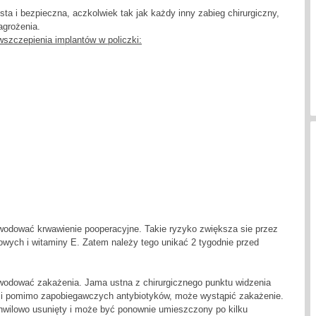
ta i bezpieczna, aczkolwiek tak jak każdy inny zabieg chirurgiczny,
grożenia.
wszczepienia implantów w policzki:
odować krwawienie pooperacyjne. Takie ryzyko zwiększa sie przez
wych i witaminy E. Zatem należy tego unikać 2 tygodnie przed
odować zakażenia. Jama ustna z chirurgicznego punktu widzenia
 i pomimo zapobiegawczych antybiotyków, może wystąpić zakażenie.
hwilowo usunięty i może być ponownie umieszczony po kilku