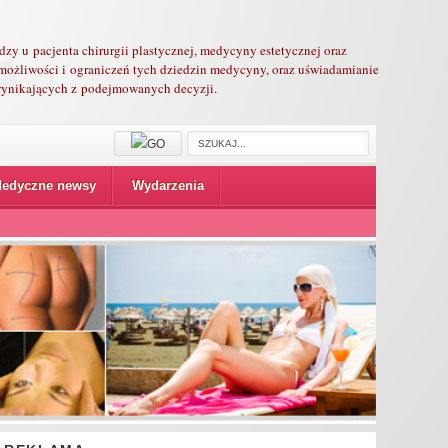
edzy u pacjenta chirurgii plastycznej, medycyny estetycznej oraz
możliwości i ograniczeń tych dziedzin medycyny, oraz uświadamianie
 wynikających z podejmowanych decyzji.
edyczne newsy
Wydarzenia