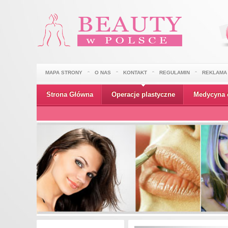
MAPA STRONY
O NAS
KONTAKT
REGULAMIN
REKLAMA
Strona Główna
Operacje plastyczne
Medycyna 