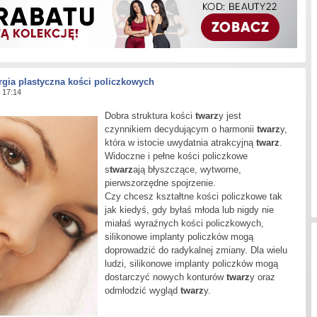
rgia plastyczna kości policzkowych
 17:14
D
obra struktura kości
twarz
y jest
czynnikiem decydującym o harmonii
twarz
y,
która w istocie uwydatnia atrakcyjną
twarz
.
Widoczne i pełne kości policzkowe
s
twarz
ają błyszczące, wytworne,
pierwszorzędne spojrzenie.
Czy chcesz kształtne kości policzkowe tak
jak kiedyś, gdy byłaś młoda lub nigdy nie
miałaś wyraźnych kości policzkowych,
silikonowe implanty policzków mogą
doprowadzić do radykalnej zmiany. Dla wielu
ludzi, silikonowe implanty policzków mogą
dostarczyć nowych konturów
twarz
y oraz
odmłodzić wygląd
twarz
y.