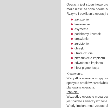
Operacja jest stosunkowo pros
może nieść za soba pewne za
Ryzyko i powikłania operacji 
zakażenie
krwawienie
asymetria
podskórny krwotok
drętwienie
zgrubienie
obrzęki
utrata czucia
przesuniecie implantu
odwrócenie implantu
hiper-pigmentacja
Krwawienie:
Wszystkie operacje mogą pow
spożycie środków przeciwbólo
planowaną operacją.
Infekcje:
Wszystkie operacje mogą pow
jest bardzo zanieczyszczona
Wtedy implant musi zostać c