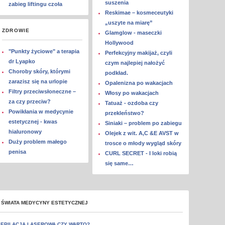
suszenia
zabieg liftingu czoła
Reskimae – kosmeceutyki
„uszyte na miarę”
ZDROWIE
Glamglow - maseczki
Hollywood
"Punkty życiowe" a terapia
Perfekcyjny makijaż, czyli
dr Lyapko
czym najlepiej nałożyć
Choroby skóry, którymi
podkład.
zarazisz się na urlopie
Opalenizna po wakacjach
Filtry przeciwsłoneczne –
Włosy po wakacjach
za czy przeciw?
Tatuaż - ozdoba czy
Powikłania w medycynie
przekleństwo?
estetycznej - kwas
Siniaki – problem po zabiegu
hialuronowy
Olejek z wit. A,C &E AVST w
Duży problem małego
trosce o młody wygląd skóry
penisa
CURL SECRET - I loki robią
się same…
 ŚWIATA MEDYCYNY ESTETYCZNEJ
EPILACJA LASEROWA CZY WARTO?