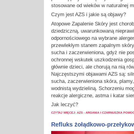
stosowane od wieków w naturalnej m
Czym jest AZS i jakie są objawy?
Atopowe Zapalenie Skóry jest chorob
dziedziczną, uwarunkowaną niepraw
odpornościowego na wybrane alergen
przewlekłym stanem zapalnym skóry.
sucha i zaczerwieniona, gdyż nie po
ochronnej wskutek uszkodzenia gospo
głównie dzieci, ale chorują na nią rów
Najczęstszymi objawami AZS są: sil
sucha, zaczerwieniona skóra, plamy,
wodnistą wydzieliną. Schorzeniu mo
reakcje alergiczne, astma i katar sie
Jak leczyć?
CZYTAJ WIĘCEJ: AZS - ARGANIA I CZARNUSZKA POMO
Refluks żołądkowo-przełyko