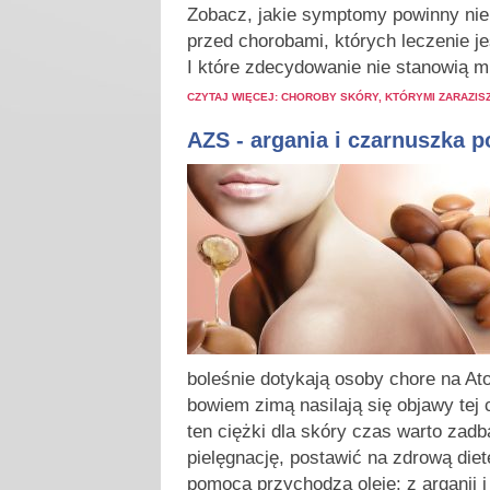
Zobacz, jakie symptomy powinny niep
przed chorobami, których leczenie je
I które zdecydowanie nie stanowią mi
CZYTAJ WIĘCEJ: CHOROBY SKÓRY, KTÓRYMI ZARAZISZ
AZS - argania i czarnuszka
boleśnie dotykają osoby chore na At
bowiem zimą nasilają się objawy tej
ten ciężki dla skóry czas warto zad
pielęgnację, postawić na zdrową dietę
pomocą przychodzą oleje: z arganii i