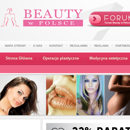
MAPA STRONY
O NAS
KONTAKT
REGULAMIN
REKLAMA
PARTNER
Strona Główna
Operacje plastyczne
Medycyna estetyczna
Wydarzenia