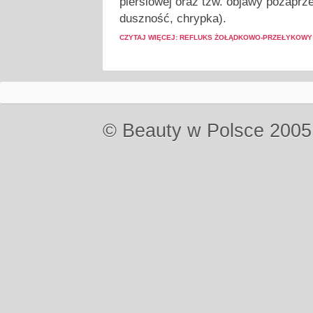
piersiowej oraz tzw. objawy pozaprz
duszność, chrypka).
CZYTAJ WIĘCEJ: REFLUKS ŻOŁĄDKOWO-PRZEŁYKOWY
© Beauty w Polsce 2005