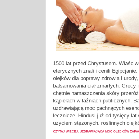
1500 lat przed Chrystusem. Właściw
eterycznych znali i cenili Egipcjani
olejków dla poprawy zdrowia i urody,
balsamowania ciał zmarłych. Grecy i
chętnie namaszczenia skóry przeróż
kąpielach w łaźniach publicznych. Ba
uzdrawiającą moc pachnących esencji
lecznicze. Hindusi już od tysięcy la
użyciem stężonych, roślinnych olejk
CZYTAJ WIĘCEJ: UZDRAWIAJĄCA MOC OLEJKÓW ZAP