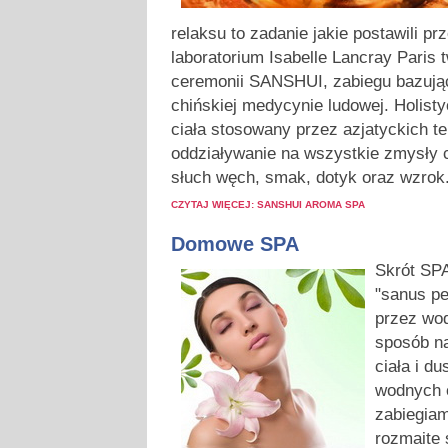
relaksu to zadanie jakie postawili pr
laboratorium Isabelle Lancray Paris 
ceremonii SANSHUI, zabiegu bazując
chińskiej medycynie ludowej. Holisty
ciała stosowany przez azjatyckich 
oddziaływanie na wszystkie zmysły c
słuch węch, smak, dotyk oraz wzrok
CZYTAJ WIĘCEJ: SANSHUI AROMA SPA
Domowe SPA
S
krót SP
"sanus pe
przez wod
sposób na
ciała i d
wodnych 
zabiegiam
rozmaite 