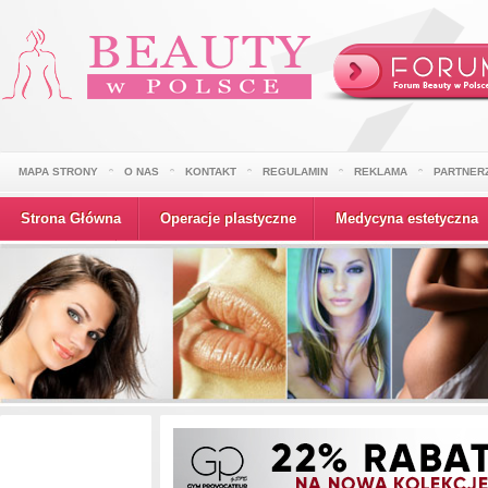
MAPA STRONY
O NAS
KONTAKT
REGULAMIN
REKLAMA
PARTNER
Strona Główna
Operacje plastyczne
Medycyna estetyczna
Wydarzenia