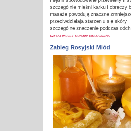
mięśni spowodowane przewlekłym st
szczególnie mięśni karku i obręczy 
masaże powodują znaczne zmniejszen
przeciwdziałają starzeniu się skóry i
szczególne znaczenie podczas odchu
CZYTAJ WIĘCEJ: ODNOWA BIOLOGICZNA
Zabieg Rosyjski Miód