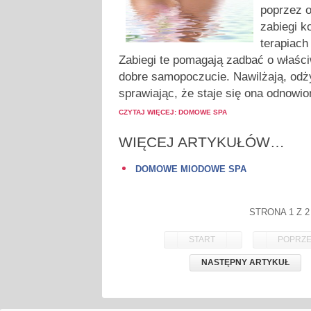
poprzez 
zabiegi k
terapiac
Zabiegi te pomagają zadbać o właści
dobre samopoczucie. Nawilżają, odżyw
sprawiając, że staje się ona odnowio
CZYTAJ WIĘCEJ: DOMOWE SPA
WIĘCEJ ARTYKUŁÓW…
DOMOWE MIODOWE SPA
STRONA 1 Z 2
START
POPRZE
NASTĘPNY ARTYKUŁ