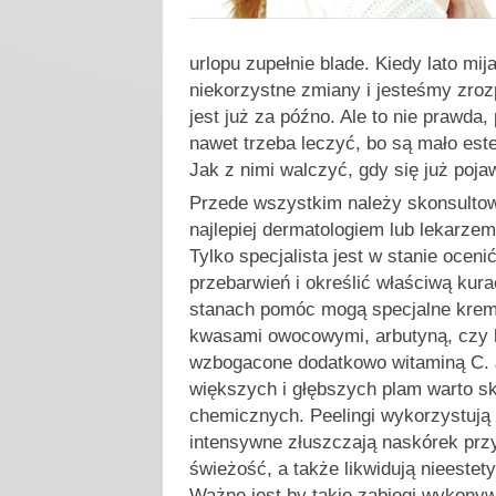
urlopu zupełnie blade. Kiedy lato mi
niekorzystne zmiany i jesteśmy zro
jest już za późno. Ale to nie prawda
nawet trzeba leczyć, bo są mało este
Jak z nimi walczyć, gdy się już poja
Przede wszystkim należy skonsultow
najlepiej dermatologiem lub lekarze
Tylko specjalista jest w stanie oceni
przebarwień i określić właściwą kur
stanach pomóc mogą specjalne kremy
kwasami owocowymi, arbutyną, czy
wzbogacone dodatkowo witaminą C.
większych i głębszych plam warto s
chemicznych. Peelingi wykorzystują 
intensywne złuszczają naskórek przy
świeżość, a także likwidują nieestet
Ważne jest by takie zabiegi wykony