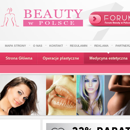
MAPA STRONY
O NAS
KONTAKT
REGULAMIN
REKLAMA
PARTNER
Strona Główna
Operacje plastyczne
Medycyna estetyczna
Wydarzenia