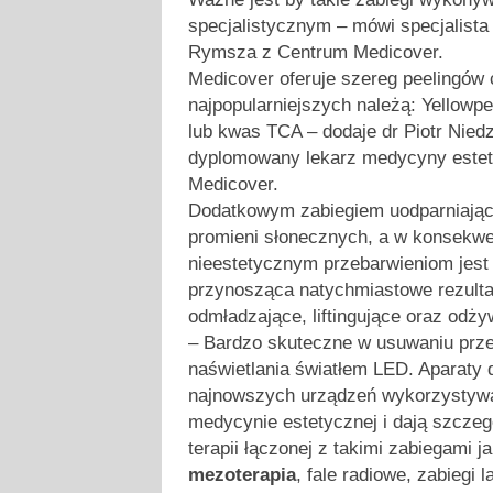
specjalistycznym – mówi specjalista
Rymsza z Centrum Medicover.
Medicover oferuje szereg peelingów
najpopularniejszych należą: Yellowp
lub kwas TCA – dodaje dr Piotr Nied
dyplomowany lekarz medycyny estet
Medicover.
Dodatkowym zabiegiem uodparniając
promieni słonecznych, a w konsekwe
nieestetycznym przebarwieniom jes
przynosząca natychmiastowe rezultat
odmładzające, liftingujące oraz odż
– Bardzo skuteczne w usuwaniu prze
naświetlania światłem LED. Aparaty d
najnowszych urządzeń wykorzystywa
medycynie estetycznej i dają szczeg
terapii łączonej z takimi zabiegami j
mezoterapia
, fale radiowe, zabiegi 