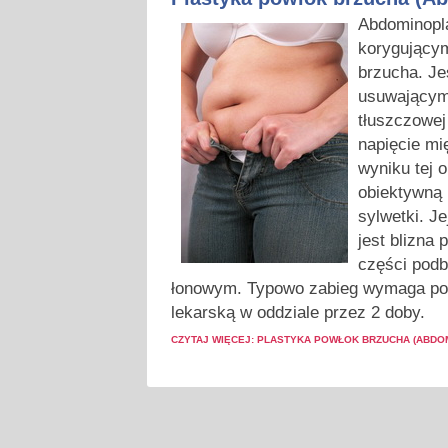
A
bdominopl
korygujący
brzucha. J
usuwającym 
tłuszczowej
napięcie mi
wyniku tej o
obiektywną 
sylwetki. Je
jest blizna 
części pod
łonowym. Typowo zabieg wymaga po
lekarską w oddziale przez 2 doby.
CZYTAJ WIĘCEJ: PLASTYKA POWŁOK BRZUCHA (ABDO