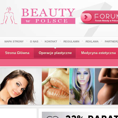
MAPA STRONY
O NAS
KONTAKT
REGULAMIN
REKLAMA
PARTNER
Strona Główna
Operacje plastyczne
Medycyna estetyczna
Wydarzenia