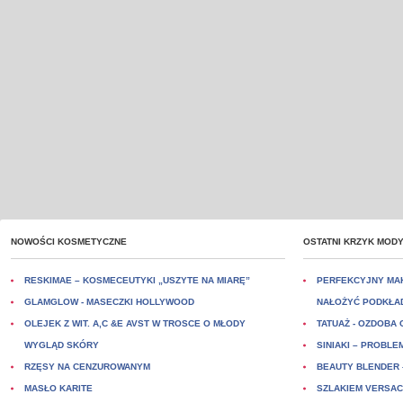
NOWOŚCI KOSMETYCZNE
OSTATNI KRZYK MOD
RESKIMAE – KOSMECEUTYKI „USZYTE NA MIARĘ”
PERFEKCYJNY MAK
GLAMGLOW - MASECZKI HOLLYWOOD
NAŁOŻYĆ PODKŁA
OLEJEK Z WIT. A,C &E AVST W TROSCE O MŁODY
TATUAŻ - OZDOBA
WYGLĄD SKÓRY
SINIAKI – PROBLE
RZĘSY NA CENZUROWANYM
BEAUTY BLENDER 
MASŁO KARITE
SZLAKIEM VERSAC