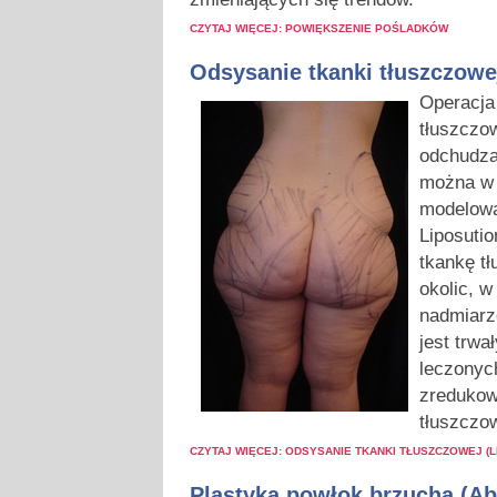
CZYTAJ WIĘCEJ: POWIĘKSZENIE POŚLADKÓW
Odsysanie tkanki tłuszczowe
O
peracja
tłuszczow
odchudza
można w 
modelować
Liposuti
tkankę tł
okolic, w
nadmiarz
jest trwa
leczonyc
zredukow
tłuszczo
CZYTAJ WIĘCEJ: ODSYSANIE TKANKI TŁUSZCZOWEJ (L
Plastyka powłok brzucha (A