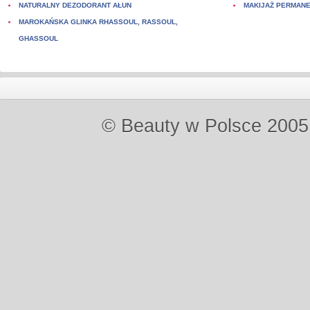
NATURALNY DEZODORANT AŁUN
MAKIJAŻ PERMAN
MAROKAŃSKA GLINKA RHASSOUL, RASSOUL,
GHASSOUL
© Beauty w Polsce 2005