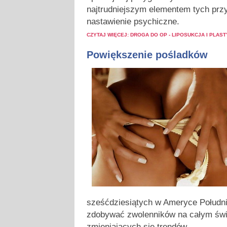
najtrudniejszym elementem tych prz
nastawienie psychiczne.
CZYTAJ WIĘCEJ: DROGA DO OP - LIPOSUKCJA I PLAS
Powiększenie pośladków
sześćdziesiątych w Ameryce Południ
zdobywać zwolenników na całym św
zmieniających się trendów.