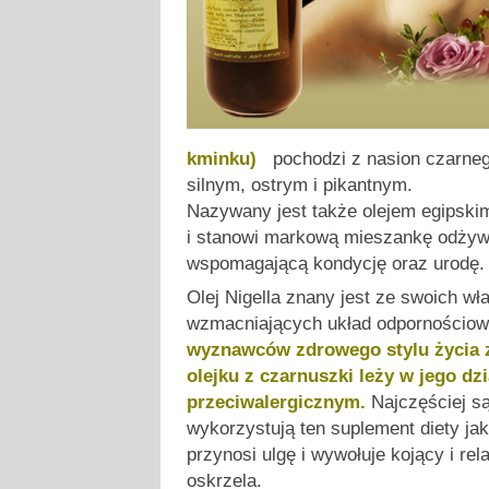
kminku)
pochodzi z nasion czarne
silnym, ostrym i pikantnym.
Nazywany jest także olejem egipski
i stanowi markową mieszankę odżyw
wspomagającą kondycję oraz urodę.
Olej Nigella znany jest ze swoich wł
wzmacniających układ odpornościo
wyznawców zdrowego stylu życia zg
olejku z czarnuszki leży w jego dzi
przeciwalergicznym.
Najczęściej są
wykorzystują ten suplement diety jak
przynosi ulgę i wywołuje kojący i re
oskrzela.