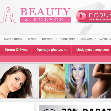
MAPA STRONY
O NAS
KONTAKT
REGULAMIN
REKLAMA
PARTNER
Strona Główna
Operacje plastyczne
Medycyna estetyczna
Wydarzenia