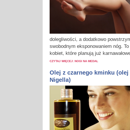
dolegliwości, a dodatkowo powstrzy
swobodnym eksponowaniem nóg. To 
kobiet, które planują już karnawałow
CZYTAJ WIĘCEJ: NOGI NA MEDAL
Olej z czarnego kminku (olej 
Nigella)