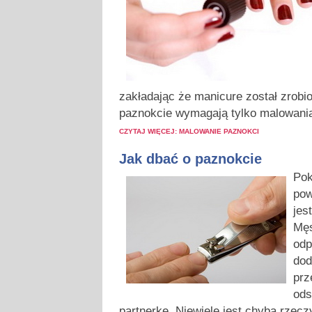
zakładając że manicure został zrobi
paznokcie wymagają tylko malowania
CZYTAJ WIĘCEJ: MALOWANIE PAZNOKCI
Jak dbać o paznokcie
P
o
pow
jes
Męs
odp
dod
prz
ods
partnerkę. Niewiele jest chyba rzecz