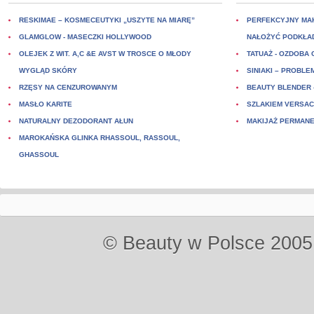
RESKIMAE – KOSMECEUTYKI „USZYTE NA MIARĘ”
PERFEKCYJNY MAK
GLAMGLOW - MASECZKI HOLLYWOOD
NAŁOŻYĆ PODKŁA
OLEJEK Z WIT. A,C &E AVST W TROSCE O MŁODY
TATUAŻ - OZDOBA
WYGLĄD SKÓRY
SINIAKI – PROBLE
RZĘSY NA CENZUROWANYM
BEAUTY BLENDER 
MASŁO KARITE
SZLAKIEM VERSAC
NATURALNY DEZODORANT AŁUN
MAKIJAŻ PERMAN
MAROKAŃSKA GLINKA RHASSOUL, RASSOUL,
GHASSOUL
© Beauty w Polsce 2005