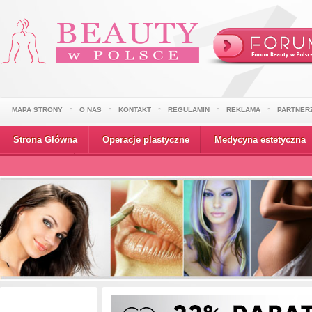
MAPA STRONY
O NAS
KONTAKT
REGULAMIN
REKLAMA
PARTNER
Strona Główna
Operacje plastyczne
Medycyna estetyczna
Wydarzenia