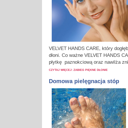
VELVET HANDS CARE, który dogłębn
dłoni. Co ważne VELVET HANDS CA
płytkę paznokciową oraz nawilża zn
CZYTAJ WIĘCEJ: ZABIEG PIĘKNE DŁONIE
Domowa pielęgnacja stóp