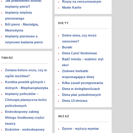
Jak prawidłowo dobrać
Rzęsy na cenzurowanym
implanty piersi?
Masło Karite
Implanty mięśnia
piersiowego
DIETY
Ból piersi - Mastalgia,
Mastodynia
Dobre wina, czy może
Implanty piersiowe a
owocowe?
rutynowe badania piersi
Buraki
Dieta Carol Vorderman
TWARZ
Bądź trendy – wybierz styl
eko!
Zmiana koloru oczu, czy w
Ziołowe herbatki
ogóle możliwa?
wspomagające dietę
Korekta powiek górnych i
Kilka zasad postępowania
dolnych - Blepharoplastyka
Dieta w dolegliwościach
Implanty policzków –
Dieta plaż południowych
Chirurgia plastyczna kości
Dieta 13-dniowa
policzkowych
Endoskopowy zabieg
WIZAŻ
liftingu środkowej części
twarzy
Dyson - wyższy wymiar
Endotine - endoskopowy