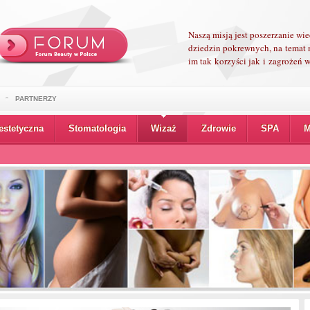
Naszą misją jest poszerzanie wi
dziedzin pokrewnych, na temat 
im tak korzyści jak i zagrożeń
PARTNERZY
estetyczna
Stomatologia
Wizaż
Zdrowie
SPA
M