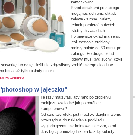
zamaskować.
Przed siniakami po zabiegu
mogą nas uchronić okłady
żelowe - zimne. Należy
jednak pamiętać o dwóch
istotnych zasadach.
Po pierwsze okład ma sens,
jeśli zostanie zrobiony
maksymalnie do 30 minut po
zabiegu. Po drugie okład
lodowy musi być suchy, czyli
 serwetkę lub gazę. Jeśli nie zdążyliśmy zrobić takiego okładu w
e będą już tylko okłady ciepłe.
LEM PO ZABIEGU
 "photoshop w jajeczku"
Ile razy marzyłaś, aby rano po zrobieniu
makijażu wyglądać jak po obróbce
komputerowej?
Od dziś taki efekt jest możliwy dzięki małemu
przyrządowi do nakładania podkładu
wyglądającemu jak kolorowe jajeczko, a od
dziś będące niezbędnikiem każdej kobiety