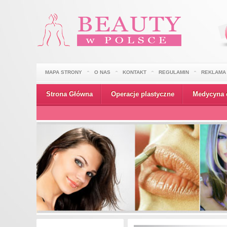
MAPA STRONY
O NAS
KONTAKT
REGULAMIN
REKLAMA
Strona Główna
Operacje plastyczne
Medycyna 