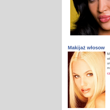
Makijaż włosow
M
w
u
mi
C