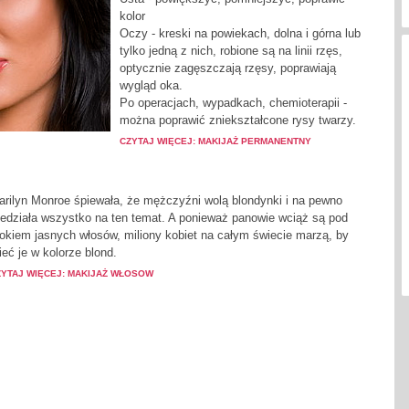
kolor
Oczy - kreski na powiekach, dolna i górna lub
tylko jedną z nich, robione są na linii rzęs,
optycznie zagęszczają rzęsy, poprawiają
wygląd oka.
Po operacjach, wypadkach, chemioterapii -
można poprawić zniekształcone rysy twarzy.
CZYTAJ WIĘCEJ: MAKIJAŻ PERMANENTNY
arilyn Monroe śpiewała, że mężczyźni wolą blondynki i na pewno
iedziała wszystko na ten temat. A ponieważ panowie wciąż są pod
rokiem jasnych włosów, miliony kobiet na całym świecie marzą, by
eć je w kolorze blond.
ZYTAJ WIĘCEJ: MAKIJAŻ WŁOSOW