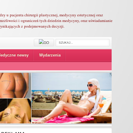
edzy u pacjenta chirurgii plastycznej, medycyny estetycznej oraz
możliwości i ograniczeń tych dziedzin medycyny, oraz uświadamianie
 wynikających z podejmowanych decyzji.
edyczne newsy
Wydarzenia