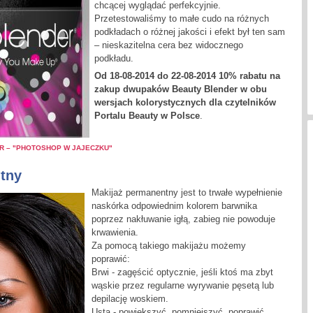
chcącej wyglądać perfekcyjnie.
Przetestowaliśmy to małe cudo na różnych
podkładach o różnej jakości i efekt był ten sam
– nieskazitelna cera bez widocznego
podkładu.
Od 18-08-2014 do 22-08-2014 10% rabatu na
zakup dwupaków Beauty Blender w obu
wersjach kolorystycznych dla czytelników
Portalu Beauty w Polsce
.
ER – "PHOTOSHOP W JAJECZKU"
tny
M
akijaż permanentny jest to trwałe wypełnienie
naskórka odpowiednim kolorem barwnika
poprzez nakłuwanie igłą, zabieg nie powoduje
krwawienia.
Za pomocą takiego makijażu możemy
poprawić:
Brwi - zagęścić optycznie, jeśli ktoś ma zbyt
wąskie przez regularne wyrywanie pęsetą lub
depilację woskiem.
Usta - powiększyć, pomniejszyć, poprawić