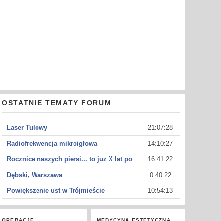
OSTATNIE TEMATY FORUM
Laser Tulowy
21:07:28
Radiofrekwencja mikroigłowa
14:10:27
Rocznice naszych piersi... to juz X lat po
16:41:22
Dębski, Warszawa
0:40:22
Powiększenie ust w Trójmieście
10:54:13
OPERACJE
MEDYCYNA ESTETYCZNA