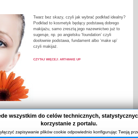
T
warz bez skazy, czyli jak wybrać podkład idealny?
Podkład to kosmetyk będący podstawą dobrego
makijażu, samo zresztą jego nazewnictwo już to
sugeruje, np. po angielsku ‘foundation’ czyli
dosłownie podstawa, fundament albo ‘make up’
czyli makijaż.
CZYTAJ WIĘCEJ: ART-MAKE UP
de wszystkim do celów technicznych, statystycznyc
korzystanie z portalu.
łączyć zapisywanie plików cookie odpowiednio konfigurując Twoją prz
© Beauty w Polsce 2005 - 2017 . Powered by
Grafic Art