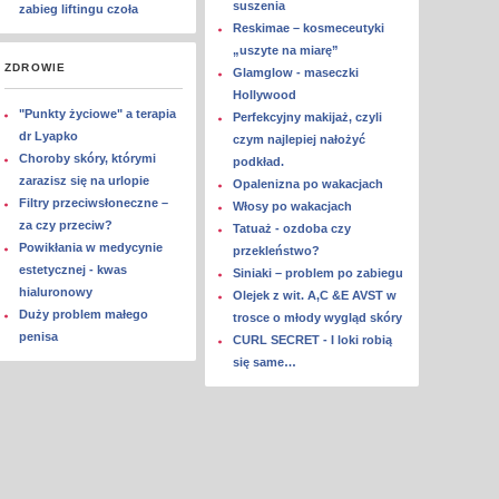
suszenia
zabieg liftingu czoła
Reskimae – kosmeceutyki
„uszyte na miarę”
ZDROWIE
Glamglow - maseczki
Hollywood
"Punkty życiowe" a terapia
Perfekcyjny makijaż, czyli
dr Lyapko
czym najlepiej nałożyć
Choroby skóry, którymi
podkład.
zarazisz się na urlopie
Opalenizna po wakacjach
Filtry przeciwsłoneczne –
Włosy po wakacjach
za czy przeciw?
Tatuaż - ozdoba czy
Powikłania w medycynie
przekleństwo?
estetycznej - kwas
Siniaki – problem po zabiegu
hialuronowy
Olejek z wit. A,C &E AVST w
Duży problem małego
trosce o młody wygląd skóry
penisa
CURL SECRET - I loki robią
się same…