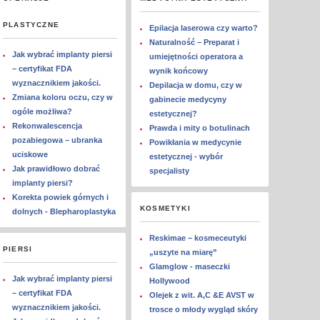
PLASTYCZNE
Epilacja laserowa czy warto?
Naturalność – Preparat i
Jak wybrać implanty piersi
umiejętności operatora a
– certyfikat FDA
wynik końcowy
wyznacznikiem jakości.
Depilacja w domu, czy w
Zmiana koloru oczu, czy w
gabinecie medycyny
ogóle możliwa?
estetycznej?
Rekonwalescencja
Prawda i mity o botulinach
pozabiegowa – ubranka
Powikłania w medycynie
uciskowe
estetycznej - wybór
Jak prawidłowo dobrać
specjalisty
implanty piersi?
Korekta powiek górnych i
KOSMETYKI
dolnych - Blepharoplastyka
Reskimae – kosmeceutyki
PIERSI
„uszyte na miarę”
Glamglow - maseczki
Jak wybrać implanty piersi
Hollywood
– certyfikat FDA
Olejek z wit. A,C &E AVST w
wyznacznikiem jakości.
trosce o młody wygląd skóry