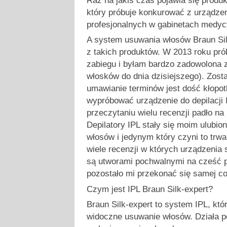
Raz na jakiś czas pojawia się produ
który próbuje konkurować z urządze
profesjonalnych w gabinetach medyc
A system usuwania włosów Braun Sil
z takich produktów. W 2013 roku pr
zabiegu i byłam bardzo zadowolona z
włosków do dnia dzisiejszego). Zosta
umawianie terminów jest dość kłopot
wypróbować urządzenie do depilacji
przeczytaniu wielu recenzji padło na
Depilatory IPL stały się moim ulub
włosów i jedynym który czyni to trw
wiele recenzji w których urządzenia
są utworami pochwalnymi na cześć p
pozostało mi przekonać się samej co
Czym jest IPL Braun Silk-expert?
Braun Silk-expert to system IPL, któ
widoczne usuwanie włosów. Działa p