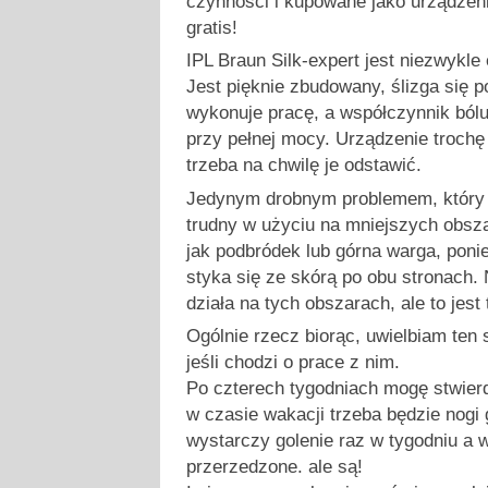
czynności i kupowane jako urządzeni
gratis!
IPL Braun Silk-expert jest niezwykl
Jest pięknie zbudowany, ślizga się 
wykonuje pracę, a współczynnik bólu 
przy pełnej mocy. Urządzenie trochę
trzeba na chwilę je odstawić.
Jedynym drobnym problemem, który m
trudny w użyciu na mniejszych obsza
jak podbródek lub górna warga, poni
styka się ze skórą po obu stronach. 
działa na tych obszarach, ale to jest 
Ogólnie rzecz biorąc, uwielbiam ten 
jeśli chodzi o prace z nim.
Po czterech tygodniach mogę stwierdz
w czasie wakacji trzeba będzie nogi 
wystarczy golenie raz w tygodniu a 
przerzedzone. ale są!