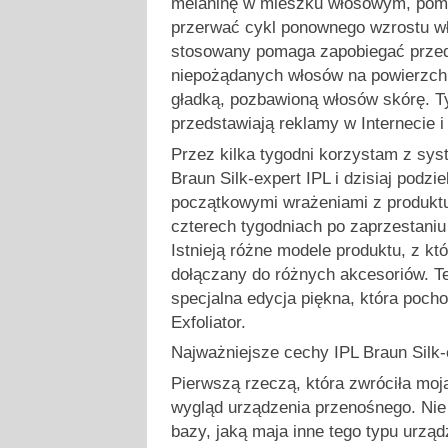
melaninę w mieszku włosowym, pom
przerwać cykl ponownego wzrostu wł
stosowany pomaga zapobiegać przed
niepożądanych włosów na powierzchn
gładką, pozbawioną włosów skórę. T
przedstawiają reklamy w Internecie i
Przez kilka tygodni korzystam z sy
Braun Silk-expert IPL i dzisiaj podzi
początkowymi wrażeniami z produktu
czterech tygodniach po zaprzestaniu
Istnieją różne modele produktu, z kt
dołączany do różnych akcesoriów. Te
specjalna edycja piękna, która poch
Exfoliator.
Najważniejsze cechy IPL Braun Silk-
Pierwszą rzeczą, która zwróciła moj
wygląd urządzenia przenośnego. Nie
bazy, jaką maja inne tego typu urząd