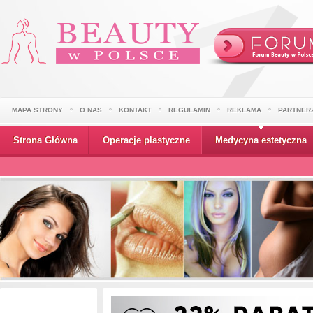
MAPA STRONY
O NAS
KONTAKT
REGULAMIN
REKLAMA
PARTNER
Strona Główna
Operacje plastyczne
Medycyna estetyczna
Wydarzenia