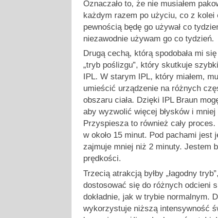
Oznaczało to, że nie musiałem pako
każdym razem po użyciu, co z kolei 
pewnością będę go używał co tydzień.
niezawodnie używam go co tydzień.
Drugą cechą, którą spodobała mi się 
„tryb poślizgu”, który skutkuje szy
IPL. W starym IPL, który miałem, mu
umieścić urządzenie na różnych czę
obszaru ciała. Dzięki IPL Braun mog
aby wyzwolić więcej błysków i mnie
Przyspiesza to również cały proces
w około 15 minut. Pod pachami jest j
zajmuje mniej niż 2 minuty. Jestem 
prędkości.
Trzecią atrakcją byłby „łagodny tryb”
dostosować się do różnych odcieni s
dokładnie, jak w trybie normalnym. D
wykorzystuje niższą intensywność świ