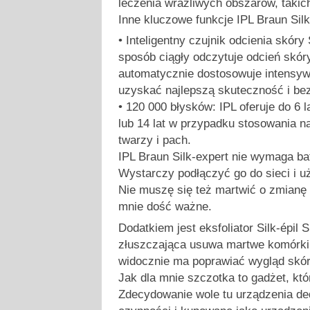
leczenia wrażliwych obszarów, takic
Inne kluczowe funkcje IPL Braun Silk
• Inteligentny czujnik odcienia skór
sposób ciągły odczytuje odcień skór
automatycznie dostosowuje intensyw
uzyskać najlepszą skuteczność i be
• 120 000 błysków: IPL oferuje do 6 l
lub 14 lat w przypadku stosowania na
twarzy i pach.
IPL Braun Silk-expert nie wymaga bat
Wystarczy podłączyć go do sieci i u
Nie muszę się też martwić o zmianę 
mnie dość ważne.
Dodatkiem jest eksfoliator Silk-épil
złuszczająca usuwa martwe komórki
widocznie ma poprawiać wygląd skór
Jak dla mnie szczotka to gadżet, któ
Zdecydowanie wole tu urządzenia d