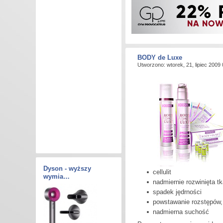
BODY de Luxe
Utworzono: wtorek, 21, lipiec 2009
Dyson - wyższy
cellulit
wymia…
nadmiernie rozwinięta t
spadek jędrności
powstawanie rozstępów,
nadmierna suchość