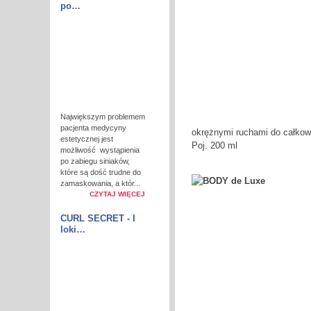
po…
Największym problemem
pacjenta medycyny
okrężnymi ruchami do całkowi
estetycznej jest
Poj. 200 ml
możliwość wystąpienia
po zabiegu siniaków,
które są dość trudne do
zamaskowania, a któr...
CZYTAJ WIĘCEJ
CURL SECRET - I
loki…