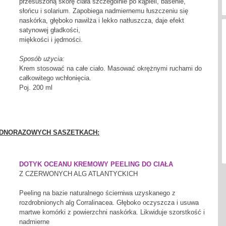
przesuszoną skórę ciała szczególnie po kąpieli, basenie,
słońcu i solarium. Zapobiega nadmiernemu łuszczeniu się
naskórka, głęboko nawilża i lekko natłuszcza, daje efekt
satynowej gładkości,
miękkości i jędrności.
Sposób użycia:
Krem stosować na całe ciało. Masować okrężnymi ruchami do
całkowitego wchłonięcia.
Poj. 200 ml
JEDNORAZOWYCH SASZETKACH:
DOTYK OCEANU KREMOWY PEELING DO CIAŁA
Z CZERWONYCH ALG ATLANTYCKICH
Peeling na bazie naturalnego ścierniwa uzyskanego z
rozdrobnionych alg Corralinacea. Głęboko oczyszcza i usuwa
martwe komórki z powierzchni naskórka. Likwiduje szorstkość i
nadmierne