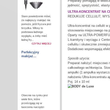
Preparaty pomagają w widocz
jędrność, sprężystość, elas
ULTRA-KONCENTRAT NA C
REDUKUJE CELLULIT, WY
Stare powiedzenie mówi,
że najlepszy makijaż nie
pomoże, jeśli fryzura jest
Ultra-koncentrat na cellulit
brzydka. Włosy to
stosowania miejscowego na par
podstawa ładnego
Oparty na ULTRA-POWERFUL 
wyglądu, a żeby mieć
L-karnityny i wyciągu z Cente
ładną fry...
CZYTAJ WIĘCEJ
cellulitu i skutecznie zmniej
Dodatkowo wspomagają efekt
Perfekcyjny
makijaż…
Sposób użycia:
Preparat nałożyć miejscowo n
całkowitego wchłonięcia. St
ampułki (1 ampułka wystarcz
nałożeniu Ultra-koncentratu a
Poj. 14 x 10 ml
Obecnie na rynku jest
wiele firm, które
prześcigają się w
tworzeniu narzędzi