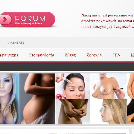
Naszą misją jest poszerzanie wi
dziedzin pokrewnych, na temat 
im tak korzyści jak i zagrożeń
PARTNERZY
estetyczna
Stomatologia
Wizaż
Zdrowie
SPA
M