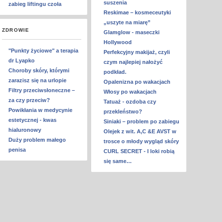
suszenia
zabieg liftingu czoła
Reskimae – kosmeceutyki
„uszyte na miarę”
ZDROWIE
Glamglow - maseczki
Hollywood
"Punkty życiowe" a terapia
Perfekcyjny makijaż, czyli
dr Lyapko
czym najlepiej nałożyć
Choroby skóry, którymi
podkład.
zarazisz się na urlopie
Opalenizna po wakacjach
Filtry przeciwsłoneczne –
Włosy po wakacjach
za czy przeciw?
Tatuaż - ozdoba czy
Powikłania w medycynie
przekleństwo?
estetycznej - kwas
Siniaki – problem po zabiegu
hialuronowy
Olejek z wit. A,C &E AVST w
Duży problem małego
trosce o młody wygląd skóry
penisa
CURL SECRET - I loki robią
się same…