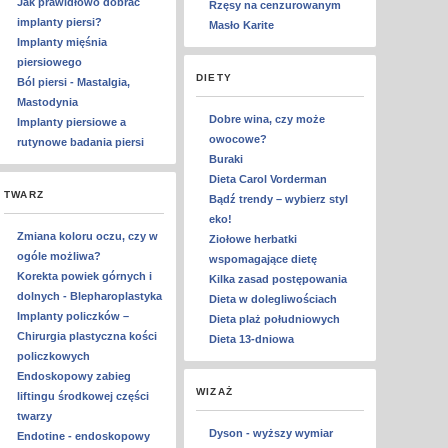
Jak prawidłowo dobrać
Rzęsy na cenzurowanym
implanty piersi?
Masło Karite
Implanty mięśnia
piersiowego
DIETY
Ból piersi - Mastalgia,
Mastodynia
Dobre wina, czy może
Implanty piersiowe a
owocowe?
rutynowe badania piersi
Buraki
Dieta Carol Vorderman
TWARZ
Bądź trendy – wybierz styl
eko!
Zmiana koloru oczu, czy w
Ziołowe herbatki
ogóle możliwa?
wspomagające dietę
Korekta powiek górnych i
Kilka zasad postępowania
dolnych - Blepharoplastyka
Dieta w dolegliwościach
Implanty policzków –
Dieta plaż południowych
Chirurgia plastyczna kości
Dieta 13-dniowa
policzkowych
Endoskopowy zabieg
WIZAŻ
liftingu środkowej części
twarzy
Dyson - wyższy wymiar
Endotine - endoskopowy