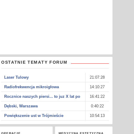
OSTATNIE TEMATY FORUM
Laser Tulowy
21:07:28
Radiofrekwencja mikroigłowa
14:10:27
Rocznice naszych piersi... to juz X lat po
16:41:22
Dębski, Warszawa
0:40:22
Powiększenie ust w Trójmieście
10:54:13
OPERACJE
MEDYCYNA ESTETYCZNA