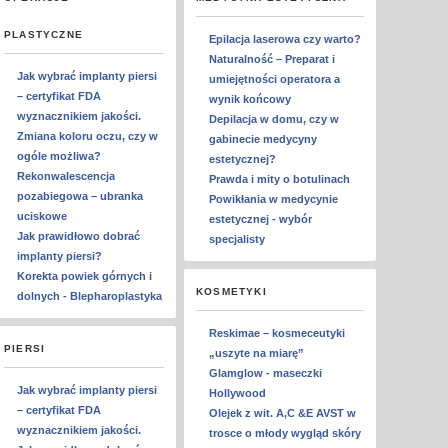
PLASTYCZNE
Epilacja laserowa czy warto?
Naturalność – Preparat i
Jak wybrać implanty piersi
umiejętności operatora a
– certyfikat FDA
wynik końcowy
wyznacznikiem jakości.
Depilacja w domu, czy w
Zmiana koloru oczu, czy w
gabinecie medycyny
ogóle możliwa?
estetycznej?
Rekonwalescencja
Prawda i mity o botulinach
pozabiegowa – ubranka
Powikłania w medycynie
uciskowe
estetycznej - wybór
Jak prawidłowo dobrać
specjalisty
implanty piersi?
Korekta powiek górnych i
KOSMETYKI
dolnych - Blepharoplastyka
Reskimae – kosmeceutyki
PIERSI
„uszyte na miarę”
Glamglow - maseczki
Jak wybrać implanty piersi
Hollywood
– certyfikat FDA
Olejek z wit. A,C &E AVST w
wyznacznikiem jakości.
trosce o młody wygląd skóry