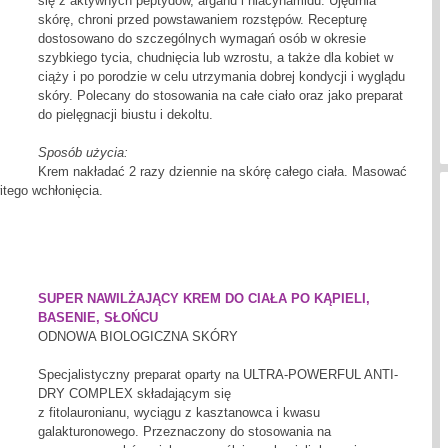
się z aktywnych peptydów, arganu i niacynamidu. Ujędrnia
skórę, chroni przed powstawaniem rozstępów. Recepturę
dostosowano do szczególnych wymagań osób w okresie
szybkiego tycia, chudnięcia lub wzrostu, a także dla kobiet w
ciąży i po porodzie w celu utrzymania dobrej kondycji i wyglądu
skóry. Polecany do stosowania na całe ciało oraz jako preparat
do pielęgnacji biustu i dekoltu.
Sposób użycia:
Krem nakładać 2 razy dziennie na skórę całego ciała. Masować
tego wchłonięcia.
SUPER NAWILŻAJĄCY KREM DO CIAŁA PO KĄPIELI,
BASENIE, SŁOŃCU
ODNOWA BIOLOGICZNA SKÓRY
Specjalistyczny preparat oparty na ULTRA-POWERFUL ANTI-
DRY COMPLEX składającym się
z fitolauronianu, wyciągu z kasztanowca i kwasu
galakturonowego. Przeznaczony do stosowania na