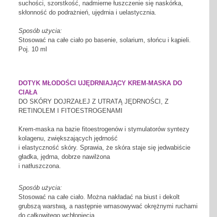
suchości, szorstkość, nadmierne łuszczenie się naskórka,
skłonność do podrażnień, ujędrnia i uelastycznia.
Sposób użycia:
Stosować na całe ciało po basenie, solarium, słońcu i kąpieli.
Poj. 10 ml
DOTYK MŁODOŚCI UJĘDRNIAJĄCY KREM-MASKA DO
CIAŁA
DO SKÓRY DOJRZAŁEJ Z UTRATĄ JĘDRNOŚCI, Z
RETINOLEM I FITOESTROGENAMI
Krem-maska na bazie fitoestrogenów i stymulatorów syntezy
kolagenu, zwiększających jędrność
i elastyczność skóry. Sprawia, że skóra staje się jedwabiście
gładka, jędrna, dobrze nawilżona
i natłuszczona.
Sposób użycia:
Stosować na całe ciało. Można nakładać na biust i dekolt
grubszą warstwą, a następnie wmasowywać okrężnymi ruchami
do całkowitego wchłonięcia.