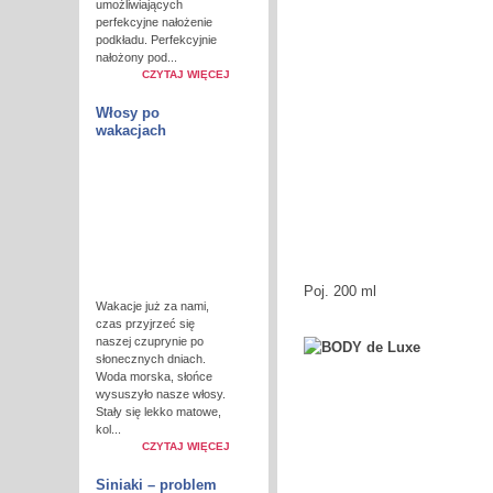
umożliwiających
perfekcyjne nałożenie
podkładu. Perfekcyjnie
nałożony pod...
CZYTAJ WIĘCEJ
Włosy po
wakacjach
Poj. 200 ml
Wakacje już za nami,
czas przyjrzeć się
naszej czuprynie po
słonecznych dniach.
Woda morska, słońce
wysuszyło nasze włosy.
Stały się lekko matowe,
kol...
CZYTAJ WIĘCEJ
Siniaki – problem