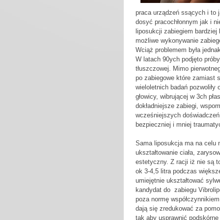
praca urządzeń ssących i to 
dosyć pracochłonnym jak i n
liposukcji zabiegiem bardziej
możliwe wykonywanie zabiegó
Wciąż problemem była jednak 
W latach 90ych podjęto prób
tłuszczowej. Mimo pierwotne
po zabiegowe które zamiast s
wieloletnich badań pozwoliły 
głowicy, wibrującej w 3ch pła
dokładniejsze zabiegi, wspom
wcześniejszych doświadczeń 
bezpieczniej i mniej traumaty
Sama liposukcja ma na celu n
ukształtowanie ciała, zaryso
estetyczny. Z racji iż nie są 
ok 3-4,5 litra podczas więks
umiejętnie ukształtować sylw
kandydat do zabiegu Vibroli
poza normę współczynnikiem 
dają się zredukować za pomo
tak aby usprawnić podskórne 