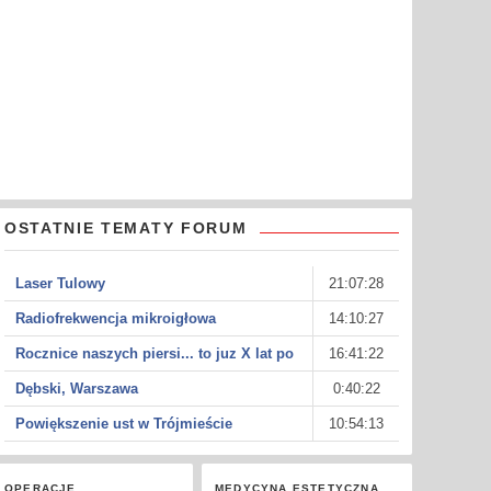
OSTATNIE TEMATY FORUM
Laser Tulowy
21:07:28
Radiofrekwencja mikroigłowa
14:10:27
Rocznice naszych piersi... to juz X lat po
16:41:22
Dębski, Warszawa
0:40:22
Powiększenie ust w Trójmieście
10:54:13
OPERACJE
MEDYCYNA ESTETYCZNA