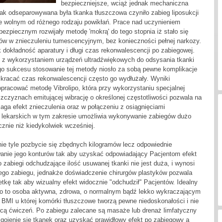
bezpieczniejsze, wciąż jednak mechaniczna
jak odseparowywana była tkanka tłuszczowa czyniło zabieg liposukcji
ie wolnym od różnego rodzaju powikłań. Prace nad uczynieniem
 bezpiecznym rozwijały metodę 'mokrą' do tego stopnia iż stało się
w w znieczuleniu tumescencyjnym, bez konieczności pełnej narkozy.
dokładność aparatury i długi czas rekonwalescencji po zabiegowej.
y z wykorzystaniem urządzeń ultradźwiękowych do odsysania tkanki
go sukcesu stosowanie tej metody niosło za sobą pewne komplikacje
kracać czas rekonwalescencji często go wydłużały. Wyniki
opracować metodę Vibrolipo, która przy wykorzystaniu specjalnej
szczyznach emitującej wibrację o określonej częstotliwości pozwala na
aga efekt znieczulenia oraz w połączeniu z osiągnięciami
lekarskich w tym zakresie umożliwia wykonywanie zabiegów dużo
cznie niż kiedykolwiek wcześniej.
ie tyle pozbycie się zbędnych kilogramów lecz odpowiednie
wanie jego konturów tak aby uzyskać odpowiadający Pacjentom efekt
to zabiegi odchudzające ilość usuwanej tkanki nie jest duża, i wynosi
zego zabiegu, jednakże doświadczenie chirurgów plastyków pozwala
etkę tak aby wizualny efekt widocznie "odchudził" Pacjentów. Idealny
po to osoba aktywna, zdrowa, o normalnym bądź lekko wykraczającym
BMI u której komórki tłuszczowe tworzą pewne niedoskonałości i nie
cą ćwiczeń. Po zabiegu zalecane są masaże lub drenaż limfatyczny
gojenie się tkanek oraz uzyskać prawidłowy efekt po zabiegowy a