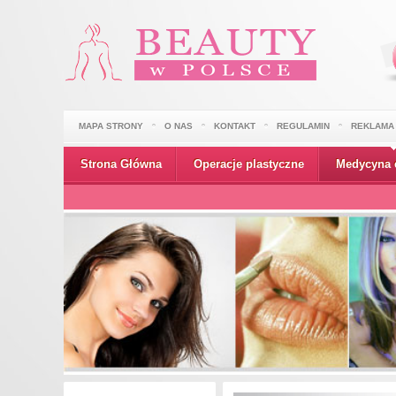
MAPA STRONY
O NAS
KONTAKT
REGULAMIN
REKLAMA
Strona Główna
Operacje plastyczne
Medycyna 