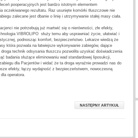
aleceń pooperacyjnych jest bardzo istotnym elementem
ia oczekiwanego rezultatu. Raz usunięte komórki tłuszczowe nie
abiegu zalecane jest dbanie o linię i utrzymywanie stałej masy ciała.
jenci nie potrzebują już martwić się o nierówności, złe efekty,
chnologia VIBROLIPO służy temu aby usprawniać życie, ułatwiać i
lastycznej, podnosząc komfort, bezpieczeństwo. Lekarze wiedzą że
asy która pozwala na łatwiejsze wykonywanie zabiegów, dające
 droga technik odsysania tłuszczu pozwoliła uzyskać doświadczenia
jąć badania służące eliminowaniu wad standardowej liposukcji,
zabiegu dla Pacjentów i widać że ta droga wyraźnie prowadzi nas do
psze efekty, łączy wydajność z bezpieczeństwem, nowoczesną
 dla operatora.
NASTĘPNY ARTYKUŁ