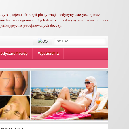
edzy u pacjenta chirurgii plastycznej, medycyny estetycznej oraz
możliwości i ograniczeń tych dziedzin medycyny, oraz uświadamianie
 wynikających z podejmowanych decyzji.
edyczne newsy
Wydarzenia