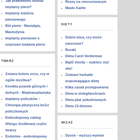
Jak prawidłowo dobrać
Rzęsy na cenzurowanym
implanty piersi?
Masło Karite
Implanty mięśnia
piersiowego
DIETY
Ból piersi - Mastalgia,
Mastodynia
Dobre wina, czy może
Implanty piersiowe a
owocowe?
rutynowe badania piersi
Buraki
Dieta Carol Vorderman
TWARZ
Bądź trendy – wybierz styl
eko!
Zmiana koloru oczu, czy w
Ziołowe herbatki
ogóle możliwa?
wspomagające dietę
Korekta powiek górnych i
Kilka zasad postępowania
dolnych - Blepharoplastyka
Dieta w dolegliwościach
Implanty policzków –
Dieta plaż południowych
Chirurgia plastyczna kości
Dieta 13-dniowa
policzkowych
Endoskopowy zabieg
WIZAŻ
liftingu środkowej części
twarzy
Dyson - wyższy wymiar
Endotine - endoskopowy