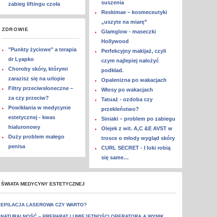
suszenia
zabieg liftingu czoła
Reskimae – kosmeceutyki
„uszyte na miarę”
ZDROWIE
Glamglow - maseczki
Hollywood
"Punkty życiowe" a terapia
Perfekcyjny makijaż, czyli
dr Lyapko
czym najlepiej nałożyć
Choroby skóry, którymi
podkład.
zarazisz się na urlopie
Opalenizna po wakacjach
Filtry przeciwsłoneczne –
Włosy po wakacjach
za czy przeciw?
Tatuaż - ozdoba czy
Powikłania w medycynie
przekleństwo?
estetycznej - kwas
Siniaki – problem po zabiegu
hialuronowy
Olejek z wit. A,C &E AVST w
Duży problem małego
trosce o młody wygląd skóry
penisa
CURL SECRET - I loki robią
się same…
 ŚWIATA MEDYCYNY ESTETYCZNEJ
EPILACJA LASEROWA CZY WARTO?
NATURALNOŚĆ – PREPARAT I UMIEJĘTNOŚCI OPERATORA A WYNIK