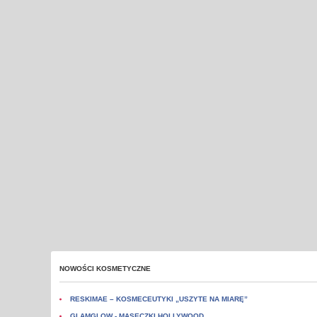
NOWOŚCI KOSMETYCZNE
RESKIMAE – KOSMECEUTYKI „USZYTE NA MIARĘ”
GLAMGLOW - MASECZKI HOLLYWOOD