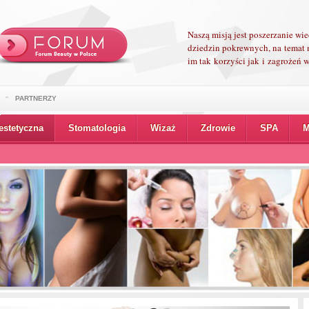
Naszą misją jest poszerzanie wi
dziedzin pokrewnych, na temat 
im tak korzyści jak i zagrożeń
PARTNERZY
estetyczna
Stomatologia
Wizaż
Zdrowie
SPA
M