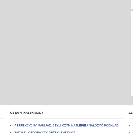
OSTATNI KRZYK MODY
ZE
PERFEKCYJNY MAKIJAŻ, CZYLI CZYM NAJLEPIEJ NAŁOŻYĆ PODKŁAD.
TATUAŻ - OZDOBA CZY PRZEKLEŃSTWO?