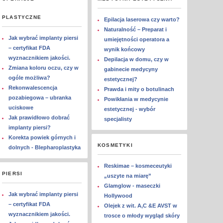
PLASTYCZNE
Epilacja laserowa czy warto?
Naturalność – Preparat i
Jak wybrać implanty piersi
umiejętności operatora a
– certyfikat FDA
wynik końcowy
wyznacznikiem jakości.
Depilacja w domu, czy w
Zmiana koloru oczu, czy w
gabinecie medycyny
ogóle możliwa?
estetycznej?
Rekonwalescencja
Prawda i mity o botulinach
pozabiegowa – ubranka
Powikłania w medycynie
uciskowe
estetycznej - wybór
Jak prawidłowo dobrać
specjalisty
implanty piersi?
Korekta powiek górnych i
KOSMETYKI
dolnych - Blepharoplastyka
Reskimae – kosmeceutyki
PIERSI
„uszyte na miarę”
Glamglow - maseczki
Jak wybrać implanty piersi
Hollywood
– certyfikat FDA
Olejek z wit. A,C &E AVST w
wyznacznikiem jakości.
trosce o młody wygląd skóry