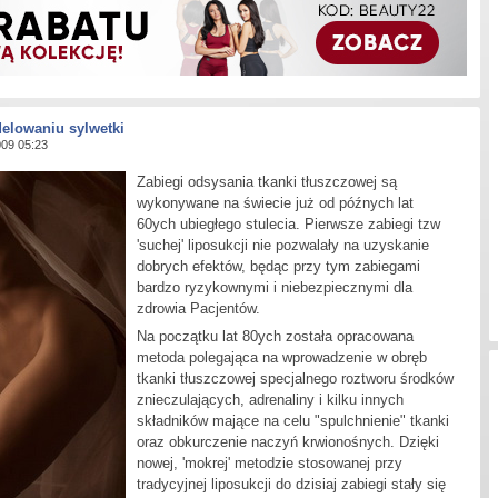
elowaniu sylwetki
009 05:23
Z
abiegi odsysania tkanki tłuszczowej są
wykonywane na świecie już od późnych lat
60ych ubiegłego stulecia. Pierwsze zabiegi tzw
'suchej' liposukcji nie pozwalały na uzyskanie
dobrych efektów, będąc przy tym zabiegami
bardzo ryzykownymi i niebezpiecznymi dla
zdrowia Pacjentów.
Na początku lat 80ych została opracowana
metoda polegająca na wprowadzenie w obręb
tkanki tłuszczowej specjalnego roztworu środków
znieczulających, adrenaliny i kilku innych
składników mające na celu "spulchnienie" tkanki
oraz obkurczenie naczyń krwionośnych. Dzięki
nowej, 'mokrej' metodzie stosowanej przy
tradycyjnej liposukcji do dzisiaj zabiegi stały się