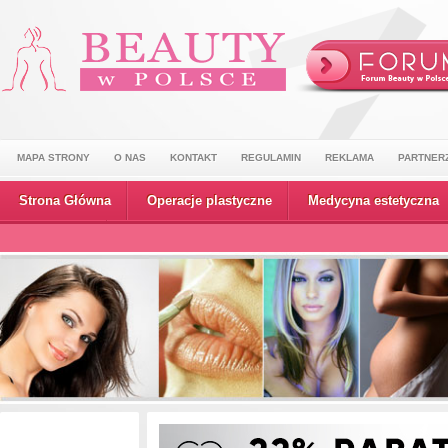
MAPA STRONY
O NAS
KONTAKT
REGULAMIN
REKLAMA
PARTNER
Strona Główna
Operacje plastyczne
Medycyna estetyczna
Wydarzenia