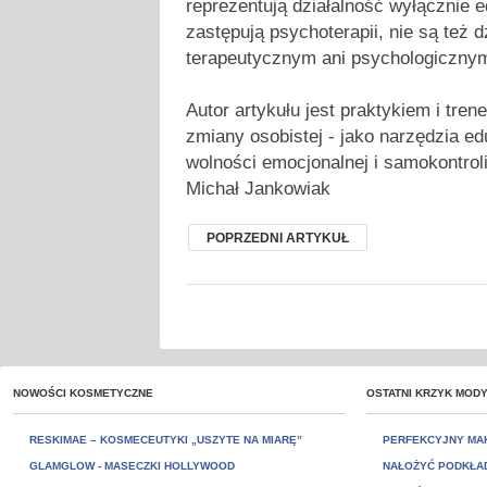
reprezentują działalność wyłącznie e
zastępują psychoterapii, nie są też 
terapeutycznym ani psychologiczny
Autor artykułu jest praktykiem i tren
zmiany osobistej - jako narzędzia e
wolności emocjonalnej i samokontroli
Michał Jankowiak
POPRZEDNI ARTYKUŁ
NOWOŚCI KOSMETYCZNE
OSTATNI KRZYK MOD
RESKIMAE – KOSMECEUTYKI „USZYTE NA MIARĘ”
PERFEKCYJNY MAK
GLAMGLOW - MASECZKI HOLLYWOOD
NAŁOŻYĆ PODKŁA