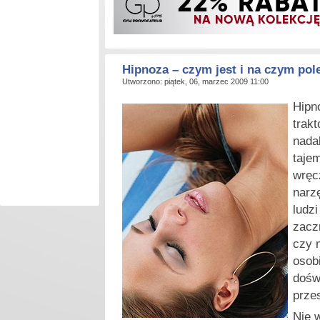
Hipnoza – czym jest i na czym pol
Utworzono: piątek, 06, marzec 2009 11:00
H
ipn
trakt
nadal
taje
wręc
narzę
ludzi
zacz
czy 
osob
dośw
przes
Nie 