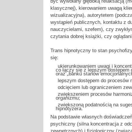
być wywołany głęboką relaksacją (m
klasycznej), kierowaniem uwagą klie
wizualizacyjna), autorytetem (podc
wystąpień publicznych, kontaktu z 
nauczycielami, szefem), czy zwykł
czytania dobrej książki, czy oglądani
Trans hipnotyczny to stan psychofiz
się:
ukierunkowaniem uwagi i koncentr
co łączy się z lepszym dostępem 
oraz „banku stanów emocjonalnych
lepszym dostępem do procesów 
odcięciem lub ograniczeniem zewn
zwiększeniem procesów harmoniza
organizmu;
zwiększoną podatnością na sugest
hipnotyzera.
Na podstawie własnych doświadczeń
psychiczny (silna koncentracja z o
zewnętrznych) i fizjologiczny (związ