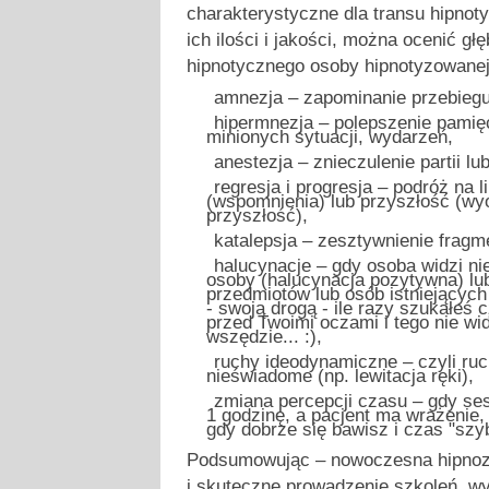
charakterystyczne dla transu hipnot
ich ilości i jakości, można ocenić gł
hipnotycznego osoby hipnotyzowanej
amnezja – zapominanie przebiegu 
hipermnezja – polepszenie pamię
minionych sytuacji, wydarzeń,
anestezja – znieczulenie partii lub
regresja i progresja – podróż na l
(wspomnienia) lub przyszłość (wy
przyszłość),
katalepsja – zesztywnienie fragme
halucynacje – gdy osoba widzi nie
osoby (halucynacja pozytywna) lub
przedmiotów lub osób istniejącyc
- swoją drogą - ile razy szukałeś 
przed Twoimi oczami i tego nie wi
wszędzie... :),
ruchy ideodynamiczne – czyli ru
nieświadome (np. lewitacja ręki),
zmiana percepcji czasu – gdy ses
1 godzinę, a pacjent ma wrażenie,
gdy dobrze się bawisz i czas "szyb
Podsumowując – nowoczesna hipnoza
i skuteczne prowadzenie szkoleń, wy