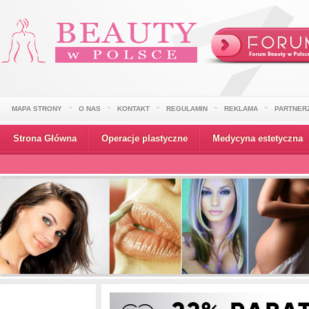
MAPA STRONY
O NAS
KONTAKT
REGULAMIN
REKLAMA
PARTNER
Strona Główna
Operacje plastyczne
Medycyna estetyczna
Wydarzenia