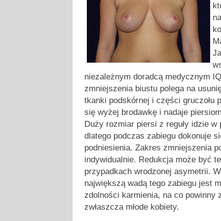
kt
na
ko
Ma
Ja
ws
niezależnym doradcą medycznym I
zmniejszenia biustu polega na usuni
tkanki podskórnej i części gruczołu
się wyżej brodawkę i nadaje piersiom
Duży rozmiar piersi z reguły idzie w
dlatego podczas zabiegu dokonuje si
podniesienia. Zakres zmniejszenia p
indywidualnie. Redukcja może być te
przypadkach wrodzonej asymetrii. W
największą wadą tego zabiegu jest m
zdolności karmienia, na co powinny
zwłaszcza młode kobiety.