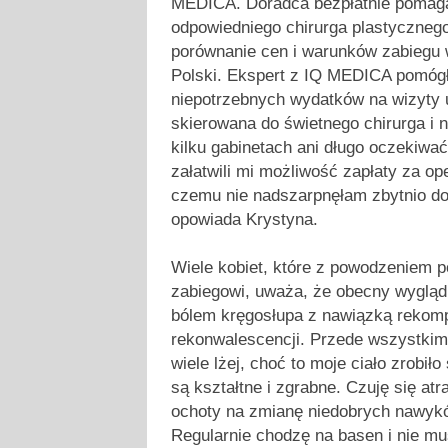
MEDICA. Doradca bezpłatnie pomaga
odpowiedniego chirurga plastycznego 
porównanie cen i warunków zabiegu 
Polski. Ekspert z IQ MEDICA pomógł
niepotrzebnych wydatków na wizyty u
skierowana do świetnego chirurga i 
kilku gabinetach ani długo oczekiwa
załatwili mi możliwość zapłaty za ope
czemu nie nadszarpnęłam zbytnio d
opowiada Krystyna.
Wiele kobiet, które z powodzeniem p
zabiegowi, uważa, że obecny wygląd i
bólem kręgosłupa z nawiązką rekomp
rekonwalescencji. Przede wszystkim 
wiele lżej, choć to moje ciało zrobiło 
są kształtne i zgrabne. Czuję się at
ochoty na zmianę niedobrych nawykó
Regularnie chodzę na basen i nie mu