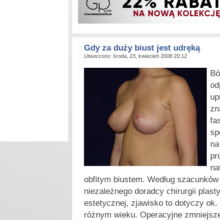
Gdy za duży biust jest udręką
Utworzono: środa, 23, kwiecień 2008 20:12
B
ó
od
up
zn
fa
sp
na
pr
na
obfitym biustem. Według szacunkó
niezależnego doradcy chirurgii plas
estetycznej, zjawisko to dotyczy ok.
różnym wieku. Operacyjne zmniejsze