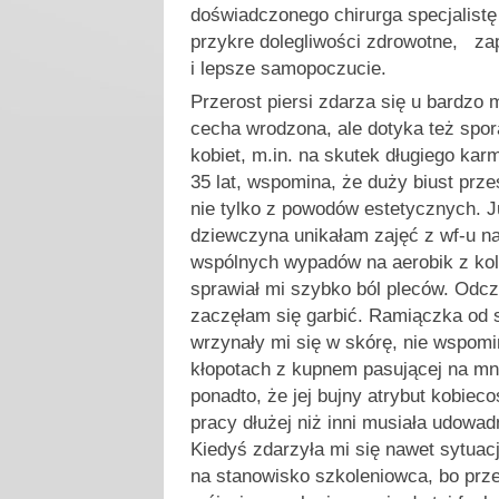
doświadczonego chirurga specjalist
przykre dolegliwości zdrowotne, za
i lepsze samopoczucie.
Przerost piersi zdarza się u bardzo
cecha wrodzona, ale dotyka też sporą
kobiet, m.in. na skutek długiego karm
35 lat, wspomina, że duży biust prze
nie tylko z powodów estetycznych. J
dziewczyna unikałam zajęć z wf-u na
wspólnych wypadów na aerobik z kol
sprawiał mi szybko ból pleców. Odcz
zaczęłam się garbić. Ramiączka od s
wrzynały mi się w skórę, nie wspom
kłopotach z kupnem pasującej na mni
ponadto, że jej bujny atrybut kobieco
pracy dłużej niż inni musiała udowa
Kiedyś zdarzyła mi się nawet sytua
na stanowisko szkoleniowca, bo prze