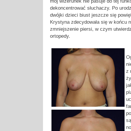
mój wizerunek nie pasuje do tej funkc
dekoncentrować słuchaczy. Po urodz
dwójki dzieci biust jeszcze się powięk
Krystyna zdecydowała się w końcu n
zmniejszenie piersi, w czym utwierdzi
ortopedy.
Og
ni
z 
ży
ja
pl
uc
fa
po
są
n