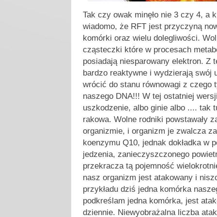
Tak czy owak minęło nie 3 czy 4, a kil
wiadomo, że RFT jest przyczyną now
komórki oraz wielu dolegliwości. Woln
cząsteczki które w procesach metab
posiadają niesparowany elektron. Z 
bardzo reaktywne i wydzierają swój u
wrócić do stanu równowagi z czego 
naszego DNA!!! W tej ostatniej wers
uszkodzenie, albo ginie albo .... tak 
rakowa. Wolne rodniki powstawały 
organizmie, i organizm je zwalcza 
koenzymu Q10, jednak dokładka w 
jedzenia, zanieczyszczonego powiet
przekracza tą pojemność wielokrotni
nasz organizm jest atakowany i nisz
przykładu dziś jedna komórka nasze
podkreślam jedna komórka, jest ata
dziennie. Niewyobrażalna liczba atak