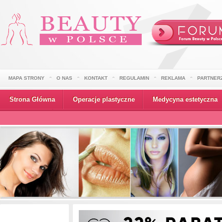
MAPA STRONY
O NAS
KONTAKT
REGULAMIN
REKLAMA
PARTNER
Strona Główna
Operacje plastyczne
Medycyna estetyczna
Wydarzenia