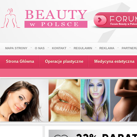
MAPA STRONY
O NAS
KONTAKT
REGULAMIN
REKLAMA
PARTNER
Strona Główna
Operacje plastyczne
Medycyna estetyczna
Wydarzenia