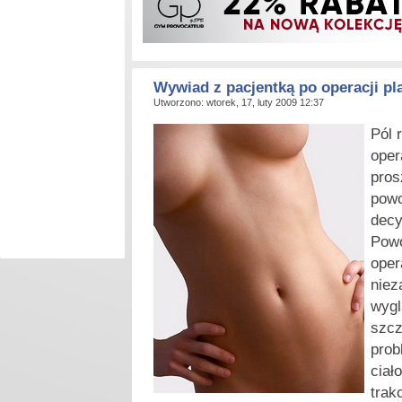
Wywiad z pacjentką po operacji pl
Utworzono: wtorek, 17, luty 2009 12:37
P
ól 
oper
pros
powo
decy
Powo
oper
niez
wygl
szcz
prob
ciał
trak