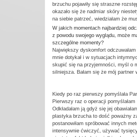
brzuchu pojawiły się straszne rozstę
okazało się że nadmiar skóry nieste
na siebie patrzeć, wiedziałam że mu
W jakich momentach najbardziej odc
z powodu swojego wyglądu, może ma
szczególne momenty?
Największy dyskomfort odczuwałam 
mnie dotykał i w sytuacjach intymny
skupić się na przyjemności, myśl o 
silniejsza. Bałam się że mój partner 
Kiedy po raz pierwszy pomyślała Pan
Pierwszy raz o operacji pomyślałam k
Odkładałam ją gdyż się jej obawiała
plastyka brzucha to dość poważny za
postanowiłam spróbować innych met
intensywnie ćwiczyć, używać tysięc