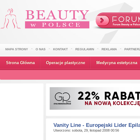
MAPA STRONY
O NAS
KONTAKT
REGULAMIN
REKLAMA
PARTNER
Strona Główna
Operacje plastyczne
Medycyna estetyczna
Wydarzenia
Vanity Line - Europejski Lider Epila
Utworzono: sobota, 29, listopad 2008 00:56