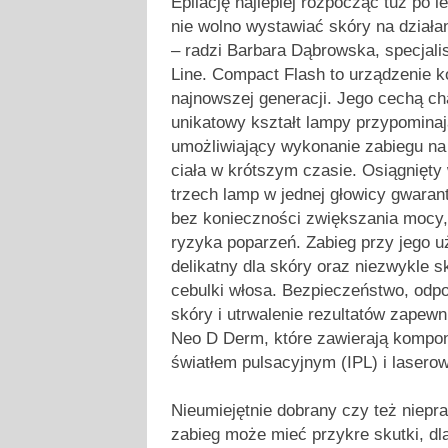
Epilację najlepiej rozpocząć tuż po 
nie wolno wystawiać skóry na działa
– radzi Barbara Dąbrowska, specjali
Line. Compact Flash to urządzenie 
najnowszej generacji. Jego cechą ch
unikatowy kształt lampy przypominają
umożliwiający wykonanie zabiegu n
ciała w krótszym czasie. Osiągnięty
trzech lamp w jednej głowicy gwarant
bez konieczności zwiększania mocy, 
ryzyka poparzeń. Zabieg przy jego u
delikatny dla skóry oraz niezwykle 
cebulki włosa. Bezpieczeństwo, odpo
skóry i utrwalenie rezultatów zapewn
Neo D Derm, które zawierają kompo
światłem pulsacyjnym (IPL) i lasero
Nieumiejętnie dobrany czy też niep
zabieg może mieć przykre skutki, dl