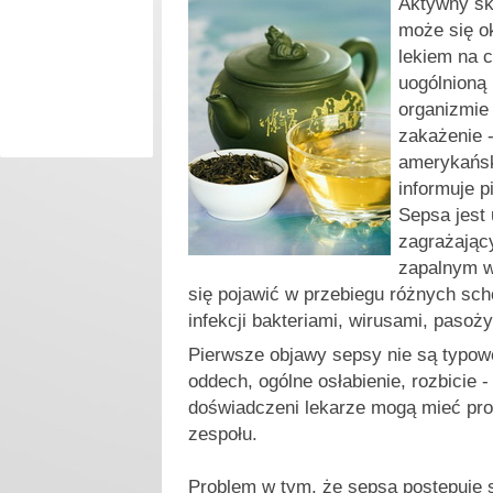
A
ktywny sk
może się o
lekiem na c
uogólnioną
organizmie
zakażenie 
amerykańsk
informuje 
Sepsa jest
zagrażając
zapalnym w
się pojawić w przebiegu różnych sc
infekcji bakteriami, wirusami, pasoż
Pierwsze objawy sepsy nie są typow
oddech, ogólne osłabienie, rozbicie -
doświadczeni lekarze mogą mieć pro
zespołu.
Problem w tym, że sepsa postępuje 