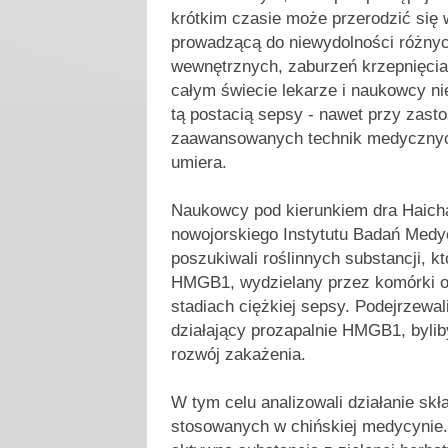
krótkim czasie może przerodzić się 
prowadzącą do niewydolności różny
wewnętrznych, zaburzeń krzepnięcia 
całym świecie lekarze i naukowcy ni
tą postacią sepsy - nawet przy zasto
zaawansowanych technik medycznyc
umiera.
Naukowcy pod kierunkiem dra Haic
nowojorskiego Instytutu Badań Medy
poszukiwali roślinnych substancji, k
HMGB1, wydzielany przez komórki o
stadiach ciężkiej sepsy. Podejrzewal
działający prozapalnie HMGB1, byli
rozwój zakażenia.
W tym celu analizowali działanie skł
stosowanych w chińskiej medycynie.