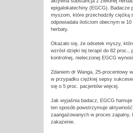
aktywna substancja z zielonej herbat
epigalokatechiny (EGCG). Badacze
myszom, które przechodziły ciężk
odpowiadała ilościom obecnym w 10 f
herbaty.
Okazało się, że odsetek myszy, któ
wzrósł dzięki tej terapii do 82 proc.
kontrolnej, nieleczonej EGCG wynosi
Zdaniem dr Wanga, 25-procentowy wz
w przypadku ciężkiej sepsy sukcesem
się o 5 proc. pacjentów więcej.
Jak wyjaśnia badacz, EGCG hamuje
ten sposób powstrzymuje aktywność
zaangażowanych w proces zapalny, 
zakażenie.