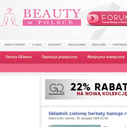
MAPA STRONY
O NAS
KONTAKT
REGULAMIN
REKLAMA
PARTNER
Strona Główna
Operacje plastyczne
Medycyna estetyczna
Wydarzenia
Składnik zielonej herbaty hamuje 
Utworzono: wtorek, 30, listopad 1999 01:00