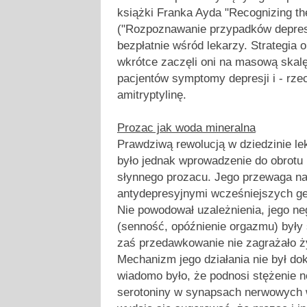
książki Franka Ayda "Recognizing th
("Rozpoznawanie przypadków depresji
bezpłatnie wśród lekarzy. Strategia 
wkrótce zaczęli oni na masową ska
pacjentów symptomy depresji i - rze
amitryptylinę.
Prozac jak woda mineralna
Prawdziwą rewolucją w dziedzinie l
było jednak wprowadzenie do obrotu 
słynnego prozacu. Jego przewaga na
antydepresyjnymi wcześniejszych ge
Nie powodował uzależnienia, jego n
(senność, opóźnienie orgazmu) były
zaś przedawkowanie nie zagrażało ży
Mechanizm jego działania nie był do
wiadomo było, że podnosi stężenie 
serotoniny w synapsach nerwowych