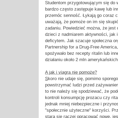
Studentom przygotowującym się do w
bardzo często zastępuje kawę lub i
przemóc senność. Łykają go coraz cz
uważają, że pomoże on im się skup
zadaniu. Powiedzieć można, że jest
dzieci z nadmiarem aktywności, jak i
deficytem. Jak szacuje społeczna or
Partnership for a Drug-Free America
spożywało bez recepty ritalin lub in
działaniu około 2 mln amerykańskich
A jak i viagra nie pomoże?
S
koro nie udaje się, pomimo sporego
powstrzymać ludzi przed zażywaniem
to nie należy się spodziewać, że po
kontroli konsumpcję prozacu czy rita
jednak mniej niebezpieczne i przy
"społecznie użyteczne" korzyści. P
stara się raczej opracować nowe, je