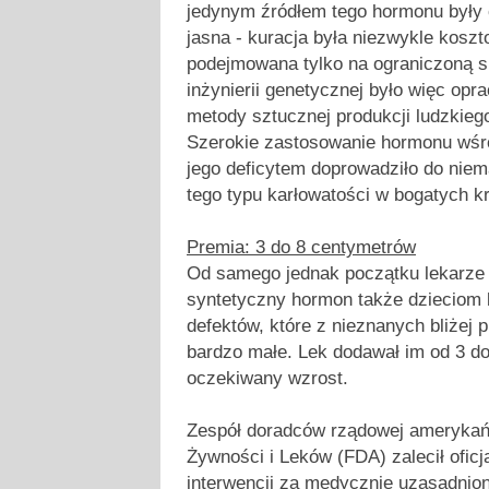
jedynym źródłem tego hormonu były c
jasna - kuracja była niezwykle kosz
podejmowana tylko na ograniczoną 
inżynierii genetycznej było więc op
metody sztucznej produkcji ludzkie
Szerokie zastosowanie hormonu wśró
jego deficytem doprowadziło do niema
tego typu karłowatości w bogatych kr
Premia: 3 do 8 centymetrów
Od samego jednak początku lekarze a
syntetyczny hormon także dzieciom
defektów, które z nieznanych bliżej 
bardzo małe. Lek dodawał im od 3 d
oczekiwany wzrost.
Zespół doradców rządowej amerykańs
Żywności i Leków (FDA) zalecił oficj
interwencji za medycznie uzasadnioną