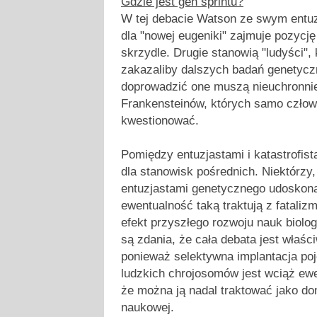
Gdzie jest gen sprintu?
W tej debacie Watson ze swym entu
dla "nowej eugeniki" zajmuje pozycj
skrzydle. Drugie stanowią "ludyści", 
zakazaliby dalszych badań genetycz
doprowadzić one muszą nieuchronnie
Frankensteinów, których samo czło
kwestionować.
Pomiędzy entuzjastami i katastrofist
dla stanowisk pośrednich. Niektórzy,
entuzjastami genetycznego udoskona
ewentualność taką traktują z fatali
efekt przyszłego rozwoju nauk biolog
są zdania, że cała debata jest właś
ponieważ selektywna implantacja p
ludzkich chrojosomów jest wciąż ewe
że można ją nadal traktować jako do
naukowej.