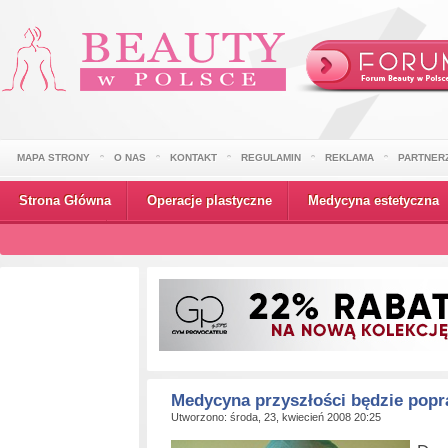
MAPA STRONY
O NAS
KONTAKT
REGULAMIN
REKLAMA
PARTNER
Strona Główna
Operacje plastyczne
Medycyna estetyczna
Wydarzenia
Medycyna przyszłości będzie popra
Utworzono: środa, 23, kwiecień 2008 20:25