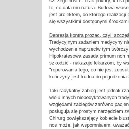
szczególności - brak pokory, która 
to, co dała mu natura. Budowa włas
jest projektem, do którego realizacji
się wszystkimi dostępnymi środkam
Depresja kontra prozac, czyli szczęś
Tradycyjnym zadaniem medycyny nie
wychodzenie naprzeciw tym twórcz
Hipokratesowa zasada primum non no
szkodzić - nakazuje lekarzom, by ws
"reperowania tego, co nie jest zepsu
kończyny jest trudna do pogodzenia
Taki radykalny zabieg jest jednak r
wielu innych niepodyktowanych tra
względami zabiegów zarówno pacjenci
posługują się prostym narzędziem z
Chirurg powiększający kobiecie bius
nos może, jak wspomniałem, uważać,