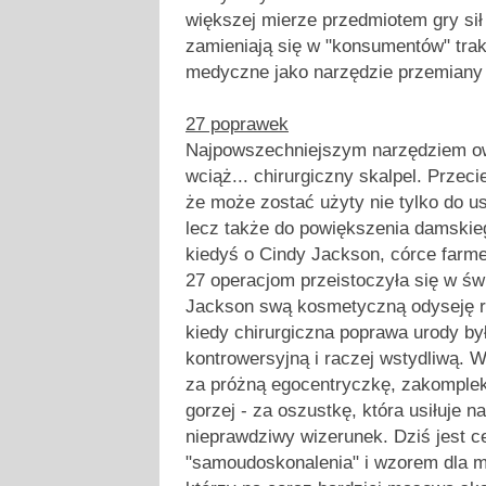
większej mierze przedmiotem gry sił
zamieniają się w "konsumentów" trak
medyczne jako narzędzie przemiany
27 poprawek
Najpowszechniejszym narzędziem ow
wciąż... chirurgiczny skalpel. Przec
że może zostać użyty nie tylko do us
lecz także do powiększenia damskie
kiedyś o Cindy Jackson, córce farmer
27 operacjom przeistoczyła się w św
Jackson swą kosmetyczną odyseję r
kiedy chirurgiczna poprawa urody by
kontrowersyjną i raczej wstydliwą. W
za próżną egocentryczkę, zakomplek
gorzej - za oszustkę, która usiłuje n
nieprawdziwy wizerunek. Dziś jest ce
"samoudoskonalenia" i wzorem dla mł