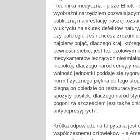
"Technika medyczna - pisze Elliott - 
wyobraźni narzędziem pozwalającym 
publiczną manifestację naszej tożsa
w ukryciu na skutek defektów natury
czy patologii. Jeśli chcesz zrozumi
najpierw pojąć, dlaczego kraj, które
pewności siebie, jest też czołowym
medykamentów leczących nieśmiałoś
niepokój; dlaczego naród ceniący na
wolność jednostki poddaje się ryg
norm fizycznego piękna do tego stopn
biegną po obiedzie do restauracyjnyc
spożyty posiłek; dlaczego naród sły
pogoni za szczęściem jest także ch
antydepresyjnych".
Krótka odpowiedź na te pytania jest 
współczesnemu człowiekowi - a Am