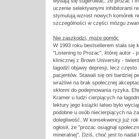
wydają się sugerować, że prozac i i
uczenie selektywnymi inhibitorami re
stymulują wzrost nowych komórek 
szczególności w części mózgu zwa
Nie zaszkodzi, może pomóc
W 1993 roku bestsellerem stała się 
"Listening to Prozac", której autor - p
klinicznej z Brown University - twierd
łagodzi objawy depresji, lecz często
pacjentów. Stawali się oni bardziej p
wrażliwi na brak społecznej akceptacj
skłonni do podejmowania ryzyka. Ef
Kramer u ludzi cierpiących na łagodn
lektury jego książki łatwo było wyci
podobne u osób niecierpiących na ż
dolegliwość. W konsekwencji już rok
ogłosił, że "prozac osiągnął społecz
mineralnej". Dziś, choć jest to nadal