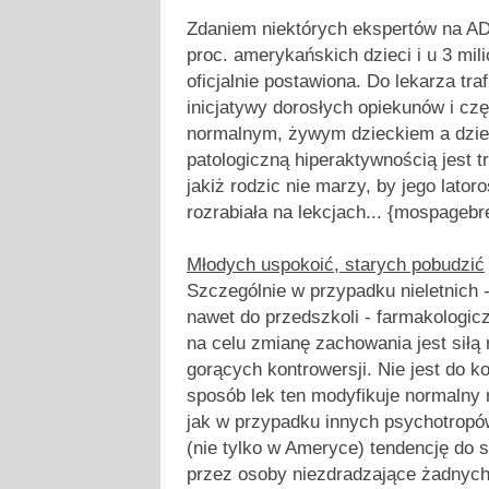
Zdaniem niektórych ekspertów na AD
proc. amerykańskich dzieci i u 3 mil
oficjalnie postawiona. Do lekarza tra
inicjatywy dorosłych opiekunów i cz
normalnym, żywym dzieckiem a dzie
patologiczną hiperaktywnością jest t
jakiż rodzic nie marzy, by jego latoroś
rozrabiała na lekcjach... {mospagebr
Młodych uspokoić, starych pobudzić
Szczególnie w przypadku nieletnich - a
nawet do przedszkoli - farmakologic
na celu zmianę zachowania jest siłą
gorących kontrowersji. Nie jest do k
sposób lek ten modyfikuje normalny
jak w przypadku innych psychotropów
(nie tylko w Ameryce) tendencję do 
przez osoby niezdradzające żadny