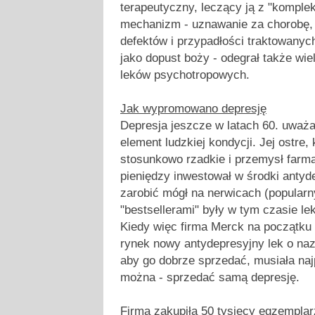
terapeutyczny, leczący ją z "komple
mechanizm - uznawanie za chorobę, 
defektów i przypadłości traktowanyc
jako dopust boży - odegrał także wie
leków psychotropowych.
Jak wypromowano depresję
Depresja jeszcze w latach 60. uważa
element ludzkiej kondycji. Jej ostre,
stosunkowo rzadkie i przemysł farma
pieniędzy inwestował w środki antyd
zarobić mógł na nerwicach (popula
"bestsellerami" były w tym czasie lek
Kiedy więc firma Merck na początku 
rynek nowy antydepresyjny lek o nazw
aby go dobrze sprzedać, musiała naj
można - sprzedać samą depresję.
Firma zakupiła 50 tysięcy egzempla