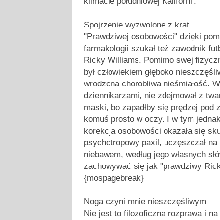
klimacie południowej Kalifornii.
Spojrzenie wyzwolone z krat
"Prawdziwej osobowości" dzięki po
farmakologii szukał też zawodnik fu
Ricky Williams. Pomimo swej fizyczn
był człowiekiem głęboko nieszczęśl
wrodzona chorobliwa nieśmiałość. Wi
dziennikarzami, nie zdejmował z twa
maski, bo zapadłby się prędzej pod z
komuś prosto w oczy. I w tym jedn
korekcja osobowości okazała się sku
psychotropowy paxil, uczęszczał na s
niebawem, według jego własnych słó
zachowywać się jak "prawdziwy Rick
{mospagebreak}
Noga czyni mnie nieszczęśliwym
Nie jest to filozoficzna rozprawa i 