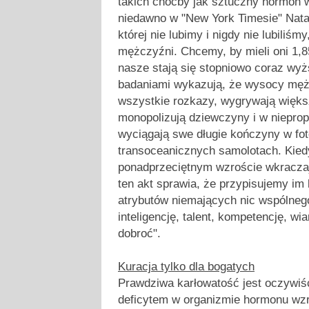
takich choćby jak sztuczny hormon w
niedawno w "New York Timesie" Natal
której nie lubimy i nigdy nie lubiliśmy
mężczyźni. Chcemy, by mieli oni 1,8
nasze stają się stopniowo coraz wyż
badaniami wykazują, że wysocy męż
wszystkie rozkazy, wygrywają większ
monopolizują dziewczyny i w niepropo
wyciągają swe długie kończyny w fot
transoceanicznych samolotach. Kie
ponadprzeciętnym wzroście wkraczaj
ten akt sprawia, że przypisujemy im
atrybutów niemających nic wspólne
inteligencję, talent, kompetencję, w
dobroć".
Kuracja tylko dla bogatych
Prawdziwa karłowatość jest oczywiśc
deficytem w organizmie hormonu wzr