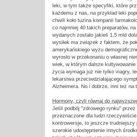
leki, w tym także specyfiki, które p
każdemu z nas, na przykład leki pop
chwili koło tuzina kompanii farmako
co najmniej 40 takich preparatów, na
wydanych zostało jakieś 1,5 mld dol
wysiłek ma związek z faktem, że po
amerykańskiego wyżu demograficzne
wyrosło w przekonaniu o własnej nie
wiek, w którym dalsze kultywowanie
życia wymaga już nie tylko viagry, l
lekarstwa przeciwdziałającego sym
Alzheimera. No i dobrze, inni też na
Hormony, czyli równaj do najwyższe
Jeśli podbój "zdrowego rynku" przez
przeznaczone dla ludzi rzeczywiście
kontrowersje, to jeszcze trudniejsz
szerokie udostępnienie innych środ