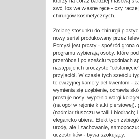
którzy na coraz bardziej masową ska
swój los we własne ręce - czy racze
chirurgów kosmetycznych.
Zmianę stosunku do chirurgii plasty
nowy serial produkowany przez telew
Pomysł jest prosty - spośród grona 
programu wybierają osoby, które pod
przeróbce i po sześciu tygodniach 
następuje ich uroczyste "odsłonięcie
przyjaciół. W czasie tych sześciu t
telewizyjnej kamery delikwentom - za
wymienia się uzębienie, odnawia skó
prostuje nosy, wypełnia wargi kolage
(na ogół w rejonie klatki piersiowej),
(nadmiar tłuszczu w talii i biodrach) i
elegancko ubiera. Efekt tych zabiegó
urodę, ale i zachowanie, samopoczu
uczestników - bywa szokujący.