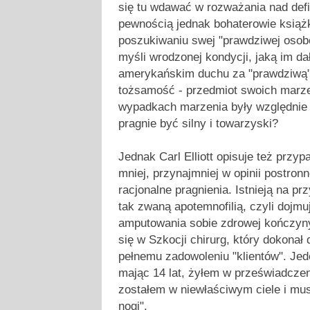
się tu wdawać w rozważania nad defi
pewnością jednak bohaterowie książki
poszukiwaniu swej "prawdziwej osobo
myśli wrodzonej kondycji, jaką im d
amerykańskim duchu za "prawdziwą" 
tożsamość - przedmiot swoich marze
wypadkach marzenia były względnie
pragnie być silny i towarzyski?
Jednak Carl Elliott opisuje też przyp
mniej, przynajmniej w opinii postron
racjonalne pragnienia. Istnieją na pr
tak zwaną apotemnofilią, czyli dojmu
amputowania sobie zdrowej kończyny
się w Szkocji chirurg, który dokonał 
pełnemu zadowoleniu "klientów". Jed
mając 14 lat, żyłem w przeświadcze
zostałem w niewłaściwym ciele i mus
nogi".