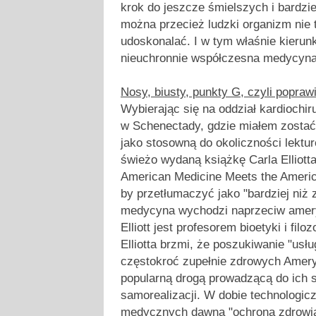
krok do jeszcze śmielszych i bardzi
można przecież ludzki organizm nie t
udoskonalać. I w tym właśnie kierun
nieuchronnie współczesna medycyna
Nosy, biusty, punkty G, czyli popraw
Wybierając się na oddział kardiochiru
w Schenectady, gdzie miałem zostać
jako stosowną do okoliczności lektu
świeżo wydaną książkę Carla Elliotta
American Medicine Meets the Ameri
by przetłumaczyć jako "bardziej ni
medycyna wychodzi naprzeciw amer
Elliott jest profesorem bioetyki i fil
Elliotta brzmi, że poszukiwanie "us
częstokroć zupełnie zdrowych Amery
popularną drogą prowadzącą do ich 
samorealizacji. W dobie technologic
medycznych dawna "ochrona zdrowia"