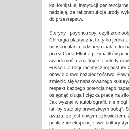
kalifornijskiej instytucji penitencjarn
nadzieją, że rekonstrukcja urody wyl
do przestępstw.
Sterydy i psychotropy, czyli zrób so
Chirurgia plastyczna to tylko jedna
udoskonalania ludzkiego ciała i duc
przez Carla Elliotta przypadków pop
świadomości znajduje się młody now
Fussell. Z racji rachitycznej postury
obawie o swe bezpieczeństwo. Pewne
zmienić się w napakowanego kultur
respekt każdego potencjalnego napas
osiągnąć długą i ciężką pracą na siło
Jak wyznał w autobiografii, nie mógł
lat, by stać się prawdziwym sobą". S
uważa, że jest nowym człowiekiem. Ż
publicznie eksponuje swe kulturysty