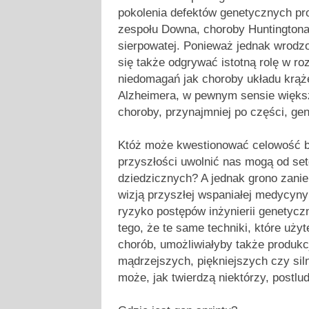
pokolenia defektów genetycznych pr
zespołu Downa, choroby Huntingtona,
sierpowatej. Ponieważ jednak wrodz
się także odgrywać istotną rolę w r
niedomagań jak choroby układu krąż
Alzheimera, w pewnym sensie więks
choroby, przynajmniej po części, ge
Któż może kwestionować celowość b
przyszłości uwolnić nas mogą od se
dziedzicznych? A jednak grono zanie
wizją przyszłej wspaniałej medycyny
ryzyko postępów inżynierii genetycz
tego, że te same techniki, które uży
chorób, umożliwiałyby także produkc
mądrzejszych, piękniejszych czy siln
może, jak twierdzą niektórzy, postlu