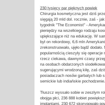
230 tysięcy par pięknych powiek
Chirurgia kosmetyczna jest dziś prz
sięgają 20 mld dol. rocznie, zaś - ja
tygodnik "The Economist" - Ameryka
pieniędzy na wszelkiego rodzaju kosm
upiększające niż na edukację. W sa
był on rekordowy, 6,6 mln Amerykan
zrekonstruowało, ujęło bądź dodało.
popularnością cieszyły się operacje 
rzecz ciekawa, dawnymi czasy prze
na osobach obdarzonych siodełkowa
sugerującymi wrodzoną kiłę, zaś dziś
posiadaczach nosów garbatych lub s
semickie lub indiańskie pochodzenie
Tłuszcz wyssało sobie w zeszłym r
obojga płci, 236 888 kobiet powiększy
implantami, 230 672 skorygowało pow