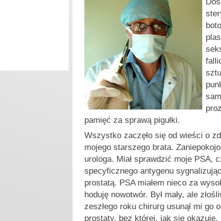
D
os
ste
boto
pla
seks
fall
szt
pun
sam
pro
pamięć za sprawą pigułki.
Wszystko zaczęło się od wieści o z
mojego starszego brata. Zaniepokojo
urologa. Miał sprawdzić moje PSA, c
specyficznego antygenu sygnalizują
prostatą. PSA miałem nieco za wysoki
hoduję nowotwór. Był mały, ale złośli
zeszłego roku chirurg usunął mi go o
prostaty, bez której, jak się okazuje