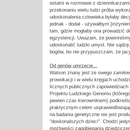
ostatni w rozmowie z dziennikarzami
przekonaniu wielu ludzi próba wykor
udoskonalenia człowieka byłaby dec
jednak - dodał - używałbym [inżynier
tam, gdzie mogłaby ona prowadzić d
egzystencji. Uważam, że powinniśmy
udoskonalić ludzki umysł. Nie sądzę
bogów, bo nie przypuszczam, że jacy
Od genów umrzecie...
Watson znany jest ze swego zamiłowa
prowokacji i w wielu kręgach uchodz
licznych publicznych zapowiedziach o
Projektu Ludzkiego Genomu (którego
pewien czas kierownikiem) podkreśla
praktycznym celem usprawiedliwiają
na badania genetyczne nie jest prod
"doskonalszych dzieci". Chodzi jedy
możliwości zapobiegania dziedziczen