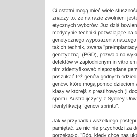
Ci ostatni mogą mieć wiele słusznośc
znaczy to, że na razie zwolnieni jes
etycznych wyborów. Już dziś bowie
medycynie techniki pozwalające na
genetycznego wyposażenia naszego
takich technik, zwana "preimplantac
genetyczną" (PGD), pozwala na wyk
defektów w zapłodnionym in vitro e
nim zidentyfikować niepożądane geny
poszukać też genów godnych odzied
genów, które mogą pomóc dzieciom w
klasy w którejś z prestiżowych (i d
sportu. Australijczycy z Sydney Univ
identyfikacją "genów sprintu".
Jak w przypadku wszelkiego postęp
pamiętać, że nic nie przychodzi za 
porzekadło, "Bóg, kiedy chce nas uk