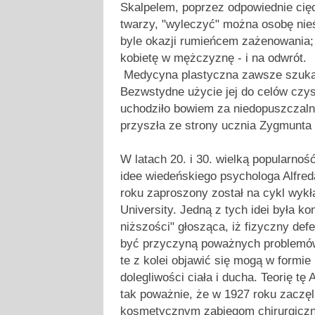
Skalpelem, poprzez odpowiednie cię
twarzy, "wyleczyć" można osobę nieś
byle okazji rumieńcem zażenowania;
kobietę w mężczyznę - i na odwrót.
Medycyna plastyczna zawsze szukała
Bezwstydne użycie jej do celów cz
uchodziło bowiem za niedopuszczal
przyszła ze strony ucznia Zygmunta
W latach 20. i 30. wielką popularno
idee wiedeńskiego psychologa Alfred
roku zaproszony został na cykl wyk
University. Jedną z tych idei była k
niższości" głosząca, iż fizyczny de
być przyczyną poważnych problemów
te z kolei objawić się mogą w formie
dolegliwości ciała i ducha. Teorię tę
tak poważnie, że w 1927 roku zaczę
kosmetycznym zabiegom chirurgiczn