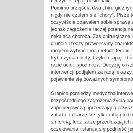
Leczyć ? Lepiej doskonalić
Pomimo przejścia dwu chirurgicznyc
nigdy nie czułem się "chory". Piszę 
oczywiście zdawałem sobie sprawę z
jednak zagrożenia raczej potencjalne,
nękająca choroba. Zaś chirurgiczne 
gruncie rzeczy prewencyjny charakt
mogłem wybrać inną metodę terapii: 
trybu życia i diety, fizykoterapię, kt
razie uciec spod noża. Decyzję o rad
interwencji podjąłem za radą lekarzy
pojawienie się poważnych symptomó
Granica pomiędzy medyczną interwen
bezpośredniego zagrożenia życia pac
zapobiegawczą uprzedzającą przyszł
zatarta. Lekarze nie tylko ratują lu
śmiercią, lecz także przedłużają ich
oczekiwania i starają się podnieść je