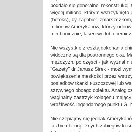
poddało się generalnej rekonstrukcji 
więcej miliona, którym wstrzyknięto 
(botoks), by zapobiec zmarszczkom,
milionów Amerykanów, którzy odnowil
mechanicznie, laserowo lub chemiczn
Nie wszystkie zresztą dokonania ch
widoczne są dla postronnego oka. M
mężczyzn, po części - jak wyznał n
"Gazety" dr Janusz Sirek - możliwym 
powiększenie męskości przez wstrzy
pośladków tkanki tłuszczowej lub ws
sztywnego obcego obiektu. Analogiczn
waginalny zastrzyk kolagenu mający
wrażliwość legendarnego punktu G. Ni
Nie czepiajmy się jednak Amerykanó
liczbie chirurgicznych zabiegów ko