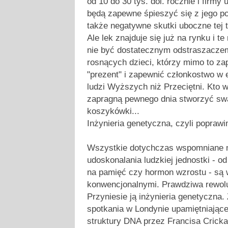
od 10 do 30 tys. dol. rocznie i firmy
będą zapewne śpieszyć się z jego p
także negatywne skutki uboczne tej t
Ale lek znajduje się już na rynku i 
nie być dostatecznym odstraszaczem
rosnących dzieci, którzy mimo to za
"prezent" i zapewnić członkostwo w
ludzi Wyższych niż Przeciętni. Kto 
zapragną pewnego dnia stworzyć sw
koszykówki...
Inżynieria genetyczna, czyli popraw
Wszystkie dotychczas wspomniane
udoskonalania ludzkiej jednostki - o
na pamięć czy hormon wzrostu - są 
konwencjonalnymi. Prawdziwa rewolu
Przyniesie ją inżynieria genetyczna.
spotkania w Londynie upamiętniające
struktury DNA przez Francisa Crick