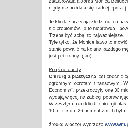
zaatakowała aktorka Monica Bellucci
nigdy nie poddała się żadnej operacji
Te kliniki sprzedają złudzenia na n
się problemów, a to nieprawda - powi
Trzeba być sobą, to najważniejsze.
Tyle tylko, że Monice łatwo to mówić.
stanie powalić na kolana każdego mę
jest potrzebny. (jan)
Potężne obroty
Chirurgia plastyczna
jest obecnie 
ogromnymi obrotami finansowymi. W
Economist", przekroczyły one 30 ml
wydają więcej na zabiegi poprawiają
W zeszłym roku kliniki chirurgii pla
10 mln osób. 26 procent z nich był
źrodło: wieczór wybrzeza
www.wm.p