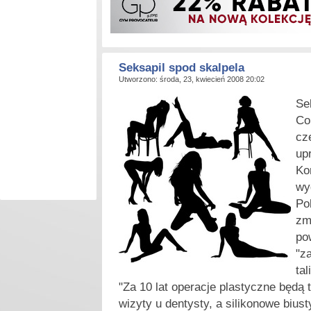
Seksapil spod skalpela
Utworzono: środa, 23, kwiecień 2008 20:02
S
e
Co
cz
up
Ko
wy
Po
zm
po
"z
tali
"Za 10 lat operacje plastyczne będą 
wizyty u dentysty, a silikonowe biust