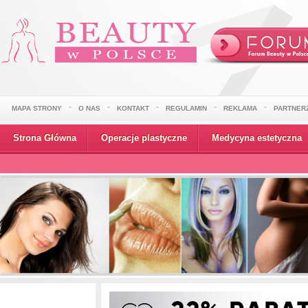
MAPA STRONY
O NAS
KONTAKT
REGULAMIN
REKLAMA
PARTNER
Strona Główna
Operacje plastyczne
Medycyna estetyczna
Wydarzenia