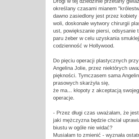
Drogi w tej dziedzinie przetarły gwi
określany czasami mianem "królestwa
dawno zasiedlony jest przez kobiety 
woli, doskonałe wytwory chirurgii pl
ust, powiększanie piersi, odsysanie 
paru żeber w celu uzyskania smuklejsz
codzienność w Hollywood.
Do pięciu operacji plastycznych przy
Angelina Jolie, przez niektórych uw
piękności. Tymczasem sama Angeli
prasowych skarżyła się,
że ma... kłopoty z akceptacją swojeg
operacje.
- Przez długi czas uważałam, że jes
jaki mężczyzna będzie chciał uprawia
biustu w ogóle nie widać?
Musiałam to zmienić - wyznała ostat