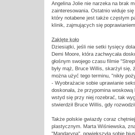
Angelina Jolie nie narzeka na brak 
zainteresowania. Ostatnio widuje się
który notabene jest także częstym 
klinik, zajmujących się poprawianiem
Zaklęte koło
Dziesiątki, jeśli nie setki tysięcy do
Demi Moore, która zachwycała dosk
głośnym swojego czasu filmie "Strepte
były mąż, Bruce Willis, skarżył się, 
można użyć tego terminu, "nikły poży
- Wyobrażacie sobie uprawianie seksu
doskonała, że przypomina woskową l
wstyd się przy niej rozebrać, tak wy
stwierdził Bruce Willis, gdy rozwodz
Także polskie gwiazdy coraz chętnie
plastycznym. Marta Wiśniewska, zna
"Mandaryna", powiększyła sobie bius