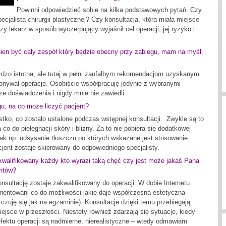
Powinni odpowiedzieć sobie na kilka podstawowych pytań. Czy
pecjalistą chirurgii plastycznej? Czy konsultacja, która miała miejsce
zy lekarz w sposób wyczerpujący wyjaśnił cel operacji, jej ryzyko i
ien być cały zespół który będzie obecny przy zabiegu, mam na myśli
rdzo istotna, ale tutaj w pełni zaufałbym rekomendacjom uzyskanym
konywał operację. Osobiście współpracuję jedynie z wybranymi
że doświadczenia i nigdy mnie nie zawiedli.
u, na co może liczyć pacjent?
tko, co zostało ustalone podczas wstępnej konsultacji. Zwykle są to
co do pielęgnacji skóry i blizny. Za to nie pobiera się dodatkowej
 jak np. odsysanie tłuszczu po których wskazane jest stosowanie
cjent zostaje skierowany do odpowiedniego specjalisty.
walifikowany każdy kto wyrazi taką chęć czy jest może jakaś Pana
entów?
onsultację zostaje zakwalifikowany do operacji. W dobie Internetu
rientowani co do możliwości jakie daje współczesna estetyczna
czuję się jak na egzaminie). Konsultacje dzięki temu przebiegają
iejsce w przeszłości. Niestety również zdarzają się sytuacje, kiedy
fektu operacji są nadmierne, nierealistyczne – wtedy odmawiam