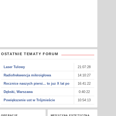
OSTATNIE TEMATY FORUM
Laser Tulowy
21:07:28
Radiofrekwencja mikroigłowa
14:10:27
Rocznice naszych piersi... to juz X lat po
16:41:22
Dębski, Warszawa
0:40:22
Powiększenie ust w Trójmieście
10:54:13
OPERACJE
MEDYCYNA ESTETYCZNA