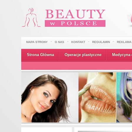
MAPA STRONY
O NAS
KONTAKT
REGULAMIN
REKLAMA
Strona Główna
Operacje plastyczne
Medycyna 