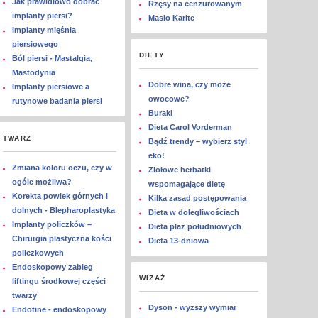
Jak prawidłowo dobrać
Rzęsy na cenzurowanym
implanty piersi?
Masło Karite
Implanty mięśnia
piersiowego
DIETY
Ból piersi - Mastalgia,
Mastodynia
Dobre wina, czy może
Implanty piersiowe a
owocowe?
rutynowe badania piersi
Buraki
Dieta Carol Vorderman
TWARZ
Bądź trendy – wybierz styl
eko!
Zmiana koloru oczu, czy w
Ziołowe herbatki
ogóle możliwa?
wspomagające dietę
Korekta powiek górnych i
Kilka zasad postępowania
dolnych - Blepharoplastyka
Dieta w dolegliwościach
Implanty policzków –
Dieta plaż południowych
Chirurgia plastyczna kości
Dieta 13-dniowa
policzkowych
Endoskopowy zabieg
WIZAŻ
liftingu środkowej części
twarzy
Dyson - wyższy wymiar
Endotine - endoskopowy