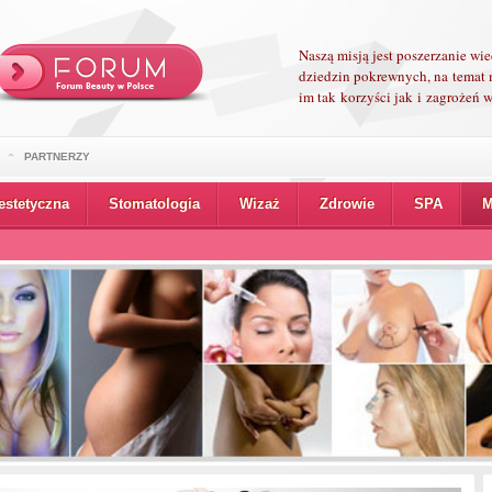
Naszą misją jest poszerzanie wi
dziedzin pokrewnych, na temat 
im tak korzyści jak i zagrożeń
PARTNERZY
estetyczna
Stomatologia
Wizaż
Zdrowie
SPA
M