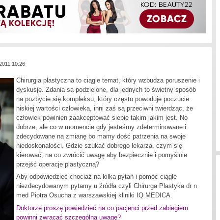
2011 10:26
Chirurgia plastyczna to ciągle temat, który wzbudza poruszenie i
dyskusje. Zdania są podzielone, dla jednych to świetny sposób
na pozbycie się kompleksu, który często powoduje poczucie
niskiej wartości człowieka, inni zaś są przeciwni twierdząc, że
człowiek powinien zaakceptować siebie takim jakim jest. No
dobrze, ale co w momencie gdy jesteśmy zdeterminowane i
zdecydowane na zmianę bo mamy dość patrzenia na swoje
niedoskonałości. Gdzie szukać dobrego lekarza, czym się
kierować, na co zwrócić uwagę aby bezpiecznie i pomyślnie
przejść operacje plastyczną?
Aby odpowiedzieć chociaż na kilka pytań i pomóc ciągle
niezdecydowanym pytamy u źródła czyli Chirurga Plastyka dr n
med Piotra Osucha z warszawskiej kliniki IQ MEDICA.
Doktorze proszę powiedzieć na co pacjenci przed zabiegiem
powinni zwracać szczególną uwagę?