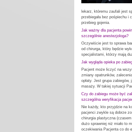
lekarz, któremu zaufali jest s
przebiegała bez pośpiechu i c
przebieg gojenia.
Jak ważny dla pacjenta powin
szczególnie anestezjologa?
Oczywiście jest to sprawa ba
od chirurga, który będzie wy
specjalistami, którzy mają du
Jak wygląda opieka po zabieg
Pacjent może liczyć na wszys
zmiany opatrunków, zalecenia 
opłaty. Jest grupa zabiegów,
masaży. W takiej sytuacji Pa
Czy do zabiegu może być zak
szczególna weryfikacja pacj
Nie każdy, kto przyjdzie na k
pacjenci zwykle są dobrze zo
chirurgia plastyczna (czasem 
dużo sprawniej niż miało to m
oczekiwania Pacjenta co do e