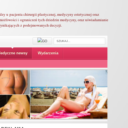
edzy u pacjenta chirurgii plastycznej, medycyny estetycznej oraz
możliwości i ograniczeń tych dziedzin medycyny, oraz uświadamianie
 wynikających z podejmowanych decyzji.
edyczne newsy
Wydarzenia