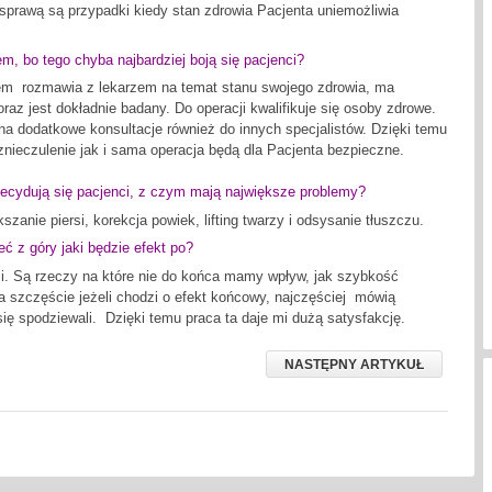
sprawą są przypadki kiedy stan zdrowia Pacjenta uniemożliwia
em, bo tego chyba najbardziej boją się pacjenci?
em rozmawia z lekarzem na temat stanu swojego zdrowia, ma
az jest dokładnie badany. Do operacji kwalifikuje się osoby zdrowe.
na dodatkowe konsultacje również do innych specjalistów. Dzięki temu
ieczulenie jak i sama operacja będą dla Pacjenta bezpieczne.
 decydują się pacjenci, z czym mają największe problemy?
szanie piersi, korekcja powiek, lifting twarzy i odsysanie tłuszczu.
ć z góry jaki będzie efekt po?
. Są rzeczy na które nie do końca mamy wpływ, jak szybkość
a szczęście jeżeli chodzi o efekt końcowy, najczęściej mówią
się spodziewali. Dzięki temu praca ta daje mi dużą satysfakcję.
NASTĘPNY ARTYKUŁ