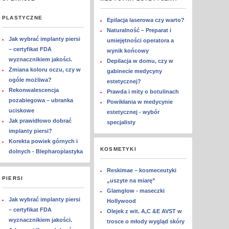
PLASTYCZNE
Epilacja laserowa czy warto?
Naturalność – Preparat i
Jak wybrać implanty piersi
umiejętności operatora a
– certyfikat FDA
wynik końcowy
wyznacznikiem jakości.
Depilacja w domu, czy w
Zmiana koloru oczu, czy w
gabinecie medycyny
ogóle możliwa?
estetycznej?
Rekonwalescencja
Prawda i mity o botulinach
pozabiegowa – ubranka
Powikłania w medycynie
uciskowe
estetycznej - wybór
Jak prawidłowo dobrać
specjalisty
implanty piersi?
Korekta powiek górnych i
KOSMETYKI
dolnych - Blepharoplastyka
Reskimae – kosmeceutyki
PIERSI
„uszyte na miarę”
Glamglow - maseczki
Jak wybrać implanty piersi
Hollywood
– certyfikat FDA
Olejek z wit. A,C &E AVST w
wyznacznikiem jakości.
trosce o młody wygląd skóry