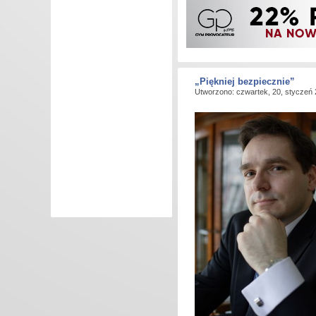
„Piękniej bezpiecznie”
Utworzono: czwartek, 20, styczeń 