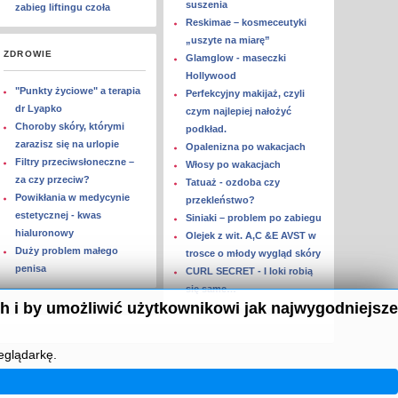
suszenia
zabieg liftingu czoła
Reskimae – kosmeceutyki
„uszyte na miarę”
ZDROWIE
Glamglow - maseczki
Hollywood
"Punkty życiowe" a terapia
Perfekcyjny makijaż, czyli
dr Lyapko
czym najlepiej nałożyć
Choroby skóry, którymi
podkład.
zarazisz się na urlopie
Opalenizna po wakacjach
Filtry przeciwsłoneczne –
Włosy po wakacjach
za czy przeciw?
Tatuaż - ozdoba czy
Powikłania w medycynie
przekleństwo?
estetycznej - kwas
Siniaki – problem po zabiegu
hialuronowy
Olejek z wit. A,C &E AVST w
Duży problem małego
trosce o młody wygląd skóry
penisa
CURL SECRET - I loki robią
się same…
h i by umożliwić użytkownikowi jak najwygodniejsze
eglądarkę.