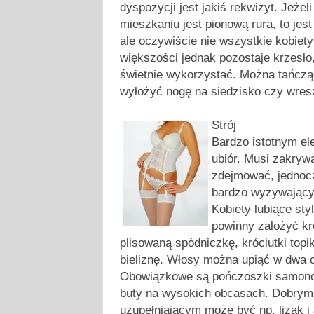
dyspozycji jest jakiś rekwizyt. Jeżel
mieszkaniu jest pionową rura, to je
ale oczywiście nie wszystkie kobiety
większości jednak pozostaje krzesło
świetnie wykorzystać. Można tańczą
wyłożyć nogę na siedzisko czy wresz
Strój
Bardzo istotnym el
ubiór. Musi zakrywa
zdejmować, jednoc
bardzo wyzywający
Kobiety lubiące styl
powinny założyć kr
plisowaną spódniczkę, króciutki top
bieliznę. Włosy można upiąć w dwa o
Obowiązkowe są pończoszki samono
buty na wysokich obcasach. Dobry
uzupełniającym może być np. lizak i