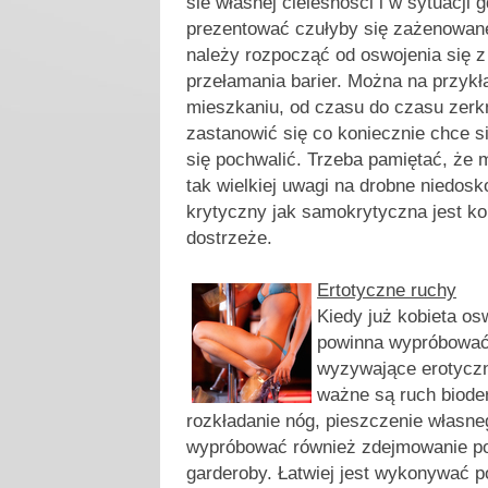
sie własnej cielesności i w sytuacji 
prezentować czułyby się zażenowane
należy rozpocząć od oswojenia się z
przełamania barier. Można na przykł
mieszkaniu, od czasu do czasu zerk
zastanowić się co koniecznie chce 
się pochwalić. Trzeba pamiętać, że
tak wielkiej uwagi na drobne niedosko
krytyczny jak samokrytyczna jest ko
dostrzeże.
Ertotyczne ruchy
Kiedy już kobieta os
powinna wypróbować
wyzywające erotyczn
ważne są ruch biode
rozkładanie nóg, pieszczenie własneg
wypróbować również zdejmowanie p
garderoby. Łatwiej jest wykonywać po