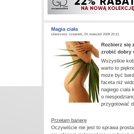
Magia ciała
Utworzono: czwartek, 24, kwiecień 2008 20:21
Rozbierz się z 
zrobić dobry s
W
szystkie kob
warto to pięk
może być bard
faceta niż wid
nagiego ciała
o niespodzian
przygotować dl
Przełam barierę
Oczywiście nie jest to sprawa prosta