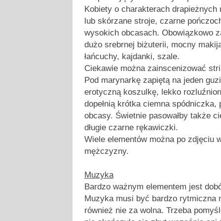
Kobiety o charakterach drapieżnych
lub skórzane stroje, czarne pończoc
wysokich obcasach. Obowiązkowo za
dużo srebrnej biżuterii, mocny makij
łańcuchy, kajdanki, szale.
Ciekawie można zainscenizować stri
Pod marynarkę zapiętą na jeden guz
erotyczną koszulkę, lekko rozluźnio
dopełnią krótka ciemna spódniczka,
obcasy. Świetnie pasowałby także c
długie czarne rękawiczki.
Wiele elementów można po zdjęciu w
mężczyzny.
Muzyka
Bardzo ważnym elementem jest dobó
Muzyka musi być bardzo rytmiczna n
również nie za wolna. Trzeba pomyś