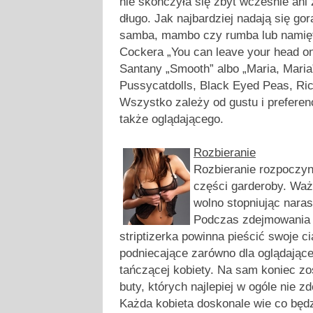
nie skończyła się zbyt wcześnie ani 
długo. Jak najbardziej nadają się gor
samba, mambo czy rumba lub namięt
Cockera „You can leave your head on
Santany „Smooth” albo „Maria, Maria
Pussycatdolls, Black Eyed Peas, Rick
Wszystko zależy od gustu i preferenc
także oglądającego.
Rozbieranie
Rozbieranie rozpoczy
części garderoby. Waż
wolno stopniując naras
Podczas zdejmowania s
striptizerka powinna pieścić swoje cia
podniecające zarówno dla oglądające
tańczącej kobiety. Na sam koniec zo
buty, których najlepiej w ogóle nie 
Każda kobieta doskonale wie co będzi