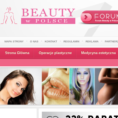
MAPA STRONY
O NAS
KONTAKT
REGULAMIN
REKLAMA
PARTNER
Strona Główna
Operacje plastyczne
Medycyna estetyczna
Wydarzenia