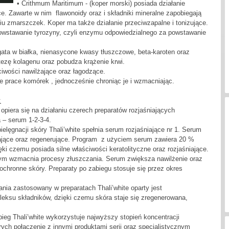
• Crithmum Maritimum - (koper morski) posiada działanie
e. Zawarte w nim flawonoidy oraz i składniki mineralne zapobiegają
iu zmarszczek. Koper ma także działanie przeciwzapalne i tonizujące.
wstawanie tyrozyny, czyli enzymu odpowiedzialnego za powstawanie
ogata w białka, nienasycone kwasy tłuszczowe, beta-karoten oraz
ezę kolagenu oraz pobudza krążenie krwi.
ciwości nawilżające oraz łagodzące.
uje prace komórek , jednocześnie chroniąc je i wzmacniając.
:
opiera się na działaniu czerech preparatów rozjaśniających
a – serum 1-2-3-4.
elęgnacji skóry Thali’white spełnia serum rozjaśniające nr 1. Serum
ające oraz regenerujące. Program z użyciem serum zawiera 20 %
ki czemu posiada silne właściwości keratolityczne oraz rozjaśniające.
ym wzmacnia procesy złuszczania. Serum zwiększa nawilżenie oraz
chronne skóry. Preparaty po zabiegu stosuje się przez okres
ia zastosowany w preparatach Thali’white oparty jest
leksu składników, dzięki czemu skóra staje się zregenerowana,
bieg Thali’white wykorzystuje najwyższy stopień koncentracji
rych połączenie z innymi produktami serii oraz specjalistycznym