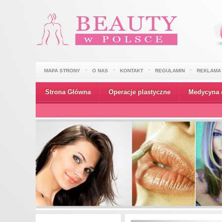
MAPA STRONY
O NAS
KONTAKT
REGULAMIN
REKLAMA
Strona Główna
Operacje plastyczne
Medycyna 