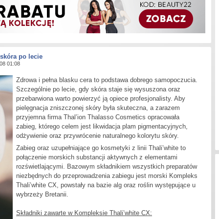
skóra po lecie
008 01:08
Z
drowa i pełna blasku cera to podstawa dobrego samopoczucia.
Szczególnie po lecie, gdy skóra staje się wysuszona oraz
przebarwiona warto powierzyć ją opiece profesjonalisty. Aby
pielęgnacja zniszczonej skóry była skuteczna, a zarazem
przyjemna firma Thal’ion Thalasso Cosmetics opracowała
zabieg, którego celem jest likwidacja plam pigmentacyjnych,
odżywienie oraz przywrócenie naturalnego kolorytu skóry.
Zabieg oraz uzupełniające go kosmetyki z linii Thali’white to
połączenie morskich substancji aktywnych z elementami
rozświetlającymi. Bazowym składnikiem wszystkich preparatów
niezbędnych do przeprowadzenia zabiegu jest morski Kompleks
Thali’white CX, powstały na bazie alg oraz roślin występujące u
wybrzeży Bretanii.
Składniki zawarte w Kompleksie Thali’white CX: