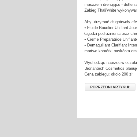
masażem drenująco - dotlenia
Zabieg Thali’white wykonywany
Aby utrzymać długotrwały ef
• Fluide Bouclier Unifiant Jo
łagodzi podrażnienia oraz ch
• Creme Preparatrice Unifiant
• Demaquillant Clarifiant Int
martwe komórki naskórka ora
Wychodząc naprzeciw oczekiw
Bionantech Cosmetics planuje
Cena zabiegu: około 200 zł
POPRZEDNI ARTYKUŁ