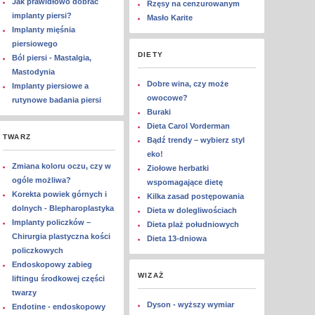
Jak prawidłowo dobrać
Rzęsy na cenzurowanym
implanty piersi?
Masło Karite
Implanty mięśnia
piersiowego
DIETY
Ból piersi - Mastalgia,
Mastodynia
Dobre wina, czy może
Implanty piersiowe a
owocowe?
rutynowe badania piersi
Buraki
Dieta Carol Vorderman
TWARZ
Bądź trendy – wybierz styl
eko!
Zmiana koloru oczu, czy w
Ziołowe herbatki
ogóle możliwa?
wspomagające dietę
Korekta powiek górnych i
Kilka zasad postępowania
dolnych - Blepharoplastyka
Dieta w dolegliwościach
Implanty policzków –
Dieta plaż południowych
Chirurgia plastyczna kości
Dieta 13-dniowa
policzkowych
Endoskopowy zabieg
WIZAŻ
liftingu środkowej części
twarzy
Dyson - wyższy wymiar
Endotine - endoskopowy