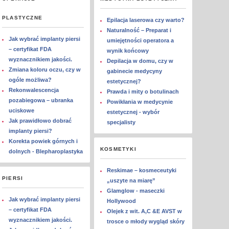
PLASTYCZNE
Epilacja laserowa czy warto?
Naturalność – Preparat i
Jak wybrać implanty piersi
umiejętności operatora a
– certyfikat FDA
wynik końcowy
wyznacznikiem jakości.
Depilacja w domu, czy w
Zmiana koloru oczu, czy w
gabinecie medycyny
ogóle możliwa?
estetycznej?
Rekonwalescencja
Prawda i mity o botulinach
pozabiegowa – ubranka
Powikłania w medycynie
uciskowe
estetycznej - wybór
Jak prawidłowo dobrać
specjalisty
implanty piersi?
Korekta powiek górnych i
KOSMETYKI
dolnych - Blepharoplastyka
Reskimae – kosmeceutyki
PIERSI
„uszyte na miarę”
Glamglow - maseczki
Jak wybrać implanty piersi
Hollywood
– certyfikat FDA
Olejek z wit. A,C &E AVST w
wyznacznikiem jakości.
trosce o młody wygląd skóry