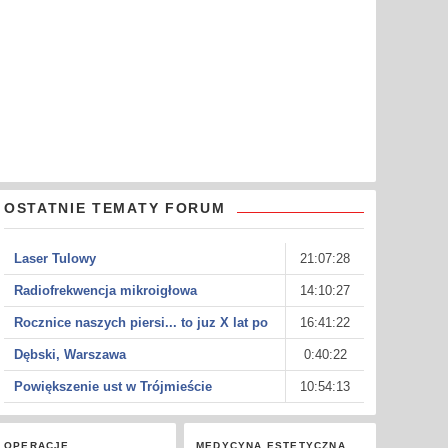
OSTATNIE TEMATY FORUM
Laser Tulowy
21:07:28
Radiofrekwencja mikroigłowa
14:10:27
Rocznice naszych piersi... to juz X lat po
16:41:22
Dębski, Warszawa
0:40:22
Powiększenie ust w Trójmieście
10:54:13
OPERACJE
MEDYCYNA ESTETYCZNA