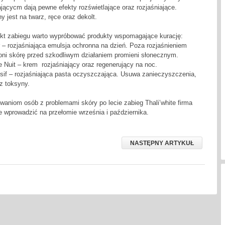
jącycm dają pewne efekty rozświetlające oraz rozjaśniające.
 jest na twarz, ręce oraz dekolt.
ekt zabiegu warto wypróbować produkty wspomagające kurację:
ur – rozjaśniająca emulsja ochronna na dzień. Poza rozjaśnieniem
roni skórę przed szkodliwym działaniem promieni słonecznym.
e Nuit – krem rozjaśniający oraz regenerujący na noc.
ensif – rozjaśniająca pasta oczyszczająca. Usuwa zanieczyszczenia,
z toksyny.
aniom osób z problemami skóry po lecie zabieg Thali’white firma
 wprowadzić na przełomie września i października.
NASTĘPNY ARTYKUŁ