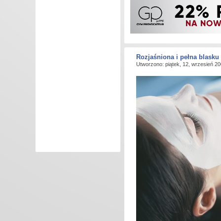
Rozjaśniona i pełna blasku 
Utworzono: piątek, 12, wrzesień 2