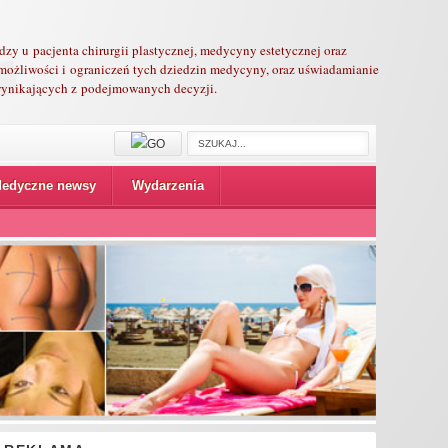
edzy u pacjenta chirurgii plastycznej, medycyny estetycznej oraz
możliwości i ograniczeń tych dziedzin medycyny, oraz uświadamianie
 wynikających z podejmowanych decyzji.
edyczne newsy
Wydarzenia