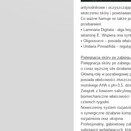
antyrodnikowe i oczyszczając
wiotczeniu skóry i powstawan
Co ważne hamuje on także po
przebarwień.
• Laminaria Digitata - alga b
witaminę E. Wspiera ona synt
• Oligousurce – posiada właś
• Undaria Pinnatifida – regul
Pielęgnacja skóry po zabiegu
Pielęgnacja skóry po zabiegu 
o coraz wyższej sile działani
Główną rolę w pozabiegowej pi
posiada właściwości złuszcz
morskiego AHA o ph=3,5, dzię
Związek z kwasem salicylow
biomechaniczne właściwości o
czterech tygodni.
Nowoczesny system rozjaśnian
o synergiczne działanie komp
rozjaśniona oraz ukojona.
Profesjonalny, gabinetowy za
substancji wybielających, któ