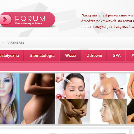
Naszą misją jest poszerzanie wi
dziedzin pokrewnych, na temat 
im tak korzyści jak i zagrożeń
PARTNERZY
estetyczna
Stomatologia
Wizaż
Zdrowie
SPA
M