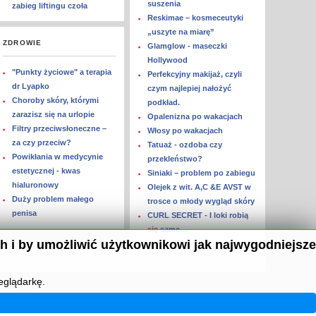
suszenia
zabieg liftingu czoła
Reskimae – kosmeceutyki
„uszyte na miarę”
ZDROWIE
Glamglow - maseczki
Hollywood
"Punkty życiowe" a terapia
Perfekcyjny makijaż, czyli
dr Lyapko
czym najlepiej nałożyć
Choroby skóry, którymi
podkład.
zarazisz się na urlopie
Opalenizna po wakacjach
Filtry przeciwsłoneczne –
Włosy po wakacjach
za czy przeciw?
Tatuaż - ozdoba czy
Powikłania w medycynie
przekleństwo?
estetycznej - kwas
Siniaki – problem po zabiegu
hialuronowy
Olejek z wit. A,C &E AVST w
Duży problem małego
trosce o młody wygląd skóry
penisa
CURL SECRET - I loki robią
się same…
h i by umożliwić użytkownikowi jak najwygodniejsze
eglądarkę.