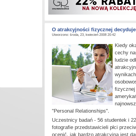
O atrakcyjności fizycznej decydu
Utworzono: środa, 23, kwiecień 2008 20:42
K
iedy ok
cechy na
ludzie od
atrakcyjn
wynikach
osobowośc
fizyczne
amerykań
najnowsz
"Personal Relationships".
Uczestnicy badań - 56 studentek i 22
fotografie przedstawicieli płci przeci
ocenić, jak bardzo atrakcyjna jest d