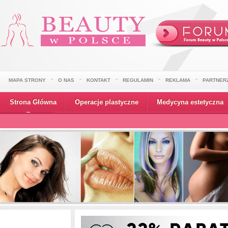
MAPA STRONY
O NAS
KONTAKT
REGULAMIN
REKLAMA
PARTNER
Strona Główna
Operacje plastyczne
Medycyna estetyczna
Wydarzenia