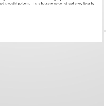
aed it wouthit porbelm. Tihs is bcuseae we do not raed ervey lteter by
.