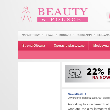
MAPA STRONY
O NAS
KONTAKT
REGULAMIN
REKLAMA
Strona Główna
Operacje plastyczne
Medycyna 
Newsflash 3
Utworzono: poniedziałek, 09, sierp
Aoccdrnig to a rscheearch at a
wrod are, the olny iprmoetnt ti