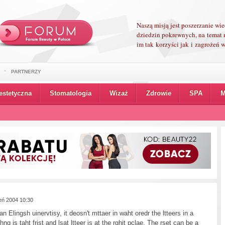
Naszą misją jest poszerzanie wi
dziedzin pokrewnych, na temat 
im tak korzyści jak i zagrożeń
PARTNERZY
estetyczna
Stomatologia
Wizaż
Zdrowie
SPA
M
ień 2004 10:30
n Elingsh uinervtisy, it deosn't mttaer in waht oredr the ltteers in a
hng is taht frist and lsat ltteer is at the rghit pclae. The rset can be a