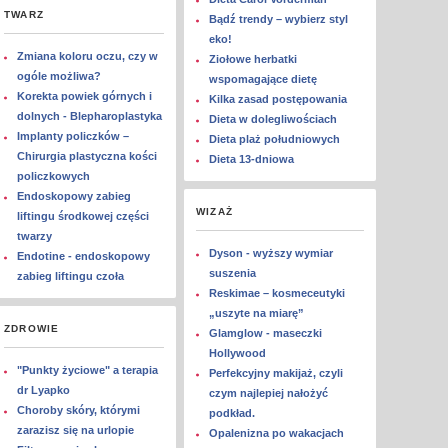
TWARZ
Bądź trendy – wybierz styl
eko!
Zmiana koloru oczu, czy w
Ziołowe herbatki
ogóle możliwa?
wspomagające dietę
Korekta powiek górnych i
Kilka zasad postępowania
dolnych - Blepharoplastyka
Dieta w dolegliwościach
Implanty policzków –
Dieta plaż południowych
Chirurgia plastyczna kości
Dieta 13-dniowa
policzkowych
Endoskopowy zabieg
WIZAŻ
liftingu środkowej części
twarzy
Dyson - wyższy wymiar
Endotine - endoskopowy
suszenia
zabieg liftingu czoła
Reskimae – kosmeceutyki
„uszyte na miarę”
ZDROWIE
Glamglow - maseczki
Hollywood
"Punkty życiowe" a terapia
Perfekcyjny makijaż, czyli
dr Lyapko
czym najlepiej nałożyć
Choroby skóry, którymi
podkład.
zarazisz się na urlopie
Opalenizna po wakacjach