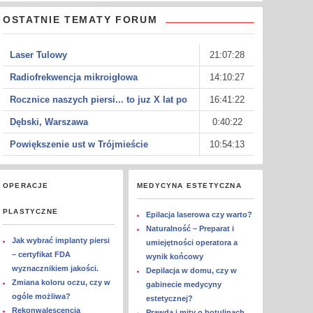
OSTATNIE TEMATY FORUM
Laser Tulowy
21:07:28
Radiofrekwencja mikroigłowa
14:10:27
Rocznice naszych piersi... to juz X lat po
16:41:22
Dębski, Warszawa
0:40:22
Powiększenie ust w Trójmieście
10:54:13
OPERACJE
MEDYCYNA ESTETYCZNA
PLASTYCZNE
Epilacja laserowa czy warto?
Naturalność – Preparat i
Jak wybrać implanty piersi
umiejętności operatora a
– certyfikat FDA
wynik końcowy
wyznacznikiem jakości.
Depilacja w domu, czy w
Zmiana koloru oczu, czy w
gabinecie medycyny
ogóle możliwa?
estetycznej?
Rekonwalescencja
Prawda i mity o botulinach