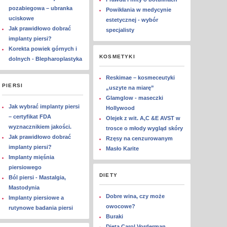
pozabiegowa – ubranka
Powikłania w medycynie
uciskowe
estetycznej - wybór
Jak prawidłowo dobrać
specjalisty
implanty piersi?
Korekta powiek górnych i
KOSMETYKI
dolnych - Blepharoplastyka
Reskimae – kosmeceutyki
PIERSI
„uszyte na miarę”
Glamglow - maseczki
Jak wybrać implanty piersi
Hollywood
– certyfikat FDA
Olejek z wit. A,C &E AVST w
wyznacznikiem jakości.
trosce o młody wygląd skóry
Jak prawidłowo dobrać
Rzęsy na cenzurowanym
implanty piersi?
Masło Karite
Implanty mięśnia
piersiowego
DIETY
Ból piersi - Mastalgia,
Mastodynia
Dobre wina, czy może
Implanty piersiowe a
owocowe?
rutynowe badania piersi
Buraki
Dieta Carol Vorderman