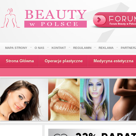
MAPA STRONY
O NAS
KONTAKT
REGULAMIN
REKLAMA
PARTNER
Strona Główna
Operacje plastyczne
Medycyna estetyczna
Wydarzenia