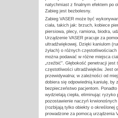
natychmiast z finalnym efektem po o
Zabieg jest bezbolesny.
Zabieg VASER może być wykonywany
ciała, takich jak: brzuch, kobiece pi
piersiowa, plecy, ramiona, biodra, uda
Urządzenie VASER pracuje za pomoc
ultradźwiękowej. Dzięki kaniulom (
żyłach) o różnych częstotliwościach
można podawać w różne miejsca ciał
„rzeźbić”. Głębokość penetracji jest 
częstotliwości ultradźwięków. Jest o
przewidywalna; w zależności od mie
dobiera się odpowiednią kaniulę, b
bezpieczeństwo pacjentom. Ponadto 
wydzielają ciepła, eliminując ryzyko
pozostawienie naczyń krwionośnych
(rozbijają tylko obiekty o określonej 
prowadzone za pomocą urządzenia 