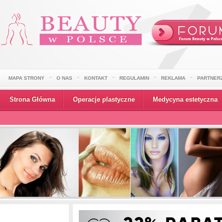
MAPA STRONY
O NAS
KONTAKT
REGULAMIN
REKLAMA
PARTNER
Strona Główna
Operacje plastyczne
Medycyna estetyczna
Wydarzenia