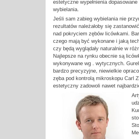
estetyczne wypełnienia dopasowane
wybielania.
Jeśli sam zabieg wybielania nie prz
rezultatów należałoby się zastanowi
nad pokryciem zębów licówkami. Bar
czego mają być wykonane i jaką tech
czy będą wyglądały naturalnie w róż
Najlepsze na rynku obecnie są liców
wykonywane wg . wytycznych. Gurela
bardzo precyzyjne, niewielkie oprac
zęba pod kontrolą mikroskopu Carl Z
estetyczny zadowoli nawet najbardz
Art
udz
Ku
sto
Sto
Med