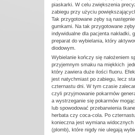
piaskarki. W celu zwiększenia precy
zabiegu przy użyciu powiększającyc
Tak przygotowane zęby są następnie
gumkami. Na tak przygotowane zęb
indywidualne dla pacjenta nakładki, 
preparat do wybielania, który aktyw
diodowym.
Wybielanie kończy się nałożeniem s
przyjemnym smaku na miękkich jed
który zawiera duże ilości fluoru. Efe
jest natychmiast po zabiegu, lecz sta
czternastu dni. W tym czasie zalecana
czyli przyjmowanie pokarmów general
a wystrzeganie się pokarmów mogący
lub spowodować przebarwienia tkane
herbata czy coca-cola. Po czternast
konieczna jest wymiana widocznych 
(plomb), które nigdy nie ulegają wyb