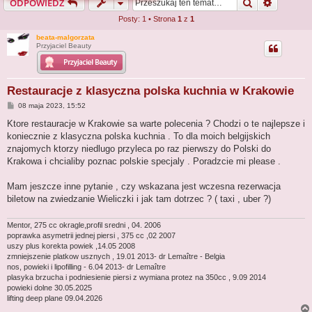
Szukaj
Wyszuki
ODPOWIEDZ
j
Posty: 1 • Strona
1
z
1
beata-malgorzata
Przyjaciel Beauty
Restauracje z klasyczna polska kuchnia w Krakowie
P
08 maja 2023, 15:52
o
s
Ktore restauracje w Krakowie sa warte polecenia ? Chodzi o te najlepsze i
t
koniecznie z klasyczna polska kuchnia . To dla moich belgijskich
znajomych ktorzy niedlugo przyleca po raz pierwszy do Polski do
Krakowa i chcialiby poznac polskie specjaly . Poradzcie mi please .
Mam jeszcze inne pytanie , czy wskazana jest wczesna rezerwacja
biletow na zwiedzanie Wieliczki i jak tam dotrzec ? ( taxi , uber ?)
Mentor, 275 cc okragle,profil sredni , 04. 2006
poprawka asymetrii jednej piersi , 375 cc ,02 2007
uszy plus korekta powiek ,14.05 2008
zmniejszenie platkow usznych , 19.01 2013- dr Lemaître - Belgia
nos, powieki i lipofilling - 6.04 2013- dr Lemaître
plasyka brzucha i podniesienie piersi z wymiana protez na 350cc , 9.09 2014
powieki dolne 30.05.2025
lifting deep plane 09.04.2026