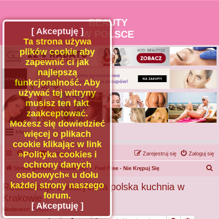
BEAUTY
[ Akceptuję ]
W POLSCE
Ta strona używa
plików cookie aby
zapewnić ci jak
najlepszą
funkcjonalność. Aby
używać tej witryny
musisz ten fakt
zaakceptować.
Możesz się dowiedzieć
Menu
więcej o plikach
cookie klikając w link
Portal
»Polityka cookies i
FAQ
Kontakt z nami
Zarejestruj się
Zaloguj się
Facebook
ochrony danych
S
Strona główna
RÓŻNOŚCI
Feel Free - Nie Krępuj Się
osobowych« u dołu
Regulamin
z
każdej strony naszego
Restauracje z klasyczna polska kuchnia w
Zapytaj administratora
u
forum.
Krakowie
Kontakt
k
[ Akceptuję ]
Moderator:
Zespół I
a