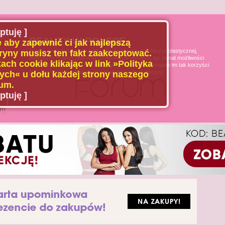
ptuję ]
BEAUTY W POLSCE
 aby zapewnić ci jak najlepszą
Naszą misją jest poszerzanie wiedzy u pacjenta chirurgii plastycznej,
ryny musisz ten fakt zaakceptować.
medycyny estetycznej oraz dziedzin pokrewnych, na temat możliwości
ach cookie klikając w link »Polityka
i ograniczeń tych dziedzin medycyny, oraz uświadamianie im tak korzyści
jak i zagrożeń wynikających z podejmowanych decyzji.
ch« u dołu każdej strony naszego
um.
ptuję ]