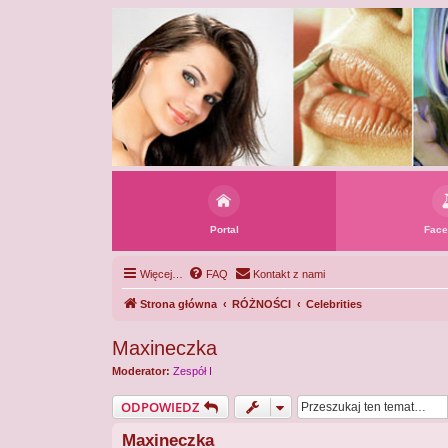
Portal
Face
Więcej…
FAQ
Kontakt z nami
Strona główna
RÓŻNOŚCI
Celebrities
Maxineczka
Moderator:
Zespół I
ODPOWIEDZ
Maxineczka