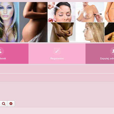
book
Regulamin
Zapytaj adm
Szukaj
Wyszukiwanie zaawansowane