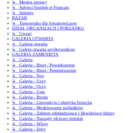
↳ Męskie sprawy
↳ Subject English et Francais
↳ Ankiety
BAZAR
↳ Targowisko dla forumowiczow
DZIAŁ ORGANIZACJI I PORZĄDKU
↳ Uwagi
GALERIA OTWARTA
↳ Galeria otwarta
↳ Galera otwarta uzytkownikow
GALERIA ZAMKNIETA
↳ Galeria
↳ Galeria - Biust / Powiekszenie
↳ Galeria - Biust / Pomniejszenie
↳ Galeria - Nos
↳ Galeria - Uszy
↳ Galeria - Oczy
↳ Galeria - Usta
↳ Galeria - Broda
↳ Galeria - Liposukcja i plastyka brzucha
↳ Galeria - Modelowanie pośladków
↳ Galeria - Zabiegi odmładzajace i likwidujące blizny
↳ Galeria - Narządy płciowe żeńskie
↳ Galeria - Wlosy
↳ Galeria - Zęby