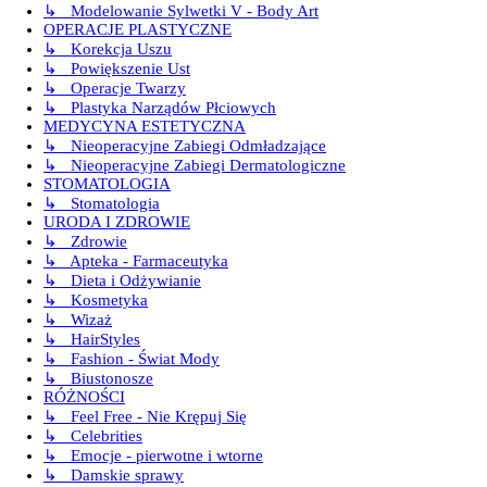
↳ Modelowanie Sylwetki V - Body Art
OPERACJE PLASTYCZNE
↳ Korekcja Uszu
↳ Powiększenie Ust
↳ Operacje Twarzy
↳ Plastyka Narządów Płciowych
MEDYCYNA ESTETYCZNA
↳ Nieoperacyjne Zabiegi Odmładzające
↳ Nieoperacyjne Zabiegi Dermatologiczne
STOMATOLOGIA
↳ Stomatologia
URODA I ZDROWIE
↳ Zdrowie
↳ Apteka - Farmaceutyka
↳ Dieta i Odżywianie
↳ Kosmetyka
↳ Wizaż
↳ HairStyles
↳ Fashion - Świat Mody
↳ Biustonosze
RÓŻNOŚCI
↳ Feel Free - Nie Krępuj Się
↳ Celebrities
↳ Emocje - pierwotne i wtorne
↳ Damskie sprawy