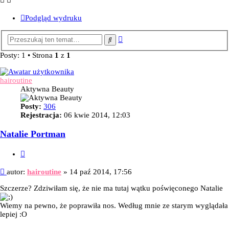
Podgląd wydruku
Wyszukiwanie
Szukaj
zaawansowane
Posty: 1 • Strona
1
z
1
hairoutine
Aktywna Beauty
Posty:
306
Rejestracja:
06 kwie 2014, 12:03
Natalie Portman
Cytuj
Post
autor:
hairoutine
»
14 paź 2014, 17:56
Szczerze? Zdziwiłam się, że nie ma tutaj wątku poświęconego Natalie
Wiemy na pewno, że poprawiła nos. Według mnie ze starym wyglądała
lepiej :O