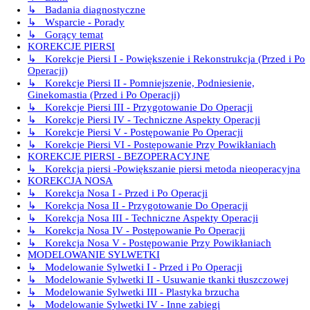
↳ Badania diagnostyczne
↳ Wsparcie - Porady
↳ Gorący temat
KOREKCJE PIERSI
↳ Korekcje Piersi I - Powiększenie i Rekonstrukcja (Przed i Po
Operacji)
↳ Korekcje Piersi II - Pomniejszenie, Podniesienie,
Ginekomastia (Przed i Po Operacji)
↳ Korekcje Piersi III - Przygotowanie Do Operacji
↳ Korekcje Piersi IV - Techniczne Aspekty Operacji
↳ Korekcje Piersi V - Postępowanie Po Operacji
↳ Korekcje Piersi VI - Postępowanie Przy Powikłaniach
KOREKCJE PIERSI - BEZOPERACYJNE
↳ Korekcja piersi -Powiększanie piersi metoda nieoperacyjna
KOREKCJA NOSA
↳ Korekcja Nosa I - Przed i Po Operacji
↳ Korekcja Nosa II - Przygotowanie Do Operacji
↳ Korekcja Nosa III - Techniczne Aspekty Operacji
↳ Korekcja Nosa IV - Postępowanie Po Operacji
↳ Korekcja Nosa V - Postępowanie Przy Powikłaniach
MODELOWANIE SYLWETKI
↳ Modelowanie Sylwetki I - Przed i Po Operacji
↳ Modelowanie Sylwetki II - Usuwanie tkanki tłuszczowej
↳ Modelowanie Sylwetki III - Plastyka brzucha
↳ Modelowanie Sylwetki IV - Inne zabiegi