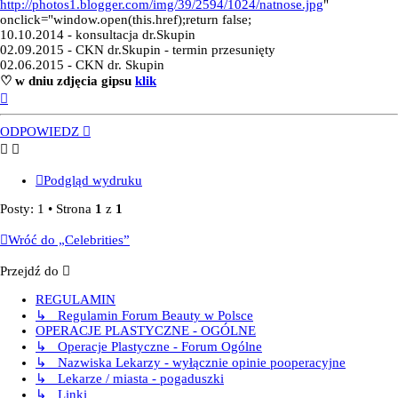
http://photos1.blogger.com/img/39/2594/1024/natnose.jpg
"
onclick="window.open(this.href);return false;
10.10.2014 - konsultacja dr.Skupin
02.09.2015 - CKN dr.Skupin - termin przesunięty
02.06.2015 - CKN dr. Skupin
♡ w dniu zdjęcia gipsu
klik
Na
górę
ODPOWIEDZ
Podgląd wydruku
Posty: 1 • Strona
1
z
1
Wróć do „Celebrities”
Przejdź do
REGULAMIN
↳ Regulamin Forum Beauty w Polsce
OPERACJE PLASTYCZNE - OGÓLNE
↳ Operacje Plastyczne - Forum Ogólne
↳ Nazwiska Lekarzy - wyłącznie opinie pooperacyjne
↳ Lekarze / miasta - pogaduszki
↳ Linki