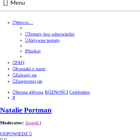
Menu
Portal
Więcej…
Facebook
Tematy bez odpowiedzi
Regulamin
Aktywne tematy
Zapytaj administratora
Szukaj
Kontakt
FAQ
Kontakt z nami
Zaloguj się
Zarejestruj się
Strona główna
RÓŻNOŚCI
Celebrities
Szukaj
Natalie Portman
Moderator:
Zespół I
ODPOWIEDZ