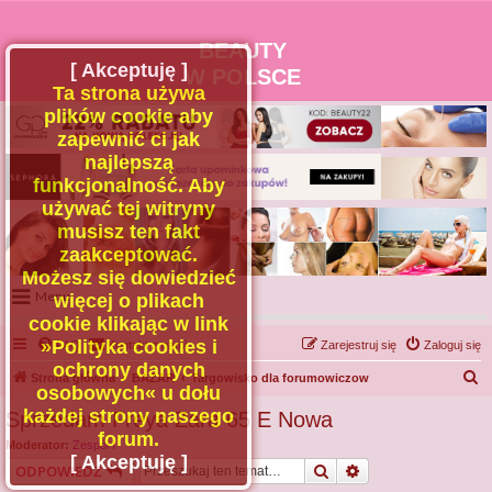
BEAUTY
[ Akceptuję ]
W POLSCE
Ta strona używa
plików cookie aby
zapewnić ci jak
najlepszą
funkcjonalność. Aby
używać tej witryny
musisz ten fakt
zaakceptować.
Możesz się dowiedzieć
Menu
więcej o plikach
cookie klikając w link
Portal
»Polityka cookies i
FAQ
Kontakt z nami
Zarejestruj się
Zaloguj się
Facebook
ochrony danych
S
Strona główna
BAZAR
Targowisko dla forumowiczow
osobowych« u dołu
Regulamin
z
każdej strony naszego
Sprzedam Freya Zara 65 E Nowa
Zapytaj administratora
u
forum.
Moderator:
Zespół I
Kontakt
k
[ Akceptuję ]
Szukaj
Wyszukiwanie za
ODPOWIEDZ
a