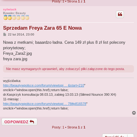
Posty: 1 • Strona
1
z
1
j
sylwiack
Bywalec Beauty
Sprzedam Freya Zara 65 E Nowa
P
22 lut 2014, 23:00
o
s
Nowa z metkami; baaardzo ładna. Cena 149 zł plus 8 zł list polecony
t
priorytetowy;
Freya_Zara2.jpg
freya zara.jpg
Nie masz wymaganych uprawnień, aby zobaczyć pliki załączone do tego posta.
wyjściówka:
http://beautywpolsce.com/forum/viewtopi ... &start=210
"
onclick="window.open(this.href);return false;
dr.Kasprzyk konsultacja 08.03.13, zabieg 13.03.13 (Silimed Nounce 390 XH)
11-miesiąc :
http://beautywpolsce.com/forum/viewtopi ... 78#p816578
"
onclick="window.open(this.href);return false;
ODPOWIEDZ
Posty: 1 • Strona
1
z
1