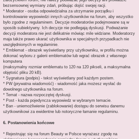
bezsensownej wymiany zdań, próbując dojść swojej racji.
* Moderator - osoba odpowiedzialna za utrzymanie porządku i
kontrolowanie wypowiedzi innych użytkowników na forum, aby wszystko
było zgodne z regulaminem. Decyzje moderatorów podejmowane są w
sposób subiektywny. Ich decyzje nie podlegają dyskusji. Podważanie
decyzji moderatora nie jest delikatnie mówiąc mile widziane. Moderatorzy
maja także prawo ukarać użytkownika w specjalnych przypadkach nie
uwzględnionych w regulaminie.
* Emblemat - obrazek wyświetlany przy użytkowniku, w profilu można
dokonać wyboru z galerii emblematów lub wgrać obrazek z własnego
komputera
(maksymalny rozmiar emblematu to 120 na 120 pikseli, a maksymalna
objętość pliku 20 kB).
* Sygnatura (podpis) - tekst wyświetlany pod każdym postem.
* PW (prywatna wiadomość) - wiadomość jaka możesz wysłać do
dowolnego użytkownika na forum.
* Temat - nazwa rozpoczętej dyskusji.
* Post - każda pojedyncza wypowiedz w wybranym temacie.
* Ban - uniemożliwienie (zablokowanie) dostępu do serwisu danemu
użytkownikowi za ewidentne lub notoryczne łamanie regulaminu.
6. Postanowienia końcowe
* Rejestrując się na forum Beauty w Polsce wyrażasz zgodę na