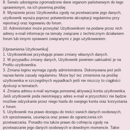
8. Serwis udostępnia zgromadzone dane organom państwowym do tego
uprawnionym, na ich pisemną prośbę.
9. Wyrażenie przez Użytkownika zgody na przetwarzanie jego danych,
użytkownik wyraża poprzez potwierdzenie akceptacji regulaminu przy
rejestracji oraz logowaniu do forum.
10. Administrator może przesyłać Użytkownikom na podane przez nich
adresy e-mail informacje na tematy związane z technicznym działaniem
forum lub innymi sprawami związanymi z jego użytkowaniem.
[Uprawnienia Użytkownika]
1. Użytkownikowi przysługuje prawo zmiany własnych danych.
2. W przypadku zmiany danych, Użytkownik powinien uaktualnić je na
Profilu użytkownika.
3. Zmiana loginu wymaga zgody administratora. Dokonywana jest jeśli
nazwa łamie zasady regulaminu. Może być tez zmieniona na prośbę
użytkownika w szczególnych wypadkach jeśli nie niszczy to ciągłości
dyskusji w tematach.
4. Zmiana adresu e-mail wymaga ponownej aktywacji konta użytkownika.
Jeśli użytkownik poda nieistniejący adres e-mail w przyszłości nie będzie
możliwe odzyskanie przez niego hasła do swojego konta oraz korzystania
z forum.
5. Użytkownik ma prawo dostępu do treści swoich danych osobowych,
ich sprostowania, usunięcia oraz prawo do ograniczenia ich
przetwarzania. Ponadto ma także prawo do cofnięcia zgody na
przetwarzanie jego danych osobowych w dowolnym momencie. Takie