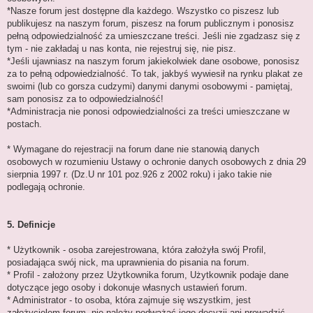
*Nasze forum jest dostępne dla każdego. Wszystko co piszesz lub
publikujesz na naszym forum, piszesz na forum publicznym i ponosisz
pełną odpowiedzialność za umieszczane treści. Jeśli nie zgadzasz się z
tym - nie zakładaj u nas konta, nie rejestruj się, nie pisz.
*Jeśli ujawniasz na naszym forum jakiekolwiek dane osobowe, ponosisz
za to pełną odpowiedzialność. To tak, jakbyś wywiesił na rynku plakat ze
swoimi (lub co gorsza cudzymi) danymi danymi osobowymi - pamiętaj,
sam ponosisz za to odpowiedzialność!
*Administracja nie ponosi odpowiedzialności za treści umieszczane w
postach.
* Wymagane do rejestracji na forum dane nie stanowią danych
osobowych w rozumieniu Ustawy o ochronie danych osobowych z dnia 29
sierpnia 1997 r. (Dz.U nr 101 poz.926 z 2002 roku) i jako takie nie
podlegają ochronie.
5. Definicje
* Użytkownik - osoba zarejestrowana, która założyła swój Profil,
posiadająca swój nick, ma uprawnienia do pisania na forum.
* Profil - założony przez Użytkownika forum, Użytkownik podaje dane
dotyczące jego osoby i dokonuje własnych ustawień forum.
* Administrator - to osoba, która zajmuje się wszystkim, jest
założycielem forum, nie należy podważać jego decyzji ani prowadzić