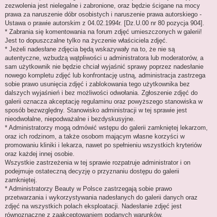
zezwolenia jest nielegalne i zabronione, oraz będzie ścigane na mocy
prawa za naruszenie dóbr osobistych i naruszenie prawa autorskiego -
Ustawa o prawie autorskim z 04.02.1994r. [Dz.U.00 nr 80 pozycja 904].
* Zabrania się komentowania na forum zdjęć umieszczonych w galerii!
Jest to dopuszczalne tylko na życzenie właściciela zdjęć.
* Jeżeli nadesłane zdjęcia będą wskazywały na to, że nie są
autentyczne, wzbudzą wątpliwości u administratora lub moderatorów, a
sam użytkownik nie będzie chciał wyjaśnić sprawy poprzez nadesłanie
nowego kompletu zdjęć lub konfrontację ustną, administracja zastrzega
sobie prawo usunięcia zdjęć i zablokowania tego użytkownika bez
dalszych wyjaśnień i bez możliwości odwołania. Zgłoszenie zdjęć do
galerii oznacza akceptację regulaminu oraz powyższego stanowiska w
sposób bezwzględny. Stanowisko administracji w tej sprawie jest
nieodwołalne, niepodważalne i bezdyskusyjne.
* Administratorzy mogą odmówić wstępu do galerii zamkniętej lekarzom,
oraz ich rodzinom, a także osobom mającym własne korzyści w
promowaniu kliniki i lekarza, nawet po spełnieniu wszystkich kryteriów
oraz każdej innej osobie.
Wszystkie zastrzeżenia w tej sprawie rozpatruje administrator i on
podejmuje ostateczną decyzję o przyznaniu dostępu do galerii
zamkniętej.
* Administratorzy Beauty w Polsce zastrzegają sobie prawo
przetwarzania i wykorzystywania nadesłanych do galerii danych oraz
zdjęć na wszystkich polach eksploatacji. Nadesłanie zdjęć jest
równoznaczne z zaakceptowaniem podanych warunków.