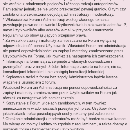
się właśnie z odmiennych poglądów i różnego rodzaju antagonizmów.
Pamiętajmy jednak, ze nie wolno przekraczać pewnej granicy. O tym czy
została ona przekroczona decydują administratorzy i moderatorzy.
* Właścicielowi Forum i Administracji według własnego uznania
przysługuje prawo do usuwania Użytkowników lub blokowania adresów IP,
nazw Użytkowników albo adresów e-mail w przypadku naruszenia
Regulaminu lub obowiązujących przepisów prawa.
* Za wszelkie zapisy i materiały zamieszczane na Forum wyłączną
odpowiedzialność ponosi Użytkownik. Właściciel Forum ani administracja
nie ponosi odpowiedzialności za zapisy i materiały zamieszczane przez
Użytkowników na Forum, jak również za następstwa ich zamieszczenia.
* Informacje na forum są zaczerpnięte z własnych doświadczeń i
przemyśleń, oraz z innych źródeł. Informacje zawarte na forum, nie są
konsultacjami lekarskimi i nie zastąpią konsultacji lekarskiej.
* Kopiowanie treści z forum bez zgody Administratora będzie karane
włącznie z usunięciem z forum.
Właściciel Forum ani Administracja nie ponosi odpowiedzialności za
zapisy i materiały zamieszczane przez Użytkowników na Forum jak
również za następstwa ich zamieszczenia.
* Korzystanie z Forum w celach zarobkowych, w tym również
umieszczanie w wiadomościach przesyłanych przez Użytkowników
jakichkolwiek treści posiadających cechy reklamy jest zabronione.
* Obrażanie administracji / moderatorów może być bardzo surowo karane.
My wiemy co robimy i robimy to zgodnie z regulaminem, a także dbamy o
porządek forum i bezpieczeństwo użytkowników.