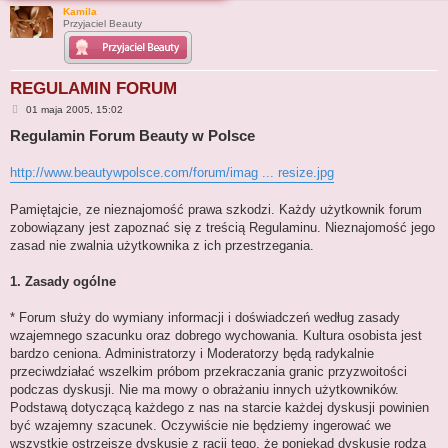
Kamila
j
Przyjaciel Beauty
REGULAMIN FORUM
P
01 maja 2005, 15:02
o
Regulamin Forum Beauty w Polsce
s
t
http://www.beautywpolsce.com/forum/imag ... resize.jpg
Pamiętajcie, ze nieznajomość prawa szkodzi. Każdy użytkownik forum
zobowiązany jest zapoznać się z treścią Regulaminu. Nieznajomość jego
zasad nie zwalnia użytkownika z ich przestrzegania.
1. Zasady ogólne
* Forum służy do wymiany informacji i doświadczeń według zasady
wzajemnego szacunku oraz dobrego wychowania. Kultura osobista jest
bardzo ceniona. Administratorzy i Moderatorzy będą radykalnie
przeciwdziałać wszelkim próbom przekraczania granic przyzwoitości
podczas dyskusji. Nie ma mowy o obrażaniu innych użytkowników.
Podstawą dotyczącą każdego z nas na starcie każdej dyskusji powinien
być wzajemny szacunek. Oczywiście nie będziemy ingerować we
wszystkie ostrzejsze dyskusje z racji tego, że poniekąd dyskusje rodzą