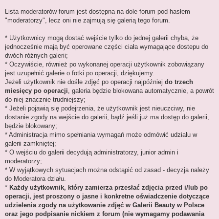
Lista moderatorów forum jest dostępna na dole forum pod hasłem
"moderatorzy", lecz oni nie zajmują się galerią tego forum.
* Użytkownicy mogą dostać wejście tylko do jednej galerii chyba, że
jednocześnie mają być operowane części ciała wymagające dostepu do
dwóch różnych galerii;
* Oczywiście, również po wykonanej operacji użytkownik zobowiązany
jest uzupełnić galerie o fotki po operacji, dziękujemy.
Jeżeli użytkownik nie dośle zdjęć po operacji najpóźniej
do trzech
miesięcy po operacji
, galeria będzie blokowana automatycznie, a powrót
do niej znacznie trudniejszy;
* Jeżeli pojawią się podejrzenia, że użytkownik jest nieuczciwy, nie
dostanie zgody na wejście do galerii, bądź jeśli już ma dostęp do galerii,
będzie blokowany;
* Administracja mimo spełniania wymagań może odmówić udziału w
galerii zamkniętej;
* O wejściu do galerii decydują administratorzy, junior admin i
moderatorzy;
* W wyjątkowych sytuacjach można odstąpić od zasad - decyzja należy
do Moderatora działu.
*
Każdy użytkownik, który zamierza przesłać zdjęcia przed i/lub po
operacji, jest proszony o jasne i konkretne oświadczenie dotyczące
udzielenia zgody na użytkowanie zdjęć w Galerii Beauty w Polsce
oraz jego podpisanie nickiem z forum (nie wymagamy podawania