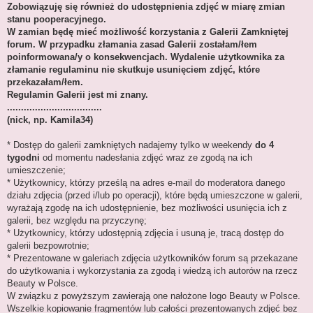
Zobowiązuję się również do udostępnienia zdjęć w miarę zmian
stanu pooperacyjnego.
W zamian będę mieć możliwość korzystania z Galerii Zamkniętej
forum. W przypadku złamania zasad Galerii zostałam/łem
poinformowana/y o konsekwencjach. Wydalenie użytkownika za
złamanie regulaminu nie skutkuje usunięciem zdjęć, które
przekazałam/łem.
Regulamin Galerii jest mi znany.
..................................
(nick, np. Kamila34)
* Dostęp do galerii zamkniętych nadajemy tylko w weekendy
do 4
tygodni
od momentu nadesłania zdjęć wraz ze zgodą na ich
umieszczenie;
* Użytkownicy, którzy prześlą na adres e-mail do moderatora danego
działu zdjęcia (przed i/lub po operacji), które będą umieszczone w galerii,
wyrażają zgodę na ich udostępnienie, bez możliwości usunięcia ich z
galerii, bez względu na przyczynę;
* Użytkownicy, którzy udostępnią zdjęcia i usuną je, tracą dostęp do
galerii bezpowrotnie;
* Prezentowane w galeriach zdjęcia użytkowników forum są przekazane
do użytkowania i wykorzystania za zgodą i wiedzą ich autorów na rzecz
Beauty w Polsce.
W związku z powyższym zawierają one nałożone logo Beauty w Polsce.
Wszelkie kopiowanie fragmentów lub całości prezentowanych zdjęć bez