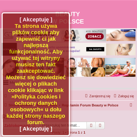
BEAUTY
[ Akceptuję ]
W POLSCE
Ta strona używa
plików cookie aby
zapewnić ci jak
najlepszą
funkcjonalność. Aby
używać tej witryny
musisz ten fakt
zaakceptować.
Możesz się dowiedzieć
Menu
więcej o plikach
cookie klikając w link
Portal
»Polityka cookies i
FAQ
Kontakt z nami
Zarejestruj się
Zaloguj się
Facebook
ochrony danych
S
Strona główna
REGULAMIN
Regulamin Forum Beauty w Polsce
osobowych« u dołu
Regulamin
z
każdej strony naszego
REGULAMIN FORUM
Zapytaj administratora
u
forum.
Szukaj
Wyszukiwanie za
Zablokowany
Kontakt
k
[ Akceptuję ]
Posty: 1 • Strona
1
z
1
a