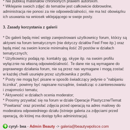
* Nie publikuj materiałów chronionych prawem autorskim.
* Wklejanie swoich zdjęć do tematów jest całkowicie dobrowolne,
administracja nie ponosi za nie odpowiedzialności, nie ma też obowiązku
ich usuwania na wniosek wklejającego w swoje posty.
3. Zasady korzystania z galerii
* Do galerii będą mieć wstęp zarejestrowani użytkownicy forum, którzy są
aktywni na forum tematycznym (nie dotyczy działów Feel Free itp.) oraz
będą mieć na swoim koncie minimalną ilość 20 postów w działach
tematycznych;
* Użytkownicy podają np. kontakty gg, skype itp. na swoim profilu
wyłącznie na własną odpowiedzialność. Te dane nie są wymagane do
poprawnego działania forum, nie są przez nas wymagane i mogą zostać
w każdej chwili usunięte przez użytkownika z profilu.
* Posty nie mogą być pisane w sposób świadczący jedynie o "nabijaniu
licznika", powinny być napisane rozsądnie, świadcząc o zainteresowaniu
i znajomości tematu;
* Aktywność w działach ocenia moderator;
* Prosimy przywitać się na forum w dziale Operacje Plastyczne/Temat
"Powitania" oraz przesłać zdjęcia przed operacją na adres mailowy do
moderatora odpowiedniego działu (istnieje galeria za zdjęciami przed
operacją, do której ma dostęp tylko administracja).
cyryl- bea
-
Admin Beauty
->
galeria@beautywpolsce.com