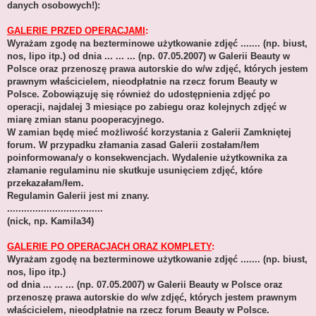
danych osobowych!):
GALERIE PRZED OPERACJAMI
:
Wyrażam zgodę na bezterminowe użytkowanie zdjęć ....... (np. biust,
nos, lipo itp.) od dnia ... ... ... (np. 07.05.2007) w Galerii Beauty w
Polsce oraz przenoszę prawa autorskie do w/w zdjęć, których jestem
prawnym właścicielem, nieodpłatnie na rzecz forum Beauty w
Polsce. Zobowiązuję się również do udostępnienia zdjęć po
operacji, najdalej 3 miesiące po zabiegu oraz kolejnych zdjęć w
miarę zmian stanu pooperacyjnego.
W zamian będę mieć możliwość korzystania z Galerii Zamkniętej
forum. W przypadku złamania zasad Galerii zostałam/łem
poinformowana/y o konsekwencjach. Wydalenie użytkownika za
złamanie regulaminu nie skutkuje usunięciem zdjęć, które
przekazałam/łem.
Regulamin Galerii jest mi znany.
..................................
(nick, np. Kamila34)
GALERIE PO OPERACJACH ORAZ KOMPLETY
:
Wyrażam zgodę na bezterminowe użytkowanie zdjęć ....... (np. biust,
nos, lipo itp.)
od dnia ... ... ... (np. 07.05.2007) w Galerii Beauty w Polsce oraz
przenoszę prawa autorskie do w/w zdjęć, których jestem prawnym
właścicielem, nieodpłatnie na rzecz forum Beauty w Polsce.