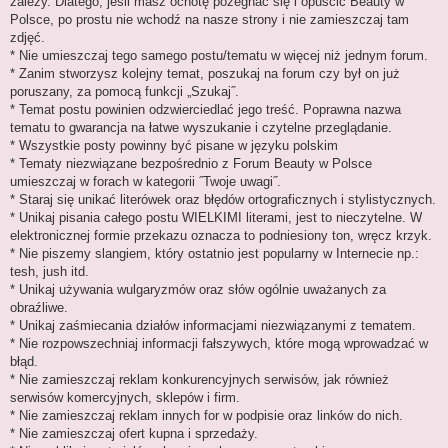
zależy. Dlatego, jeśli masz ochotę pożegnać się i opuścić Beauty w
Polsce, po prostu nie wchodź na nasze strony i nie zamieszczaj tam
zdjęć.
* Nie umieszczaj tego samego postu/tematu w więcej niż jednym forum.
* Zanim stworzysz kolejny temat, poszukaj na forum czy był on już
poruszany, za pomocą funkcji „Szukaj˝.
* Temat postu powinien odzwierciedlać jego treść. Poprawna nazwa
tematu to gwarancja na łatwe wyszukanie i czytelne przeglądanie.
* Wszystkie posty powinny być pisane w języku polskim
* Tematy niezwiązane bezpośrednio z Forum Beauty w Polsce
umieszczaj w forach w kategorii ˝Twoje uwagi˝.
* Staraj się unikać literówek oraz błędów ortograficznych i stylistycznych.
* Unikaj pisania całego postu WIELKIMI literami, jest to nieczytelne. W
elektronicznej formie przekazu oznacza to podniesiony ton, wręcz krzyk.
* Nie piszemy slangiem, który ostatnio jest popularny w Internecie np.:
tesh, jush itd.
* Unikaj używania wulgaryzmów oraz słów ogólnie uważanych za
obraźliwe.
* Unikaj zaśmiecania działów informacjami niezwiązanymi z tematem.
* Nie rozpowszechniaj informacji fałszywych, które mogą wprowadzać w
błąd.
* Nie zamieszczaj reklam konkurencyjnych serwisów, jak również
serwisów komercyjnych, sklepów i firm.
* Nie zamieszczaj reklam innych for w podpisie oraz linków do nich.
* Nie zamieszczaj ofert kupna i sprzedaży.