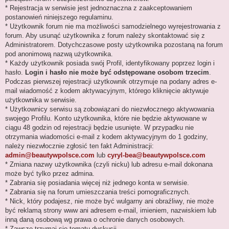
* Rejestracja w serwisie jest jednoznaczna z zaakceptowaniem
postanowień niniejszego regulaminu.
* Użytkownik forum nie ma możliwości samodzielnego wyrejestrowania z
forum. Aby usunąć użytkownika z forum należy skontaktować się z
Administratorem. Dotychczasowe posty użytkownika pozostaną na forum
pod anonimową nazwą użytkownika.
* Każdy użytkownik posiada swój Profil, identyfikowany poprzez login i
hasło.
Login i hasło nie może być odstępowane osobom trzecim
.
Podczas pierwszej rejestracji użytkownik otrzymuje na podany adres e-
mail wiadomość z kodem aktywacyjnym, którego kliknięcie aktywuje
użytkownika w serwisie.
* Użytkownicy serwisu są zobowiązani do niezwłocznego aktywowania
swojego Profilu. Konto użytkownika, które nie będzie aktywowane w
ciągu 48 godzin od rejestracji będzie usunięte. W przypadku nie
otrzymania wiadomości e-mail z kodem aktywacyjnym do 1 godziny,
należy niezwłocznie zgłosić ten fakt Administracji:
admin@beautywpolsce.com
lub
cyryl-bea@beautywpolsce.com
* Zmiana nazwy użytkownika (czyli nicku) lub adresu e-mail dokonana
może być tylko przez admina.
* Zabrania się posiadania więcej niż jednego konta w serwisie.
* Zabrania się na forum umieszczania treści pornograficznych.
* Nick, który podajesz, nie może być wulgarny ani obraźliwy, nie może
być reklamą strony www ani adresem e-mail, imieniem, nazwiskiem lub
inną daną osobową wg prawa o ochronie danych osobowych.
* Zawsze trzymaj się tematu dyskusji.