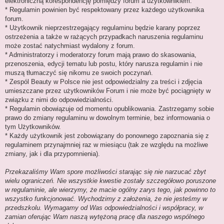
elektroniczną korespondencję pomiędzy forum a użytkownikiem.
* Regulamin powinien być respektowany przez każdego użytkownika
forum.
* Użytkownik nieprzestrzegający regulaminu będzie karany poprzez
ostrzeżenia a także w rażących przypadkach naruszenia regulaminu
może zostać natychmiast wydalony z forum.
* Administratorzy i moderatorzy forum mają prawo do skasowania,
przenoszenia, edycji tematu lub postu, który narusza regulamin i nie
muszą tłumaczyć się nikomu ze swoich poczynań.
* Zespól Beauty w Polsce nie jest odpowiedzialny za treści i zdjęcia
umieszczane przez użytkowników Forum i nie może być pociągnięty w
związku z nimi do odpowiedzialności.
* Regulamin obowiązuje od momentu opublikowania. Zastrzegamy sobie
prawo do zmiany regulaminu w dowolnym terminie, bez informowania o
tym Użytkowników.
* Każdy użytkownik jest zobowiązany do ponownego zapoznania się z
regulaminem przynajmniej raz w miesiącu (tak ze względu na możliwe
zmiany, jak i dla przypomnienia).
Przekazaliśmy Wam spore możliwości starając się nie narzucać zbyt
wielu ograniczeń. Nie wszystkie kwestie zostały szczegółowo poruszone
w regulaminie, ale wierzymy, że macie ogólny zarys tego, jak powinno to
wszystko funkcjonować. Wychodzimy z założenia, że nie jesteśmy w
przedszkolu. Wymagamy od Was odpowiedzialności i współpracy, w
zamian oferując Wam naszą wytężoną pracę dla naszego wspólnego