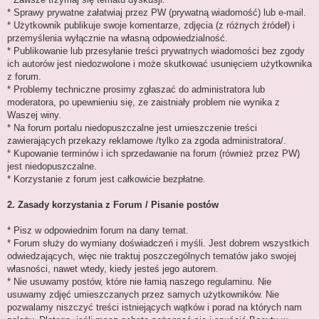
* Sprawy prywatne załatwiaj przez PW (prywatną wiadomość) lub e-mail.
* Użytkownik publikuje swoje komentarze, zdjęcia (z różnych źródeł) i
przemyślenia wyłącznie na własną odpowiedzialność.
* Publikowanie lub przesyłanie treści prywatnych wiadomości bez zgody
ich autorów jest niedozwolone i może skutkować usunięciem użytkownika
z forum.
* Problemy techniczne prosimy zgłaszać do administratora lub
moderatora, po upewnieniu się, ze zaistniały problem nie wynika z
Waszej winy.
* Na forum portalu niedopuszczalne jest umieszczenie treści
zawierających przekazy reklamowe /tylko za zgoda administratora/.
* Kupowanie terminów i ich sprzedawanie na forum (również przez PW)
jest niedopuszczalne.
* Korzystanie z forum jest całkowicie bezpłatne.
2. Zasady korzystania z Forum / Pisanie postów
* Pisz w odpowiednim forum na dany temat.
* Forum służy do wymiany doświadczeń i myśli. Jest dobrem wszystkich
odwiedzających, więc nie traktuj poszczególnych tematów jako swojej
własności, nawet wtedy, kiedy jesteś jego autorem.
* Nie usuwamy postów, które nie łamią naszego regulaminu. Nie
usuwamy zdjęć umieszczanych przez samych użytkowników. Nie
pozwalamy niszczyć treści istniejących wątków i porad na których nam