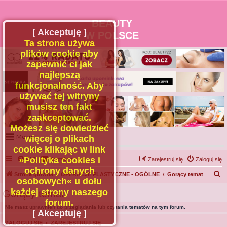
BEAUTY
[ Akceptuję ]
W POLSCE
Ta strona używa
plików cookie aby
zapewnić ci jak
najlepszą
funkcjonalność. Aby
używać tej witryny
musisz ten fakt
zaakceptować.
Możesz się dowiedzieć
Menu
więcej o plikach
cookie klikając w link
Portal
»Polityka cookies i
FAQ
Kontakt z nami
Zarejestruj się
Zaloguj się
Facebook
ochrony danych
S
Strona główna
OPERACJE PLASTYCZNE - OGÓLNE
Gorący temat
osobowych« u dołu
Regulamin
z
każdej strony naszego
Gorący temat
Zapytaj administratora
u
forum.
Nie masz uprawnień do przeglądania lub czytania tematów na tym forum.
Kontakt
k
[ Akceptuję ]
a
ZALOGUJ SIĘ
•
ZAREJESTRUJ SIĘ