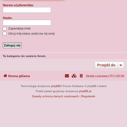
j
Nazwa użytkownika:
Hasło:
Zapamiętaj mnie
Ukryj mój status podczas tej sesji
Ta kategoria nie zawiera forum.
Przejdź do
Strona główna
Strefa czasowa
UTC+02:00
Technologię dostarcza
phpBB
® Forum Software © phpBB Limited
Polski pakiet językowy dostarcza
phpBB.pl
Zasady ochrony danych osobowych
|
Regulamin