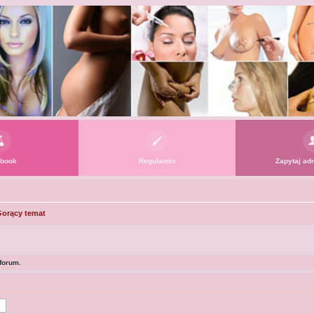
book
Regulamin
Zapytaj adm
orący temat
forum.