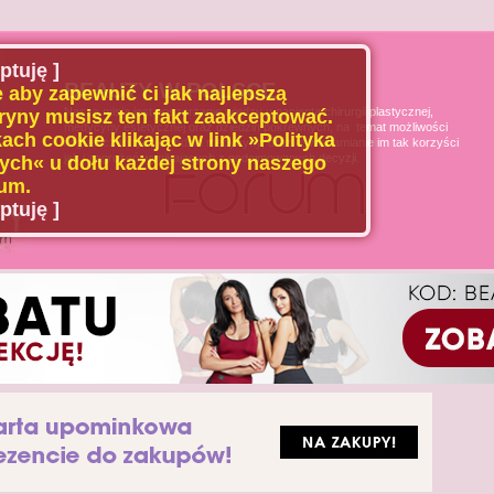
ptuję ]
BEAUTY W POLSCE
 aby zapewnić ci jak najlepszą
Naszą misją jest poszerzanie wiedzy u pacjenta chirurgii plastycznej,
ryny musisz ten fakt zaakceptować.
medycyny estetycznej oraz dziedzin pokrewnych, na temat możliwości
ach cookie klikając w link »Polityka
i ograniczeń tych dziedzin medycyny, oraz uświadamianie im tak korzyści
jak i zagrożeń wynikających z podejmowanych decyzji.
ch« u dołu każdej strony naszego
um.
ptuję ]