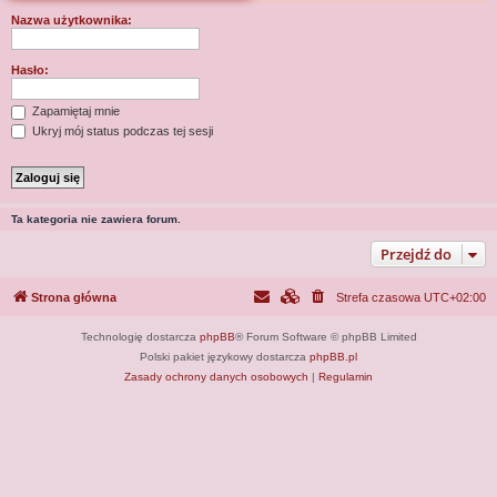
j
Nazwa użytkownika:
Hasło:
Zapamiętaj mnie
Ukryj mój status podczas tej sesji
Ta kategoria nie zawiera forum.
Przejdź do
Strona główna
Strefa czasowa
UTC+02:00
Technologię dostarcza
phpBB
® Forum Software © phpBB Limited
Polski pakiet językowy dostarcza
phpBB.pl
Zasady ochrony danych osobowych
|
Regulamin