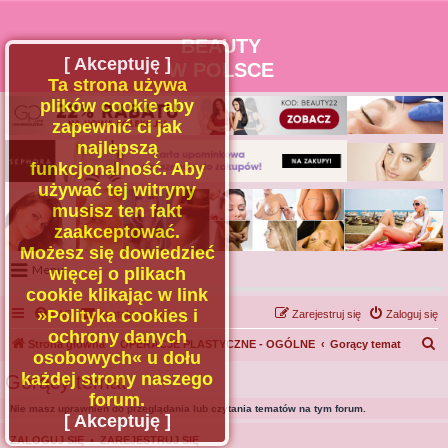
BEAUTY
[ Akceptuję ]
W POLSCE
Ta strona używa
plików cookie aby
zapewnić ci jak
najlepszą
funkcjonalność. Aby
używać tej witryny
musisz ten fakt
zaakceptować.
Możesz się dowiedzieć
Menu
więcej o plikach
cookie klikając w link
Portal
»Polityka cookies i
FAQ
Kontakt z nami
Zarejestruj się
Zaloguj się
Facebook
ochrony danych
S
Strona główna
OPERACJE PLASTYCZNE - OGÓLNE
Gorący temat
osobowych« u dołu
Regulamin
z
każdej strony naszego
Gorący temat
Zapytaj administratora
u
forum.
Nie masz uprawnień do przeglądania lub czytania tematów na tym forum.
Kontakt
k
[ Akceptuję ]
a
ZALOGUJ SIĘ
•
ZAREJESTRUJ SIĘ