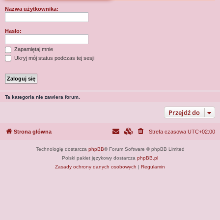
j
Nazwa użytkownika:
Hasło:
Zapamiętaj mnie
Ukryj mój status podczas tej sesji
Ta kategoria nie zawiera forum.
Przejdź do
Strona główna
Strefa czasowa
UTC+02:00
Technologię dostarcza
phpBB
® Forum Software © phpBB Limited
Polski pakiet językowy dostarcza
phpBB.pl
Zasady ochrony danych osobowych
|
Regulamin