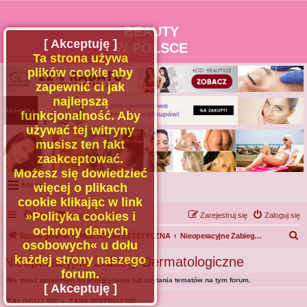
BEAUTY
[ Akceptuję ]
W POLSCE
Ta strona używa
plików cookie aby
zapewnić ci jak
najlepszą
funkcjonalność. Aby
używać tej witryny
musisz ten fakt
zaakceptować.
Możesz się dowiedzieć
Menu
więcej o plikach
cookie klikając w link
Portal
»Polityka cookies i
FAQ
Kontakt z nami
Zarejestruj się
Zaloguj się
Facebook
ochrony danych
S
Strona główna
MEDYCYNA ESTETYCZNA
Nieoperacyjne Zabiegi Dermatologiczne
osobowych« u dołu
Regulamin
z
każdej strony naszego
Nieoperacyjne Zabiegi Dermatologiczne
Zapytaj administratora
u
forum.
Nie masz uprawnień do przeglądania lub czytania tematów na tym forum.
Kontakt
k
[ Akceptuję ]
a
ZALOGUJ SIĘ
•
ZAREJESTRUJ SIĘ