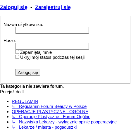
Zaloguj się
•
Zarejestruj się
Nazwa użytkownika:
Hasło:
Zapamiętaj mnie
Ukryj mój status podczas tej sesji
Ta kategoria nie zawiera forum.
Przejdź do
REGULAMIN
↳ Regulamin Forum Beauty w Polsce
OPERACJE PLASTYCZNE - OGÓLNE
↳ Operacje Plastyczne - Forum Ogólne
↳ Nazwiska Lekarzy - wyłącznie opinie pooperacyjne
↳ Lekarze / miasta - pogaduszki