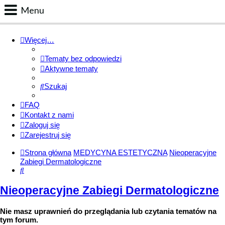
Menu
Portal
Więcej…
Facebook
Tematy bez odpowiedzi
Regulamin
Aktywne tematy
Zapytaj administratora
Szukaj
Kontakt
FAQ
Kontakt z nami
Zaloguj się
Zarejestruj się
Strona główna
MEDYCYNA ESTETYCZNA
Nieoperacyjne
Zabiegi Dermatologiczne
Szukaj
Nieoperacyjne Zabiegi Dermatologiczne
Nie masz uprawnień do przeglądania lub czytania tematów na
tym forum.