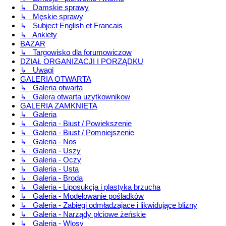
↳ Damskie sprawy
↳ Męskie sprawy
↳ Subject English et Francais
↳ Ankiety
BAZAR
↳ Targowisko dla forumowiczow
DZIAŁ ORGANIZACJI I PORZĄDKU
↳ Uwagi
GALERIA OTWARTA
↳ Galeria otwarta
↳ Galera otwarta uzytkownikow
GALERIA ZAMKNIETA
↳ Galeria
↳ Galeria - Biust / Powiekszenie
↳ Galeria - Biust / Pomniejszenie
↳ Galeria - Nos
↳ Galeria - Uszy
↳ Galeria - Oczy
↳ Galeria - Usta
↳ Galeria - Broda
↳ Galeria - Liposukcja i plastyka brzucha
↳ Galeria - Modelowanie pośladków
↳ Galeria - Zabiegi odmładzajace i likwidujące blizny
↳ Galeria - Narządy płciowe żeńskie
↳ Galeria - Wlosy