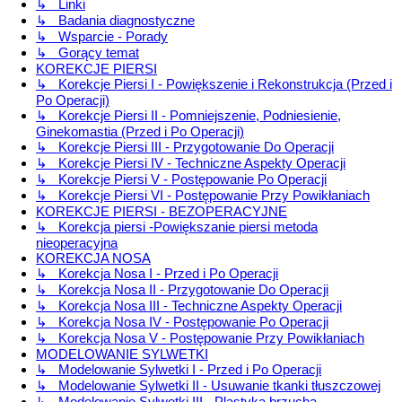
↳ Linki
↳ Badania diagnostyczne
↳ Wsparcie - Porady
↳ Gorący temat
KOREKCJE PIERSI
↳ Korekcje Piersi I - Powiększenie i Rekonstrukcja (Przed i
Po Operacji)
↳ Korekcje Piersi II - Pomniejszenie, Podniesienie,
Ginekomastia (Przed i Po Operacji)
↳ Korekcje Piersi III - Przygotowanie Do Operacji
↳ Korekcje Piersi IV - Techniczne Aspekty Operacji
↳ Korekcje Piersi V - Postępowanie Po Operacji
↳ Korekcje Piersi VI - Postępowanie Przy Powikłaniach
KOREKCJE PIERSI - BEZOPERACYJNE
↳ Korekcja piersi -Powiększanie piersi metoda
nieoperacyjna
KOREKCJA NOSA
↳ Korekcja Nosa I - Przed i Po Operacji
↳ Korekcja Nosa II - Przygotowanie Do Operacji
↳ Korekcja Nosa III - Techniczne Aspekty Operacji
↳ Korekcja Nosa IV - Postępowanie Po Operacji
↳ Korekcja Nosa V - Postępowanie Przy Powikłaniach
MODELOWANIE SYLWETKI
↳ Modelowanie Sylwetki I - Przed i Po Operacji
↳ Modelowanie Sylwetki II - Usuwanie tkanki tłuszczowej
↳ Modelowanie Sylwetki III - Plastyka brzucha