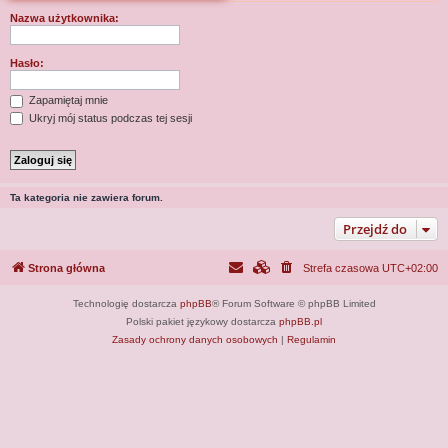
j
Nazwa użytkownika:
Hasło:
Zapamiętaj mnie
Ukryj mój status podczas tej sesji
Ta kategoria nie zawiera forum.
Przejdź do
Strona główna
Strefa czasowa
UTC+02:00
Technologię dostarcza
phpBB
® Forum Software © phpBB Limited
Polski pakiet językowy dostarcza
phpBB.pl
Zasady ochrony danych osobowych
|
Regulamin