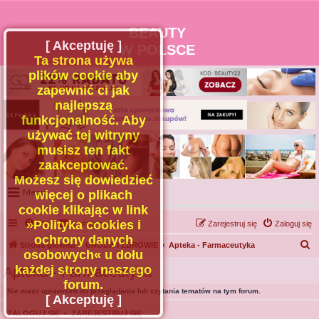
BEAUTY
[ Akceptuję ]
W POLSCE
Ta strona używa
plików cookie aby
zapewnić ci jak
najlepszą
funkcjonalność. Aby
używać tej witryny
musisz ten fakt
zaakceptować.
Możesz się dowiedzieć
Menu
więcej o plikach
cookie klikając w link
Portal
»Polityka cookies i
FAQ
Kontakt z nami
Zarejestruj się
Zaloguj się
Facebook
ochrony danych
S
Strona główna
URODA I ZDROWIE
Apteka - Farmaceutyka
osobowych« u dołu
Regulamin
z
każdej strony naszego
Apteka - Farmaceutyka
Zapytaj administratora
u
forum.
Nie masz uprawnień do przeglądania lub czytania tematów na tym forum.
Kontakt
k
[ Akceptuję ]
a
ZALOGUJ SIĘ
•
ZAREJESTRUJ SIĘ