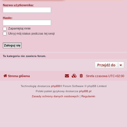
j
Nazwa użytkownika:
Hasło:
Zapamiętaj mnie
Ukryj mój status podczas tej sesji
Ta kategoria nie zawiera forum.
Przejdź do
Strona główna
Strefa czasowa
UTC+02:00
Technologię dostarcza
phpBB
® Forum Software © phpBB Limited
Polski pakiet językowy dostarcza
phpBB.pl
Zasady ochrony danych osobowych
|
Regulamin