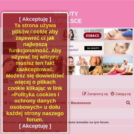
BEAUTY
[ Akceptuję ]
W POLSCE
Ta strona używa
plików cookie aby
zapewnić ci jak
najlepszą
funkcjonalność. Aby
używać tej witryny
musisz ten fakt
zaakceptować.
Możesz się dowiedzieć
Menu
więcej o plikach
cookie klikając w link
Portal
»Polityka cookies i
FAQ
Kontakt z nami
Zarejestruj się
Zaloguj się
Facebook
ochrony danych
S
Strona główna
URODA I ZDROWIE
Biustonosze
osobowych« u dołu
Regulamin
z
każdej strony naszego
Biustonosze
Zapytaj administratora
u
forum.
Nie masz uprawnień do przeglądania lub czytania tematów na tym forum.
Kontakt
k
[ Akceptuję ]
a
ZALOGUJ SIĘ
•
ZAREJESTRUJ SIĘ