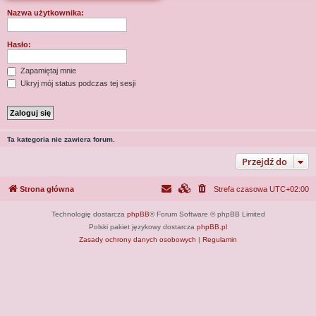
j
Nazwa użytkownika:
Hasło:
Zapamiętaj mnie
Ukryj mój status podczas tej sesji
Ta kategoria nie zawiera forum.
Przejdź do
Strona główna
Strefa czasowa
UTC+02:00
Technologię dostarcza
phpBB
® Forum Software © phpBB Limited
Polski pakiet językowy dostarcza
phpBB.pl
Zasady ochrony danych osobowych
|
Regulamin