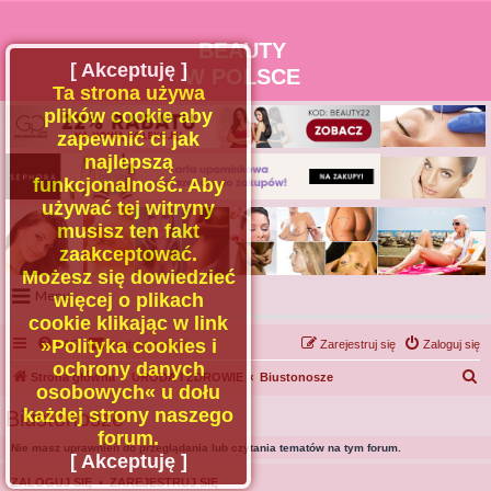
BEAUTY
[ Akceptuję ]
W POLSCE
Ta strona używa
plików cookie aby
zapewnić ci jak
najlepszą
funkcjonalność. Aby
używać tej witryny
musisz ten fakt
zaakceptować.
Możesz się dowiedzieć
Menu
więcej o plikach
cookie klikając w link
Portal
»Polityka cookies i
FAQ
Kontakt z nami
Zarejestruj się
Zaloguj się
Facebook
ochrony danych
S
Strona główna
URODA I ZDROWIE
Biustonosze
osobowych« u dołu
Regulamin
z
każdej strony naszego
Biustonosze
Zapytaj administratora
u
forum.
Nie masz uprawnień do przeglądania lub czytania tematów na tym forum.
Kontakt
k
[ Akceptuję ]
a
ZALOGUJ SIĘ
•
ZAREJESTRUJ SIĘ