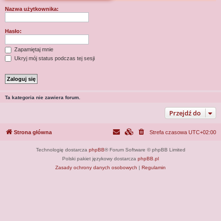
j
Nazwa użytkownika:
Hasło:
Zapamiętaj mnie
Ukryj mój status podczas tej sesji
Ta kategoria nie zawiera forum.
Przejdź do
Strona główna
Strefa czasowa
UTC+02:00
Technologię dostarcza
phpBB
® Forum Software © phpBB Limited
Polski pakiet językowy dostarcza
phpBB.pl
Zasady ochrony danych osobowych
|
Regulamin