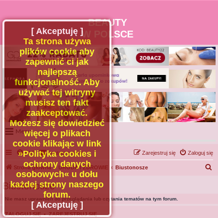
BEAUTY
[ Akceptuję ]
W POLSCE
Ta strona używa
plików cookie aby
zapewnić ci jak
najlepszą
funkcjonalność. Aby
używać tej witryny
musisz ten fakt
zaakceptować.
Możesz się dowiedzieć
Menu
więcej o plikach
cookie klikając w link
Portal
»Polityka cookies i
FAQ
Kontakt z nami
Zarejestruj się
Zaloguj się
Facebook
ochrony danych
S
Strona główna
URODA I ZDROWIE
Biustonosze
osobowych« u dołu
Regulamin
z
każdej strony naszego
Biustonosze
Zapytaj administratora
u
forum.
Nie masz uprawnień do przeglądania lub czytania tematów na tym forum.
Kontakt
k
[ Akceptuję ]
a
ZALOGUJ SIĘ
•
ZAREJESTRUJ SIĘ