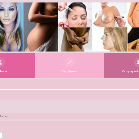
book
Regulamin
Zapytaj adm
forum.