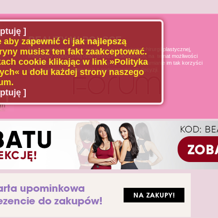
ptuję ]
BEAUTY W POLSCE
 aby zapewnić ci jak najlepszą
Naszą misją jest poszerzanie wiedzy u pacjenta chirurgii plastycznej,
ryny musisz ten fakt zaakceptować.
medycyny estetycznej oraz dziedzin pokrewnych, na temat możliwości
ach cookie klikając w link »Polityka
i ograniczeń tych dziedzin medycyny, oraz uświadamianie im tak korzyści
jak i zagrożeń wynikających z podejmowanych decyzji.
ch« u dołu każdej strony naszego
um.
ptuję ]