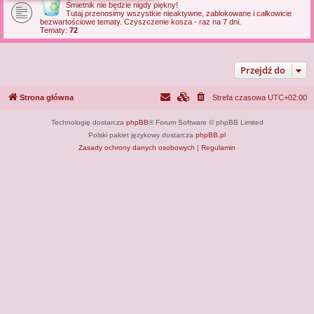
Śmietnik nie będzie nigdy piękny!
j
Tutaj przenosimy wszystkie nieaktywne, zablokowane i całkowicie
bezwartościowe tematy. Czyszczenie kosza - raz na 7 dni.
Tematy:
72
Przejdź do
Strona główna
Strefa czasowa
UTC+02:00
Technologię dostarcza
phpBB
® Forum Software © phpBB Limited
Polski pakiet językowy dostarcza
phpBB.pl
Zasady ochrony danych osobowych
|
Regulamin