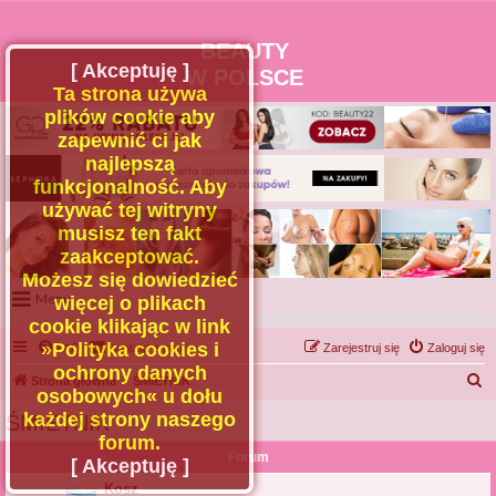
BEAUTY
[ Akceptuję ]
W POLSCE
Ta strona używa
plików cookie aby
zapewnić ci jak
najlepszą
funkcjonalność. Aby
używać tej witryny
musisz ten fakt
zaakceptować.
Możesz się dowiedzieć
Menu
więcej o plikach
cookie klikając w link
Portal
»Polityka cookies i
FAQ
Kontakt z nami
Zarejestruj się
Zaloguj się
Facebook
ochrony danych
S
Strona główna
ŚMIETNIK
osobowych« u dołu
Regulamin
z
każdej strony naszego
ŚMIETNIK
Zapytaj administratora
u
forum.
Forum
Kontakt
k
[ Akceptuję ]
a
Kosz