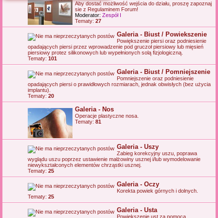
Aby dostać możliwość wejścia do działu, proszę zapoznaj
j
sie z Regulaminem Forum!
Moderator:
Zespół I
Tematy:
27
Galeria - Biust / Powiekszenie
Powiększenie piersi oraz podniesienie
opadających piersi przez wprowadzenie pod gruczoł piersiowy lub mięsień
piersiowy protez silikonowych lub wypełnionych solą fizjologiczną.
Tematy:
101
Galeria - Biust / Pomniejszenie
Pomniejszenie oraz podniesienie
opadających piersi o prawidłowych rozmiarach, jednak obwisłych (bez użycia
implantu).
Tematy:
20
Galeria - Nos
Operacje plastyczne nosa.
Tematy:
81
Galeria - Uszy
Zabieg korekcyjny uszu, poprawa
wyglądu uszu poprzez ustawienie małżowiny usznej i/lub wymodelowanie
niewykształconych elementów chrząstki usznej.
Tematy:
25
Galeria - Oczy
Korekta powiek górnych i dolnych.
Tematy:
25
Galeria - Usta
Powiększenie ust za pomocą