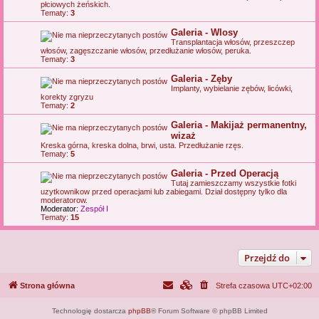
płciowych żeńskich.
Tematy:
3
Galeria - Wlosy
Transplantacja włosów, przeszczep
włosów, zagęszczanie włosów, przedłużanie włosów, peruka.
Tematy:
3
Galeria - Zęby
Implanty, wybielanie zębów, licówki,
korekty zgryzu
Tematy:
2
Galeria - Makijaż permanentny,
wizaż
Kreska górna, kreska dolna, brwi, usta. Przedłużanie rzęs.
Tematy:
5
Galeria - Przed Operacją
Tutaj zamieszczamy wszystkie fotki
uzytkownikow przed operacjami lub zabiegami. Dział dostępny tylko dla
moderatorow.
Moderator:
Zespół I
Tematy:
15
Przejdź do
Strona główna
Strefa czasowa
UTC+02:00
Technologię dostarcza
phpBB
® Forum Software © phpBB Limited