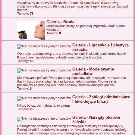
wypełniaczy czasowych i stałych, korium, własnej tkanki tłuszczowej,
implantów silikonowych, lifting ust za pomocą ciecia na krawędzi ust lub pod
nosem.
Tematy:
73
Galeria - Broda
Modelowanie brody za pomocą implantów oraz tkanek
własnych.
Tematy:
8
Galeria - Liposukcja i plastyka
brzucha
Operacje i zabiegi związane z odsysaniem lub likwidacją nadmiernej tkanki
tłuszczowej, modelowane sylwetki oraz plastyka brzucha.
Tematy:
49
Galeria - Modelowanie
pośladków
Modelowanie pośladków za pomocą implantów silikonowych, przeszczepu
tkanki tłuszczowej własnej oraz kwasu hialuronowego. Podnoszenie
pośladków za pomocą nici. Inne sposoby modelowania pośladków.
Tematy:
6
Galeria - Zabiegi odmładzajace
i likwidujące blizny
liftingi, botox, dermabrazja, exoderm
Tematy:
26
Galeria - Narządy płciowe
żeńskie
Chirurgiczne pomniejszenie warg sromowych mniejszych (labioplastyka).
Powiększenie i modelowanie warg sromowych większych poprzez iniekcję
kwasu hialuronowego oraz inne zabiegi wykonywane w obrębie narządów