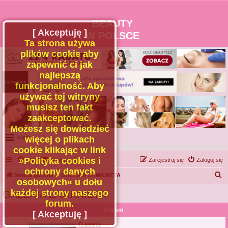
BEAUTY
[ Akceptuję ]
W POLSCE
Ta strona używa
plików cookie aby
zapewnić ci jak
najlepszą
funkcjonalność. Aby
używać tej witryny
musisz ten fakt
zaakceptować.
Możesz się dowiedzieć
Menu
więcej o plikach
cookie klikając w link
Portal
»Polityka cookies i
FAQ
Kontakt z nami
Zarejestruj się
Zaloguj się
Facebook
ochrony danych
S
Strona główna
Regulamin
GALERIA ZAMKNIETA
osobowych« u dołu
Zapytaj administratora
z
każdej strony naszego
GALERIA ZAMKNIETA
Kontakt
u
forum.
Forum
k
[ Akceptuję ]
a
Galeria