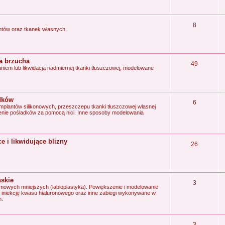
8
tów oraz tkanek własnych.
ka brzucha
49
niem lub likwidacją nadmiernej tkanki tłuszczowej, modelowane
adków
6
plantów silikonowych, przeszczepu tkanki tłuszczowej własnej
nie pośladków za pomocą nici. Inne sposoby modelowania
e i likwidujące blizny
26
ńskie
3
mowych mniejszych (labioplastyka). Powiększenie i modelowanie
niekcję kwasu hialuronowego oraz inne zabiegi wykonywane w
h.
3