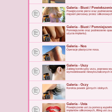
Galeria - Biust / Powiekszeni
Powiększenie piersi oraz podniesieni
mięsień piersiowy protez silikonowych
Galeria - Biust / Pomniejszen
Pomniejszenie oraz podniesienie opa
użycia implantu).
Galeria - Nos
Operacje plastyczne nosa.
Galeria - Uszy
Zabieg korekcyjny uszu, poprawa wyg
wymodelowanie niewykształconych el
Galeria - Oczy
Korekta powiek górnych i dolnych.
Galeria - Usta
Powiększenie ust za pomocą wypełnia
implantów silikonowych, lifting ust z