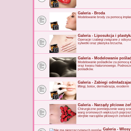
Galeria - Broda
Modelowanie brody za pomocą implan
Galeria - Liposukcja i plasty
Operacje i zabiegi związane z odsysa
sylwetki oraz plastyka brzucha.
Galeria - Modelowanie pośl
Modelowanie pośladków za pomocą im
oraz kwasu hialuronowego. Podnosze
pośladków.
Galeria - Zabiegi odmładzajac
liftingi, botox, dermabrazja, exoderm
Galeria - Narządy płciowe że
Chirurgiczne pomniejszenie warg sro
warg sromowych większych poprzez i
obrębie narządów płciowych żeńskic
Galeria - Wlosy