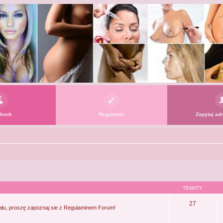
book
Regulamin
Zapytaj adm
TEMATY
27
ału, proszę zapoznaj sie z Regulaminem Forum!