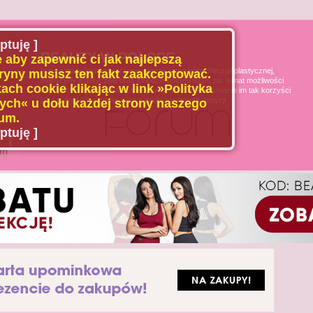
ptuję ]
BEAUTY W POLSCE
 aby zapewnić ci jak najlepszą
Naszą misją jest poszerzanie wiedzy u pacjenta chirurgii plastycznej,
ryny musisz ten fakt zaakceptować.
medycyny estetycznej oraz dziedzin pokrewnych, na temat możliwości
ach cookie klikając w link »Polityka
i ograniczeń tych dziedzin medycyny, oraz uświadamianie im tak korzyści
jak i zagrożeń wynikających z podejmowanych decyzji.
ch« u dołu każdej strony naszego
um.
ptuję ]