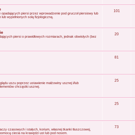
e
101
e opadających piersi przez wprowadzenie pod gruczoł piersiowy lub
 lub wypełnionych solą fizjologiczną.
ie
20
dających piersi o prawidłowych rozmiarach, jednak obwisłych (bez
81
25
lądu uszu poprzez ustawienie małżowiny usznej i/lub
ementów chrząstki usznej.
25
73
czy czasowych i stałych, korium, własnej tkanki tłuszczowej,
a pomocą ciecia na krawędzi ust lub pod nosem.