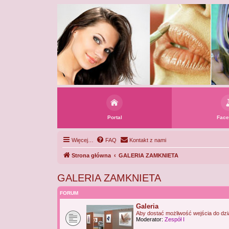
Portal
Face
Więcej…
FAQ
Kontakt z nami
Strona główna
GALERIA ZAMKNIETA
GALERIA ZAMKNIETA
FORUM
Galeria
Aby dostać możliwość wejścia do dzi
Moderator:
Zespół I