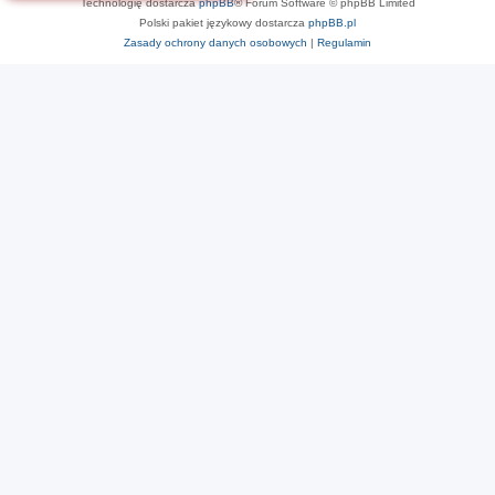
Technologię dostarcza
phpBB
® Forum Software © phpBB Limited
Polski pakiet językowy dostarcza
phpBB.pl
Zasady ochrony danych osobowych
|
Regulamin