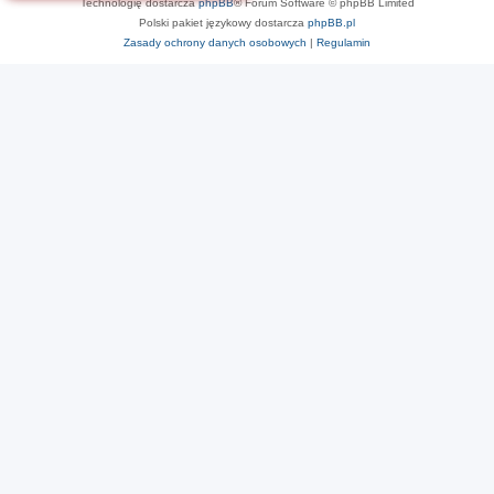
Technologię dostarcza
phpBB
® Forum Software © phpBB Limited
Polski pakiet językowy dostarcza
phpBB.pl
Zasady ochrony danych osobowych
|
Regulamin