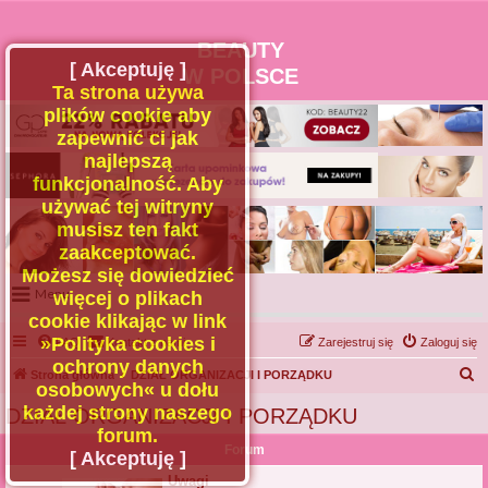
BEAUTY
[ Akceptuję ]
W POLSCE
Ta strona używa
plików cookie aby
zapewnić ci jak
najlepszą
funkcjonalność. Aby
używać tej witryny
musisz ten fakt
zaakceptować.
Możesz się dowiedzieć
Menu
więcej o plikach
cookie klikając w link
Portal
»Polityka cookies i
FAQ
Kontakt z nami
Zarejestruj się
Zaloguj się
Facebook
ochrony danych
S
Strona główna
DZIAŁ ORGANIZACJI I PORZĄDKU
osobowych« u dołu
Regulamin
z
każdej strony naszego
DZIAŁ ORGANIZACJI I PORZĄDKU
Zapytaj administratora
u
forum.
Forum
Kontakt
k
[ Akceptuję ]
a
Uwagi