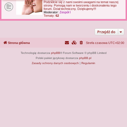
Podzielcie się z nami swoimi uwagami na temat naszej
j
strony. Pomogą nam w tworzeniu i doskonaleniu tego
forum. Dział techniczny. Dziękujemy!!!
Moderator:
Zespół I
Tematy:
62
Przejdź do
Strona główna
Strefa czasowa
UTC+02:00
Technologię dostarcza
phpBB
® Forum Software © phpBB Limited
Polski pakiet językowy dostarcza
phpBB.pl
Zasady ochrony danych osobowych
|
Regulamin