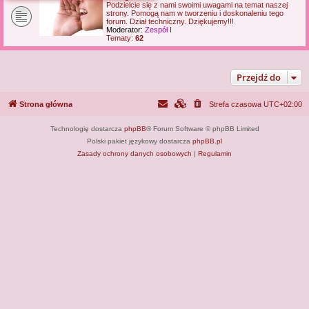
Podzielcie się z nami swoimi uwagami na temat naszej
j
strony. Pomogą nam w tworzeniu i doskonaleniu tego
forum. Dział techniczny. Dziękujemy!!!
Moderator:
Zespół I
Tematy:
62
Przejdź do
Strona główna
Strefa czasowa
UTC+02:00
Technologię dostarcza
phpBB
® Forum Software © phpBB Limited
Polski pakiet językowy dostarcza
phpBB.pl
Zasady ochrony danych osobowych
|
Regulamin