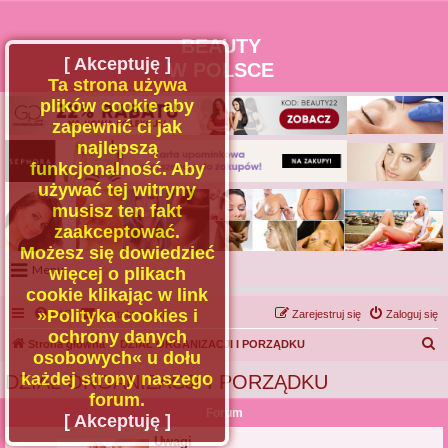
BEAUTY
[ Akceptuję ]
W POLSCE
Ta strona używa
plików cookie aby
zapewnić ci jak
najlepszą
funkcjonalność. Aby
używać tej witryny
musisz ten fakt
zaakceptować.
Możesz się dowiedzieć
Menu
więcej o plikach
cookie klikając w link
Portal
»Polityka cookies i
FAQ
Kontakt z nami
Zarejestruj się
Zaloguj się
Facebook
ochrony danych
S
Strona główna
DZIAŁ ORGANIZACJI I PORZĄDKU
osobowych« u dołu
Regulamin
z
każdej strony naszego
DZIAŁ ORGANIZACJI I PORZĄDKU
Zapytaj administratora
u
forum.
Forum
Kontakt
k
[ Akceptuję ]
a
Uwagi