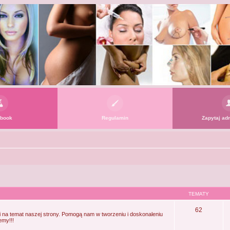
book
Regulamin
Zapytaj adm
TEMATY
62
i na temat naszej strony. Pomogą nam w tworzeniu i doskonaleniu
emy!!!