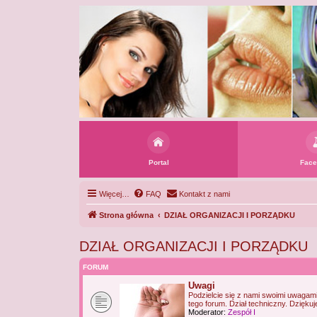
Portal
Face
Więcej…
FAQ
Kontakt z nami
Strona główna
DZIAŁ ORGANIZACJI I PORZĄDKU
DZIAŁ ORGANIZACJI I PORZĄDKU
FORUM
Uwagi
Podzielcie się z nami swoimi uwagam
tego forum. Dział techniczny. Dziękuj
Moderator:
Zespół I