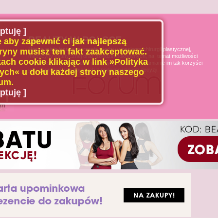
ptuję ]
BEAUTY W POLSCE
 aby zapewnić ci jak najlepszą
Naszą misją jest poszerzanie wiedzy u pacjenta chirurgii plastycznej,
ryny musisz ten fakt zaakceptować.
medycyny estetycznej oraz dziedzin pokrewnych, na temat możliwości
ach cookie klikając w link »Polityka
i ograniczeń tych dziedzin medycyny, oraz uświadamianie im tak korzyści
jak i zagrożeń wynikających z podejmowanych decyzji.
ch« u dołu każdej strony naszego
um.
ptuję ]